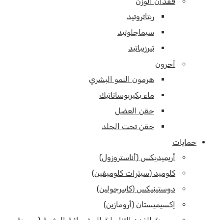
فقدان الوزن
ريتاتروتيد
سيماجلوتيد
تيرزيباتيد
آحرون
هرمون النمو البشري
ماء بكيريوساتاتيك
حقن العضل
حقن تحت الجلد
حمايات
أريميديكس (أناستروزول)
كلوميد (سيترات كلوميفين)
دوستينيكس (كابيرجولين)
إكسيميستان (أرومازين)