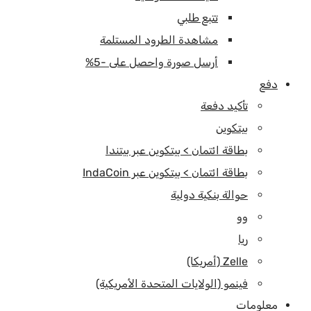
تتبع طلبي
مشاهدة الطرود المستلمة
أرسل صورة واحصل على -5%
دفع
تأكيد دفعة
بيتكوين
بطاقة ائتمان > بيتكوين عبر بيتندا
بطاقة ائتمان > بيتكوين عبر IndaCoin
حوالة بنكية دولية
وو
ريا
Zelle (أمريكا)
فينمو (الولايات المتحدة الأمريكية)
معلومات