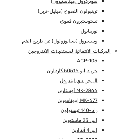
سوبردرول (ميتاستيرون)
ترينبولون الفموي (ميثيل-ترين)
تستوستيرون فموي
تورينابول
وينسترول (ستانوزولول) عن طريق الفم
المركبات الانتقائية لمستقبلات الأندروجين
ACP-105
جي دبليو 50516 كاردارين
ال جي دي ليندرول
MK-2866 أوستارين
MK-677 إيبوتامورين
راد-140 تيستولون
إس 23 ماستورين
إس4 أندارين