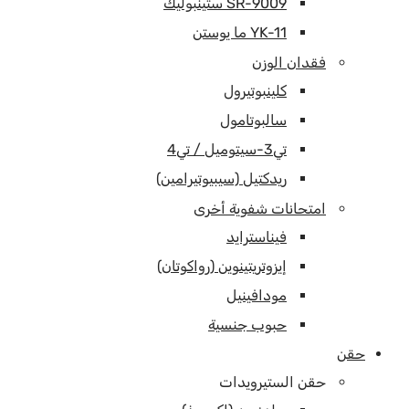
SR-9009 ستينبوليك
YK-11 ما يوستن
فقدان الوزن
كلينبوتيرول
سالبوتامول
تي3-سيتوميل / تي4
ريدكتيل (سيبيوتيرامين)
امتحانات شفوية أخرى
فيناسترايد
إيزوتريتينوين (رواكوتان)
مودافينيل
حبوب جنسية
حقن
حقن الستيرويدات