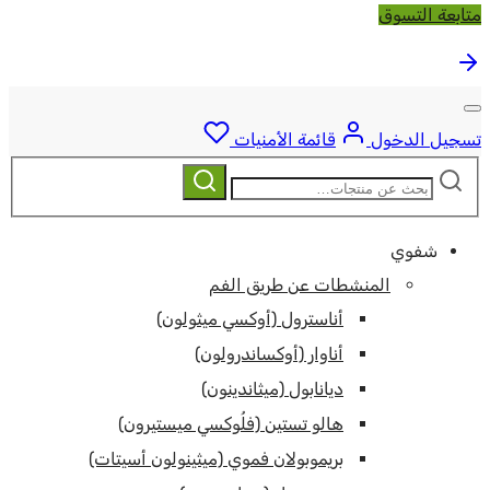
متابعة التسوق
تسجيل الدخول
قائمة الأمنيات
ابحث
بحث
عن:
شفوي
المنشطات عن طريق الفم
أناسترول (أوكسي ميثولون)
أناوار (أوكساندرولون)
ديانابول (ميثاندينون)
هالو تستين (فلُوكسي ميستيرون)
بريموبولان فموي (ميثينولون أسيتات)