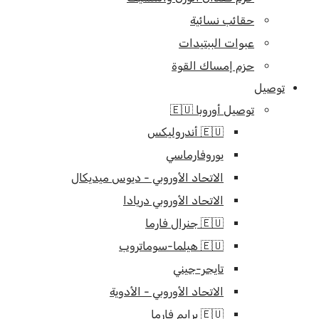
حقائب نسائية
عبوات الببتيدات
حزم إمساك القوة
توصيل
توصيل أوروبا 🇪🇺
🇪🇺 أندروليكس
يوروفارماسي
الاتحاد الأوروبي - ديوس ميديكال
الاتحاد الأوروبي دريادا
🇪🇺 جنرال فارما
🇪🇺 هيلما-سوماتروب
تايجر-جيني
الاتحاد الأوروبي - الأدوية
🇪🇺 برايم فارما