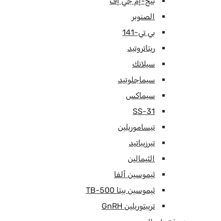
بيج-إم جي إف
الصنوبر
بي تي-141
ريتاتروتيد
سيلانك
سيماجلوتيد
سيماكس
SS-31
تيساموريلين
تيرزيباتيد
الثيمالين
ثيموسين ألفا
ثيموسين بيتا TB-500
تريبتوريلين GnRH