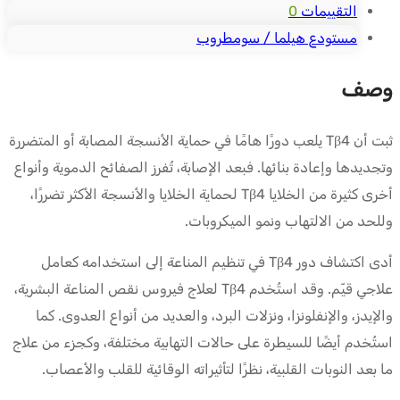
التقييمات
0
مستودع هيلما / سومطروب
وصف
ثبت أن Tβ4 يلعب دورًا هامًا في حماية الأنسجة المصابة أو المتضررة
وتجديدها وإعادة بنائها. فبعد الإصابة، تُفرز الصفائح الدموية وأنواع
أخرى كثيرة من الخلايا Tβ4 لحماية الخلايا والأنسجة الأكثر تضررًا،
وللحد من الالتهاب ونمو الميكروبات.
أدى اكتشاف دور Tβ4 في تنظيم المناعة إلى استخدامه كعامل
علاجي قيّم. وقد استُخدم Tβ4 لعلاج فيروس نقص المناعة البشرية،
والإيدز، والإنفلونزا، ونزلات البرد، والعديد من أنواع العدوى. كما
استُخدم أيضًا للسيطرة على حالات التهابية مختلفة، وكجزء من علاج
ما بعد النوبات القلبية، نظرًا لتأثيراته الوقائية للقلب والأعصاب.