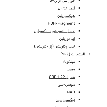
جي إتش آر بي-6
الجلوتاثيون
هيكساريلين
HGH-Fragment
عامل النمو شبيه الأنسولين
إيباموريلين
ليف وكارنيتين (إل-كارنيتين)
الببتيدات (M-Z)
ميلانوتان
مغف
تعديل GRF 1-29
موتس-سي
NAD
أوكسيتوسين