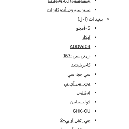
تيستوستيرون بروبيونات
تستوستيرون أنديكانوات
ببتيدات (أ-ل)
5-أمينو
آيكار
AOD9604
بي بي سي-157
كاجريلينتيد
سي جيه سي
دي إس آي بي
إبيثالون
فوليستاتين
GHK-CU
جي إتش آر بي-2