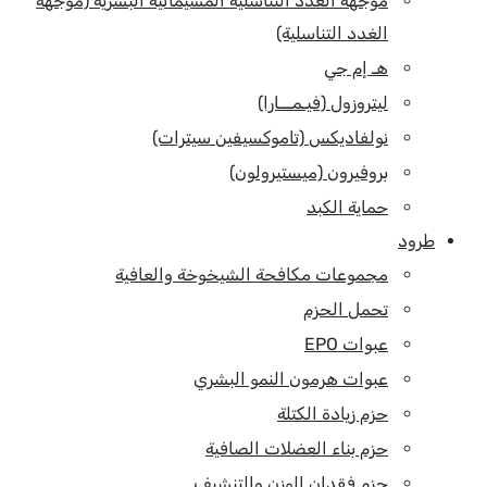
موجهة الغدد التناسلية المشيمائية البشرية (موجهة
الغدد التناسلية)
هـ إم جي
ليتروزول (فيـمـــارا)
نولفاديكس (تاموكسيفين سيترات)
بروفيرون (ميستيرولون)
حماية الكبد
طرود
مجموعات مكافحة الشيخوخة والعافية
تحمل الحزم
عبوات EPO
عبوات هرمون النمو البشري
حزم زيادة الكتلة
حزم بناء العضلات الصافية
حزم فقدان الوزن والتنشيف