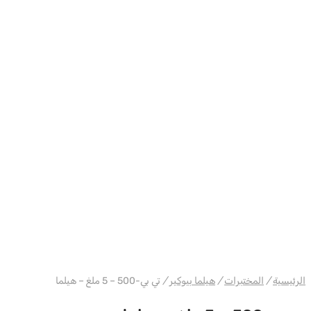
WH هيلما / سوماتروب
الرئيسية
/
المختبرات
/
هيلما بيوكير
/
تي بي-500 – 5 ملغ – هيلما