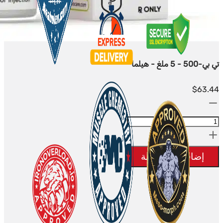
تي بي-500 - 5 ملغ - هيلما
$
63.44
الكمية:
TB-
500
-
إضافة إلى السلة
5mg
-
Hilma