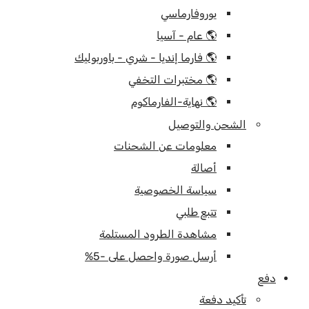
يوروفارماسي
🌎 عام - آسيا
🌎 فارما إنديا - شري - باوربوليك
🌎 مختبرات التخفي
🌎 نهاية-الفارماكوم
الشحن والتوصيل
معلومات عن الشحنات
أصالة
سياسة الخصوصية
تتبع طلبي
مشاهدة الطرود المستلمة
أرسل صورة واحصل على -5%
دفع
تأكيد دفعة