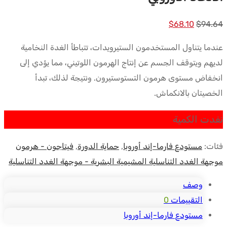
السعر
السعر
$
68.10
$
94.64
الأصلي
الحالي
عندما يتناول المستخدمون الستيرويدات، تتباطأ الغدة النخامية
كان:
هو:
لديهم ويتوقف الجسم عن إنتاج الهرمون اللوتيني، مما يؤدي إلى
$68.10.
$94.64.
انخفاض مستوى هرمون التستوستيرون. ونتيجة لذلك، تبدأ
الخصيتان بالانكماش.
نفدت الكمية
فئات:
مستودع فارما-إند أوروبا
,
حماية الدورة
,
فيتاجون - هرمون
موجهة الغدد التناسلية المشيمية البشرية - موجهة الغدد التناسلية
وصف
التقييمات
0
مستودع فارما-إند أوروبا