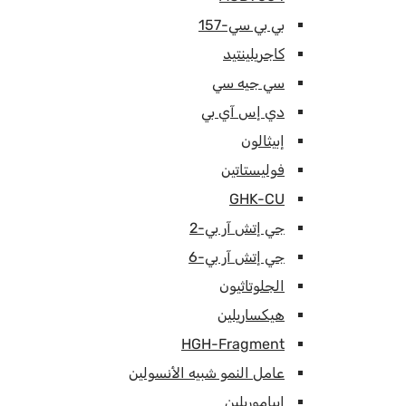
بي بي سي-157
كاجريلينتيد
سي جيه سي
دي إس آي بي
إبيثالون
فوليستاتين
GHK-CU
جي إتش آر بي-2
جي إتش آر بي-6
الجلوتاثيون
هيكساريلين
HGH-Fragment
عامل النمو شبيه الأنسولين
إيباموريلين