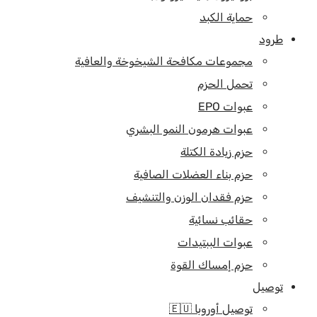
حماية الكبد
طرود
مجموعات مكافحة الشيخوخة والعافية
تحمل الحزم
عبوات EPO
عبوات هرمون النمو البشري
حزم زيادة الكتلة
حزم بناء العضلات الصافية
حزم فقدان الوزن والتنشيف
حقائب نسائية
عبوات الببتيدات
حزم إمساك القوة
توصيل
توصيل أوروبا 🇪🇺