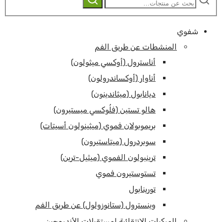
عن:
شفوي
المنشطات عن طريق الفم
أناسترول (أوكسي ميثولون)
أناوار (أوكساندرولون)
ديانابول (ميثاندينون)
هالو تستين (فلُوكسي ميستيرون)
بريموبولان فموي (ميثينولون أسيتات)
سوبردرول (ميتاستيرون)
ترينبولون الفموي (ميثيل-ترين)
تستوستيرون فموي
تورينابول
وينسترول (ستانوزولول) عن طريق الفم
المركبات الانتقائية لمستقبلات الأندروجين