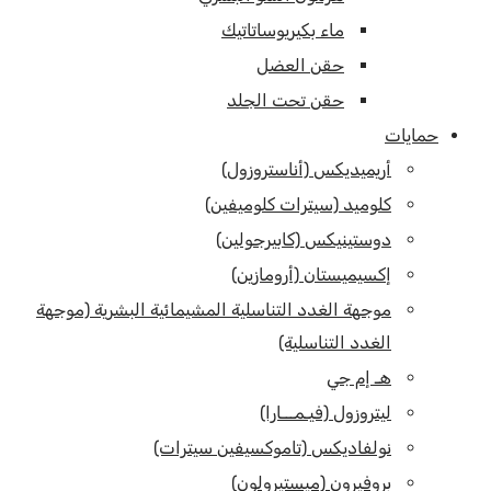
ماء بكيريوساتاتيك
حقن العضل
حقن تحت الجلد
حمايات
أريميديكس (أناستروزول)
كلوميد (سيترات كلوميفين)
دوستينيكس (كابيرجولين)
إكسيميستان (أرومازين)
موجهة الغدد التناسلية المشيمائية البشرية (موجهة
الغدد التناسلية)
هـ إم جي
ليتروزول (فيـمـــارا)
نولفاديكس (تاموكسيفين سيترات)
بروفيرون (ميستيرولون)