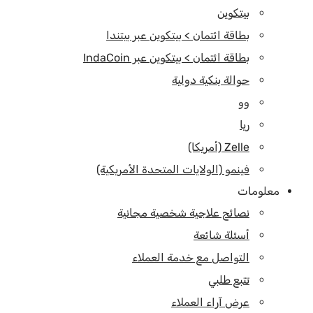
بيتكوين
بطاقة ائتمان > بيتكوين عبر بيتندا
بطاقة ائتمان > بيتكوين عبر IndaCoin
حوالة بنكية دولية
وو
ريا
Zelle (أمريكا)
فينمو (الولايات المتحدة الأمريكية)
معلومات
نصائح علاجية شخصية مجانية
أسئلة شائعة
التواصل مع خدمة العملاء
تتبع طلبي
عرض آراء العملاء