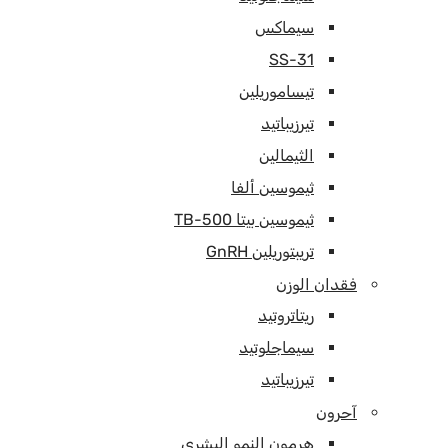
سيماكس
SS-31
تيساموريلين
تيرزيباتيد
الثيمالين
ثيموسين ألفا
ثيموسين بيتا TB-500
تريبتوريلين GnRH
فقدان الوزن
ريتاتروتيد
سيماجلوتيد
تيرزيباتيد
آحرون
هرمون النمو البشري