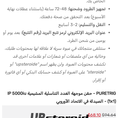
الخاص بك.
تجهيز الطرود وشحنها:
48-72 ساعة (باستثناء عطلات نهاية
الأسبوع) بعد التحقق من صحة دفعتك.
النقل والتسليم:
2-3 أسابيع
عنوان البريد الإلكتروني لرمز تتبع البريد (رقم التتبع):
بعد يوم أو
يومين من شحن الطرد
.
ستتلقى منتجاتك في عبوة سرية لا علاقة لها بمحتويات طلبك،
وخالية من أي ملصقات أو شعارات أو علامات أخرى قد
تكشف محتويات العبوة. ولن يظهر اسم "upsteroide" أو
"steroide" على العبوة أو كشف حسابك البنكي أو أي فاتورة
أو إقرار.
PURETRIG - حقن موجهة الغدد التناسلية المشيمية IP 5000iu
(1x1) - الصيدلة في الاتحاد الأوروبي
السعر
السعر
$
68.10
$
94.64