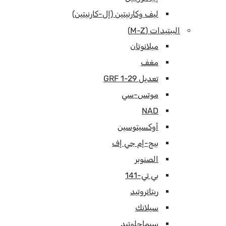
ليف وكارنيتين (إل-كارنيتين)
الببتيدات (M-Z)
ميلانوتان
مغف
تعديل GRF 1-29
موتس-سي
NAD
أوكسيتوسين
بيج-إم جي إف
الصنوبر
بي تي-141
ريتاتروتيد
سيلانك
سيماجلوتيد