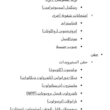
ريدكتيل (سيبيوتيرامين)
امتحانات شفوية أخرى
فيناسترايد
إيزوتريتينوين (رواكوتان)
مودافينيل
حبوب جنسية
حقن
حقن الستيرويدات
بولدنيون (إكويبوذ)
ديكا-دورابولين (ناندرولون ديكانوات)
ماسترون (درستانولون)
ناندرولون فينيل بروبيونات (NPP)
بارابولان (ترينبولون)
بريموبولان قابل للحقن (ميثينولون إينونثات)