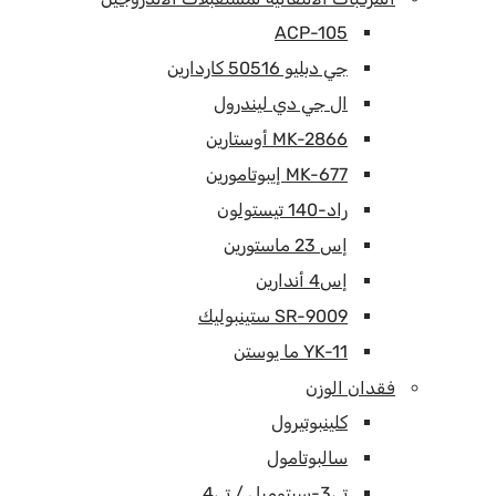
ACP-105
جي دبليو 50516 كاردارين
ال جي دي ليندرول
MK-2866 أوستارين
MK-677 إيبوتامورين
راد-140 تيستولون
إس 23 ماستورين
إس4 أندارين
SR-9009 ستينبوليك
YK-11 ما يوستن
فقدان الوزن
كلينبوتيرول
سالبوتامول
تي3-سيتوميل / تي4