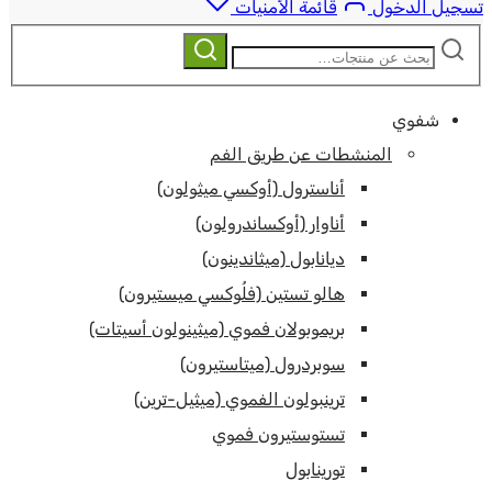
تسجيل الدخول
قائمة الأمنيات
ابحث
بحث
عن:
شفوي
المنشطات عن طريق الفم
أناسترول (أوكسي ميثولون)
أناوار (أوكساندرولون)
ديانابول (ميثاندينون)
هالو تستين (فلُوكسي ميستيرون)
بريموبولان فموي (ميثينولون أسيتات)
سوبردرول (ميتاستيرون)
ترينبولون الفموي (ميثيل-ترين)
تستوستيرون فموي
تورينابول