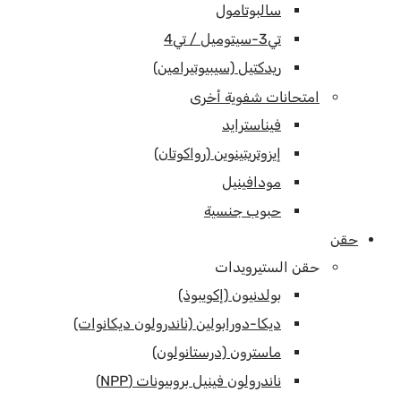
سالبوتامول
تي3-سيتوميل / تي4
ريدكتيل (سيبيوتيرامين)
امتحانات شفوية أخرى
فيناسترايد
إيزوتريتينوين (رواكوتان)
مودافينيل
حبوب جنسية
حقن
حقن الستيرويدات
بولدنيون (إكويبوذ)
ديكا-دورابولين (ناندرولون ديكانوات)
ماسترون (درستانولون)
ناندرولون فينيل بروبيونات (NPP)