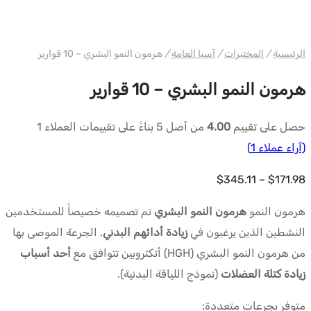
دبليو إتش جينيريك آسيا
الرئيسية
/
المختبرات
/
آسيا العامة
/
هرمون النمو البشري – 10 قوارير
هرمون النمو البشري – 10 قوارير
حصل على تقييم
4.00
من أصل 5 بناءً على تقييمات العملاء
1
(آراء عملاء
1
)
نطاق
$
345.11
–
$
171.98
السعر:
هرمون النمو
هرمون النمو البشري
تم تصميمه خصيصاً للمستخدمين
من
النشطين الذين يرغبون في
زيادة أدائهم البدني
. الجرعة الموصى بها
$171.98
من هرمون النمو البشري (HGH) أتكتروبين تتوافق مع
أحد أسباب
إلى
زيادة كتلة العضلات
(نموذج اللياقة البدنية).
$345.11
متوفر بجرعات متعددة: