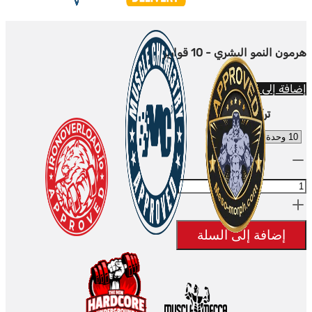
هرمون النمو البشري - 10 قوارير
إضافة إلى السلة
تركيز
الكمية:
HGH
-
10
إضافة إلى السلة
flacons