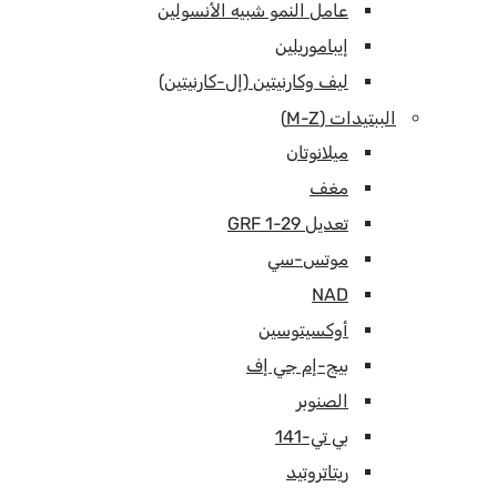
عامل النمو شبيه الأنسولين
إيباموريلين
ليف وكارنيتين (إل-كارنيتين)
الببتيدات (M-Z)
ميلانوتان
مغف
تعديل GRF 1-29
موتس-سي
NAD
أوكسيتوسين
بيج-إم جي إف
الصنوبر
بي تي-141
ريتاتروتيد