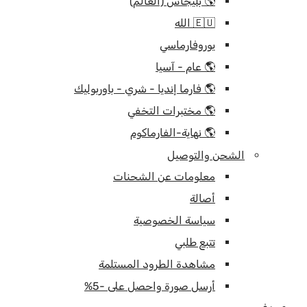
🌎 بليجاس (العالم)
🇪🇺 الله
يوروفارماسي
🌎 عام - آسيا
🌎 فارما إنديا - شري - باوربوليك
🌎 مختبرات التخفي
🌎 نهاية-الفارماكوم
الشحن والتوصيل
معلومات عن الشحنات
أصالة
سياسة الخصوصية
تتبع طلبي
مشاهدة الطرود المستلمة
أرسل صورة واحصل على -5%