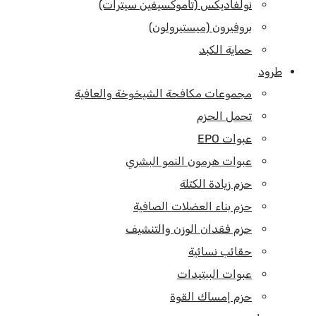
نولفاديكس (تاموكسيفين سيترات)
بروفيرون (ميستيرولون)
حماية الكبد
طرود
مجموعات مكافحة الشيخوخة والعافية
تحمل الحزم
عبوات EPO
عبوات هرمون النمو البشري
حزم زيادة الكتلة
حزم بناء العضلات الصافية
حزم فقدان الوزن والتنشيف
حقائب نسائية
عبوات الببتيدات
حزم إمساك القوة