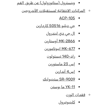
وينسترول (ستانوزولول) عن طريق الفم
المركبات الانتقائية لمستقبلات الأندروجين
ACP-105
جي دبليو 50516 كاردارين
ال جي دي ليندرول
MK-2866 أوستارين
MK-677 إيبوتامورين
راد-140 تيستولون
إس 23 ماستورين
إس4 أندارين
SR-9009 ستينبوليك
YK-11 ما يوستن
فقدان الوزن
كلينبوتيرول