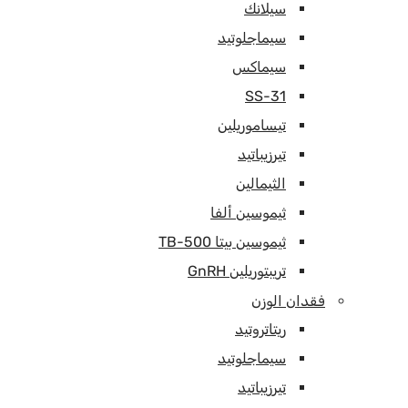
سيلانك
سيماجلوتيد
سيماكس
SS-31
تيساموريلين
تيرزيباتيد
الثيمالين
ثيموسين ألفا
ثيموسين بيتا TB-500
تريبتوريلين GnRH
فقدان الوزن
ريتاتروتيد
سيماجلوتيد
تيرزيباتيد