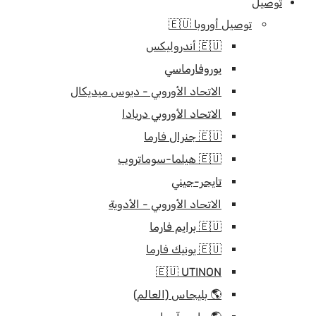
توصيل
توصيل أوروبا 🇪🇺
🇪🇺 أندروليكس
يوروفارماسي
الاتحاد الأوروبي - ديوس ميديكال
الاتحاد الأوروبي دريادا
🇪🇺 جنرال فارما
🇪🇺 هيلما-سوماتروب
تايجر-جيني
الاتحاد الأوروبي - الأدوية
🇪🇺 برايم فارما
🇪🇺 يونيك فارما
🇪🇺 UTINON
🌎 بليجاس (العالم)