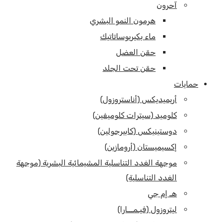
آحرون
هرمون النمو البشري
ماء بكيريوساتاتيك
حقن العضل
حقن تحت الجلد
حمايات
أريميديكس (أناستروزول)
كلوميد (سيترات كلوميفين)
دوستينيكس (كابيرجولين)
إكسيميستان (أرومازين)
موجهة الغدد التناسلية المشيمائية البشرية (موجهة
الغدد التناسلية)
هـ إم جي
ليتروزول (فيـمـــارا)