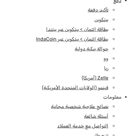
دفع
تأكيد دفعة
بيتكوين
بطاقة ائتمان > بيتكوين عبر بيتندا
بطاقة ائتمان > بيتكوين عبر IndaCoin
حوالة بنكية دولية
وو
ريا
Zelle (أمريكا)
فينمو (الولايات المتحدة الأمريكية)
معلومات
نصائح علاجية شخصية مجانية
أسئلة شائعة
التواصل مع خدمة العملاء
تتبع طلبي