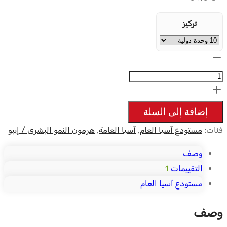
تركيز
الكمية:
HGH
-
10
إضافة إلى السلة
flacons
فئات:
مستودع آسيا العام
,
آسيا العامة
,
هرمون النمو البشري / إيبو
وصف
التقييمات
1
مستودع آسيا العام
وصف