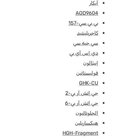
آيكار
AOD9604
بي بي سي-157
كاجريلينتيد
سي جيه سي
دي إس آي بي
إبيثالون
فوليستاتين
GHK-CU
جي إتش آر بي-2
جي إتش آر بي-6
الجلوتاثيون
هيكساريلين
HGH-Fragment