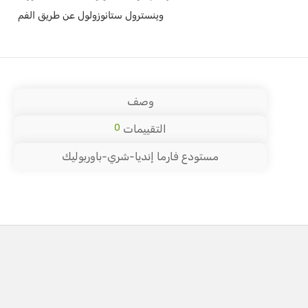
وينسترول ستانوزولول عن طريق الفم
وصف
0
التقييمات
مستودع فارما إنديا-شري-باوربوليك