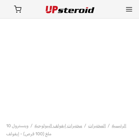
فارما/شري/باوربوليك
الرئيسية
/
المختبرات
/
مختبرات إيفولف البيولوجية
/
وينسترول 10
ملغ (100 قرص) - إيفولف