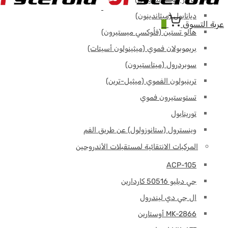
ديانابول (ميثاندينون)
عربة التسوق
0
هالو تستين (فلُوكسي ميستيرون)
بريموبولان فموي (ميثينولون أسيتات)
سوبردرول (ميتاستيرون)
ترينبولون الفموي (ميثيل-ترين)
تستوستيرون فموي
تورينابول
وينسترول (ستانوزولول) عن طريق الفم
المركبات الانتقائية لمستقبلات الأندروجين
ACP-105
جي دبليو 50516 كاردارين
ال جي دي ليندرول
MK-2866 أوستارين