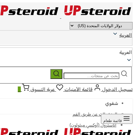
العربية
العربية
ابحث
بحث
عن:
تسجيل الدخول
قائمة الأمنيات
عربة التسوق
0
شفوي
المنشطات عن طريق الفم
قائمة طعام
أناسترول (أوكسي ميثولون)
أناوار (أوكساندرولون)