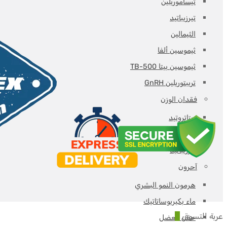
تيساموريلين
تيرزيباتيد
الثيمالين
ثيموسين ألفا
ثيموسين بيتا TB-500
تريبتوريلين GnRH
فقدان الوزن
ريتاتروتيد
سيماجلوتيد
تيرزيباتيد
آحرون
هرمون النمو البشري
ماء بكيريوساتاتيك
عربة التسوق
0
حقن العضل