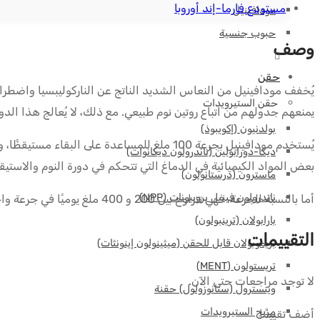
مستودع فارما-إند أوروبا
مودافينيل
حبوب جنسية
وصف
حقن
يُخفف مودافينيل من النعاس الشديد الناتج عن الناركوليبسيا واضط
حقن الستيرويدات
يمنعهم جدولهم من اتباع روتين نوم طبيعي. مع ذلك، لا يُعالج هذا الدو
بولدنيون (إكويبوذ)
يُستخدم مودافينيل بجرعة 100 ملغ للمساعدة عل
ديكا-دورابولين (ناندرولون ديكانوات)
بعض المواد الكيميائية في الدماغ التي تتحكم في دورة النوم والاستيقاظ، 
ماسترون (درستانولون)
ناندرولون فينيل بروبيونات (NPP)
أما بالنسبة للجرعة، فهي تتراوح بين 200 و 400 ملغ يوميًا في جرعة واحدة في الصباح أو في جرعتين مقسمتين.
بارابولان (ترينبولون)
التقييمات
بريموبولان قابل للحقن (ميثينولون إينونثات)
تريستولون (MENT)
لا توجد مراجعات حتى الآن.
وينسترول (ستانوزولول) حقنة
مزيج الستيرويدات
أضف تقييمًا