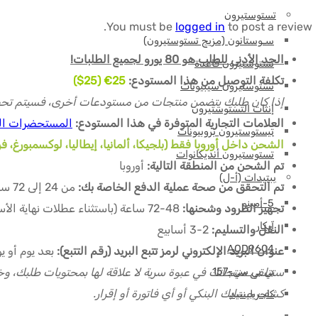
تستوستيرون
You must be
logged in
to post a review.
سـوستانون (مزيج تستوستيرون)
الحد الأدنى للطلب هو 80 يورو لجميع الطلبات!
تستوستيرون قاعدة
تكلفة التوصيل من هذا المستودع:
25€ (25$)
تستوستيرون سيبيونات
إذا كان طلبك يتضمن منتجات من مستودعات أخرى، فسيتم تحص
إنثات التستوستيرون
العلامات التجارية المتوفرة في هذا المستودع:
المستحضرات الص
تيستوستيرون بروبيونات
الشحن داخل أوروبا فقط (بلجيكا، ألمانيا، إيطاليا، لوكسمبورغ، فرنس
تستوستيرون أنديكانوات
تم الشحن من المنطقة التالية:
أوروبا
ببتيدات (أ-ل)
تم التحقق من صحة عملية الدفع الخاصة بك:
من 24 إلى 72 ساعة (باستثناء عطلات نهاية الأسبوع) بعد إرسال إثبات الدفع الخاص بك.
5-أمينو
تجهيز الطرود وشحنها:
48-72 ساعة (باستثناء عطلات نهاية الأسبوع) بعد التحقق من صحة دفعتك.
آيكار
النقل والتسليم:
2-3 أسابيع
AOD9604
عنوان البريد الإلكتروني لرمز تتبع البريد (رقم التتبع):
بعد يوم أو 
بي بي سي-157
كشف حسابك البنكي أو أي فاتورة أو إقرار.
كاجريلينتيد
سي جيه سي