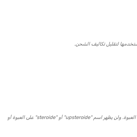
تخدمها لتقليل تكاليف الشحن.
ستتلقى منتجاتك في عبوة سرية لا علاقة لها بمحتويات طلبك، وخالية من أي ملصقات أو شعارات أو علامات أخرى قد تكشف محتويات العبوة. ولن يظهر اسم "upsteroide" أو "steroide" على العبوة أو