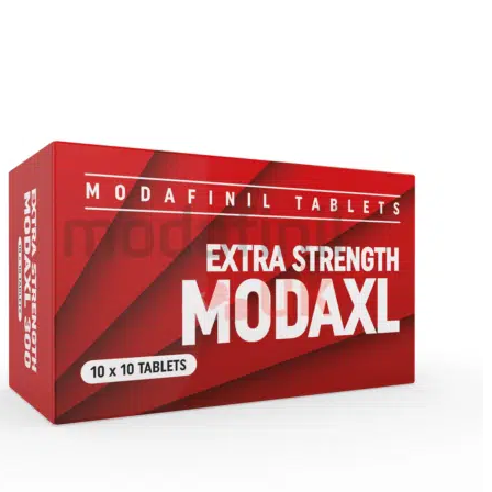
دي إس آي بي
إبيثالون
فوليستاتين
GHK-CU
جي إتش آر بي-2
جي إتش آر بي-6
الجلوتاثيون
هيكساريلين
HGH-Fragment
عامل النمو شبيه الأنسولين
إيباموريلين
ليف وكارنيتين (إل-كارنيتين)
الببتيدات (M-Z)