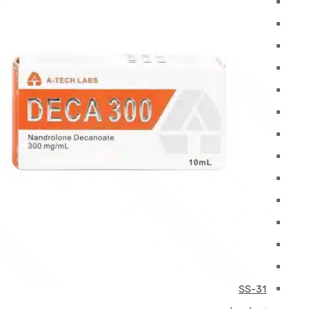
ميلانوتان
مغف
تعديل GRF 1-29
موتس-سي
NAD
أوكسيتوسين
بيج-إم جي إف
الصنوبر
بي تي-141
ريتاتروتيد
سيلانك
سيماجلوتيد
سيماكس
SS-31