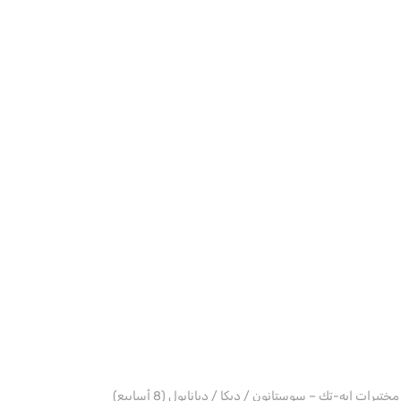
دبليو إتش جينيريك آسيا
رات إيه-تك – سوستانون / ديكا / ديانابول (8 أسابيع)