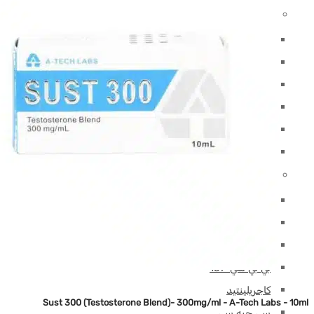
تستوستيرون
سـوستانون (مزيج تستوستيرون)
تستوستيرون قاعدة
تستوستيرون سيبيونات
إنثات التستوستيرون
تيستوستيرون بروبيونات
تستوستيرون أنديكانوات
ببتيدات (أ-ل)
5-أمينو
آيكار
AOD9604
بي بي سي-157
كاجريلينتيد
Sust 300 (Testosterone Blend)- 300mg/ml - A-Tech Labs - 10ml
سي جيه سي