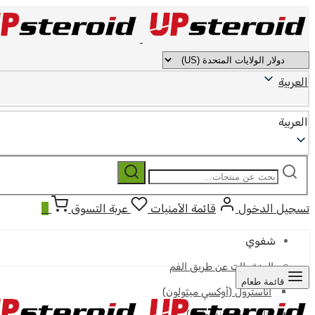
العربية
العربية
ابحث
بحث
عن:
تسجيل الدخول
قائمة الأمنيات
عربة التسوق
0
شفوي
المنشطات عن طريق الفم
قائمة طعام
أناسترول (أوكسي ميثولون)
أناوار (أوكساندرولون)