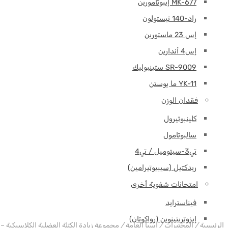
MK-677 إيبوتامورين
راد-140 تيستولون
إس 23 ماستورين
إس4 أندارين
SR-9009 ستينبوليك
YK-11 ما يوستن
فقدان الوزن
كلينبوتيرول
سالبوتامول
تي3-سيتوميل / تي4
ريدكتيل (سيبيوتيرامين)
امتحانات شفوية أخرى
حزمة
فيناسترايد
إيزوتريتينوين (رواكوتان)
الرئيسية
/
المختبرات
/
آسيا العامة
/
مجموعة زيادة الكتلة العضلية الكلاسيكية – مختب