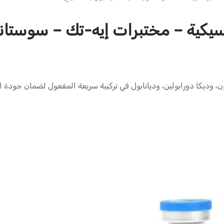
ة – مختبرات إيه-تك – سوستانون / ديكا
وي على سوستانون، وديكا دورابولين، وديانابول في تركيبة سريعة المفعول لضمان