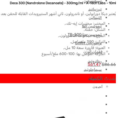
تيساموريلين
Deca 300 (Nandrolone Decanoate) - 300mg/ml - A-Tech Labs - 10ml
تيرزيباتيد
يُعتبر ديكا دورابولين، أو ناندرولون، ثاني أشهر الستيرويدات القابلة للحقن ب
الثيمالين
المختبر: مختبرات إيه-تك،,
ثيموسين ألفا
الشكل: حقنة,
ثيموسين بيتا TB-500
الجزيء: ديكانوات الناندرولون،,
التركيز: 300 ملغم/مل,
تريبتوريلين GnRH
العبوة: قارورة سعة 10 مل،,
فقدان الوزن
الجرعة الموصى بها: 100-600 ملغ/أسبوع
ريتاتروتيد
السعر
السعر
$
61.47
$
86.66
سيماجلوتيد
الأصلي
الحالي
نفدت الكمية
تيرزيباتيد
كان:
هو:
آحرون
$61.47.
$86.66.
هرمون النمو البشري
ماء بكيريوساتاتيك
حقن العضل