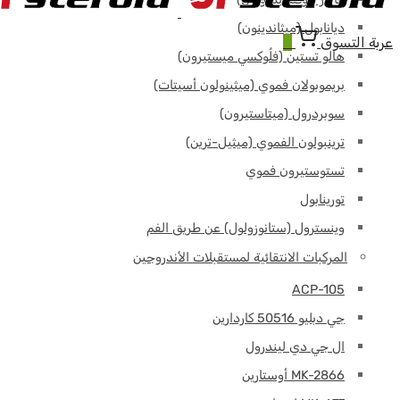
ديانابول (ميثاندينون)
عربة التسوق
0
هالو تستين (فلُوكسي ميستيرون)
بريموبولان فموي (ميثينولون أسيتات)
سوبردرول (ميتاستيرون)
ترينبولون الفموي (ميثيل-ترين)
تستوستيرون فموي
تورينابول
وينسترول (ستانوزولول) عن طريق الفم
المركبات الانتقائية لمستقبلات الأندروجين
ACP-105
جي دبليو 50516 كاردارين
ال جي دي ليندرول
MK-2866 أوستارين