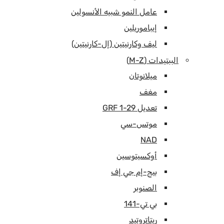
عامل النمو شبيه الأنسولين
إيباموريلين
ليف وكارنيتين (إل-كارنيتين)
الببتيدات (M-Z)
ميلانوتان
مغف
تعديل GRF 1-29
موتس-سي
NAD
أوكسيتوسين
بيج-إم جي إف
الصنوبر
بي تي-141
ريتاتروتيد