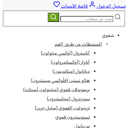
تسجيل الدخول
قائمة الأمنيات
ابحث
بحث
عن:
شفوي
المنشطات عن طريق الفم
أناسترول (أوكسي ميثولون)
أناوار (أوكساندرولون)
ديانابول (ميثاندينون)
هالو تستين (فلُوكسي ميستيرون)
بريموبولان فموي (ميثينولون أسيتات)
سوبردرول (ميتاستيرون)
ترينبولون الفموي (ميثيل-ترين)
تستوستيرون فموي
تورينابول