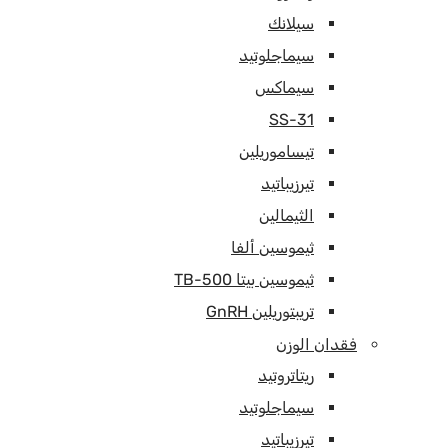
سيلانك
سيماجلوتيد
سيماكس
SS-31
تيساموريلين
تيرزيباتيد
الثيمالين
ثيموسين ألفا
ثيموسين بيتا TB-500
تريبتوريلين GnRH
فقدان الوزن
ريتاتروتيد
سيماجلوتيد
تيرزيباتيد