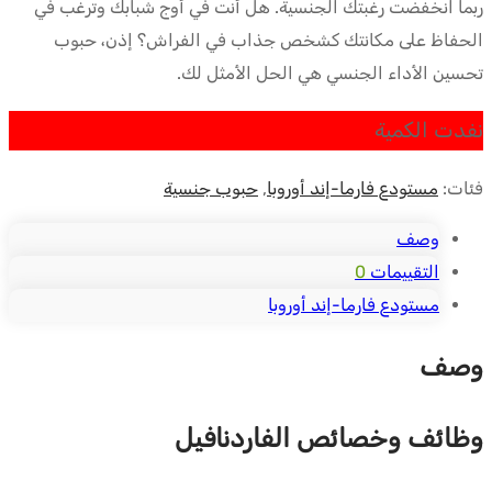
ربما انخفضت رغبتك الجنسية. هل أنت في أوج شبابك وترغب في
كان:
هو:
الحفاظ على مكانتك كشخص جذاب في الفراش؟ إذن، حبوب
$137.49.
$180.24.
تحسين الأداء الجنسي هي الحل الأمثل لك.
نفدت الكمية
فئات:
مستودع فارما-إند أوروبا
,
حبوب جنسية
وصف
التقييمات
0
مستودع فارما-إند أوروبا
وصف
وظائف وخصائص الفاردنافيل