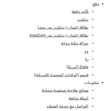
دفع
تأكيد دفعة
بيتكوين
بطاقة ائتمان > بيتكوين عبر بيتندا
بطاقة ائتمان > بيتكوين عبر IndaCoin
حوالة بنكية دولية
وو
ريا
Zelle (أمريكا)
فينمو (الولايات المتحدة الأمريكية)
معلومات
نصائح علاجية شخصية مجانية
أسئلة شائعة
التواصل مع خدمة العملاء