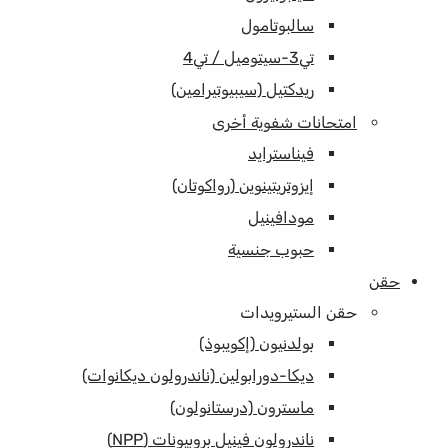
سالبوتامول
تي3-سيتوميل / تي4
ريدكتيل (سيبيوتيرامين)
امتحانات شفوية أخرى
فيناسترايد
إيزوتريتينوين (رواكوتان)
مودافينيل
حبوب جنسية
حقن
حقن الستيرويدات
بولدنيون (إكويبوذ)
ديكا-دورابولين (ناندرولون ديكانوات)
ماسترون (درستانولون)
ناندرولون فينيل بروبيونات (NPP)