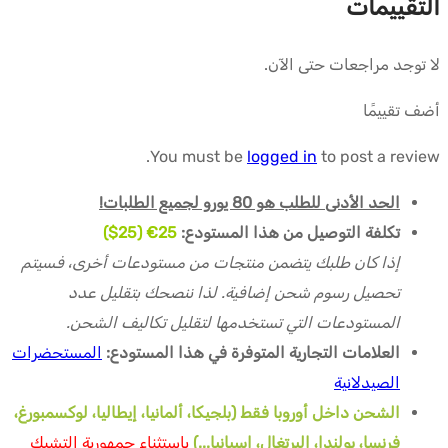
التقييمات
لا توجد مراجعات حتى الآن.
أضف تقييمًا
You must be
logged in
to post a review.
الحد الأدنى للطلب هو 80 يورو لجميع الطلبات!
تكلفة التوصيل من هذا المستودع:
25€ (25$)
إذا كان طلبك يتضمن منتجات من مستودعات أخرى، فسيتم
تحصيل رسوم شحن إضافية. لذا ننصحك بتقليل عدد
المستودعات التي تستخدمها لتقليل تكاليف الشحن.
العلامات التجارية المتوفرة في هذا المستودع:
المستحضرات
الصيدلانية
الشحن داخل أوروبا فقط (بلجيكا، ألمانيا، إيطاليا، لوكسمبورغ،
فرنسا، بولندا، البرتغال، إسبانيا...)
باستثناء جمهورية التشيك