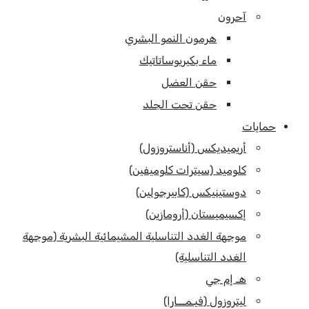
آحرون
هرمون النمو البشري
ماء بكيريوساتاتيك
حقن العضل
حقن تحت الجلد
حمايات
أريميديكس (أناستروزول)
كلوميد (سيترات كلوميفين)
دوستينيكس (كابيرجولين)
إكسيميستان (أرومازين)
موجهة الغدد التناسلية المشيمائية البشرية (موجهة
الغدد التناسلية)
هـ إم جي
ليتروزول (فيـمـــارا)