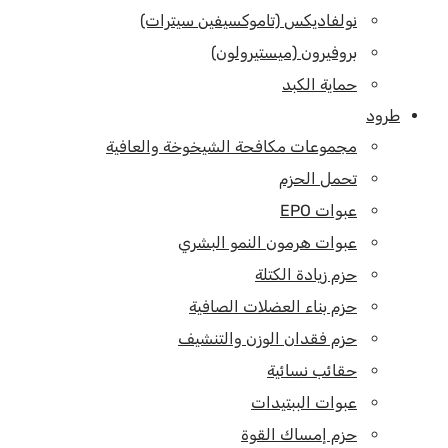
نولفاديكس (تاموكسيفين سيترات)
بروفيرون (ميستيرولون)
حماية الكبد
طرود
مجموعات مكافحة الشيخوخة والعافية
تحمل الحزم
عبوات EPO
عبوات هرمون النمو البشري
حزم زيادة الكتلة
حزم بناء العضلات الصافية
حزم فقدان الوزن والتنشيف
حقائب نسائية
عبوات الببتيدات
حزم إمساك القوة