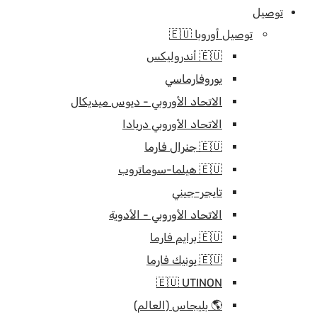
توصيل
توصيل أوروبا 🇪🇺
🇪🇺 أندروليكس
يوروفارماسي
الاتحاد الأوروبي - ديوس ميديكال
الاتحاد الأوروبي دريادا
🇪🇺 جنرال فارما
🇪🇺 هيلما-سوماتروب
تايجر-جيني
الاتحاد الأوروبي - الأدوية
🇪🇺 برايم فارما
🇪🇺 يونيك فارما
🇪🇺 UTINON
🌎 بليجاس (العالم)