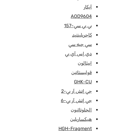
آيكار
AOD9604
بي بي سي-157
كاجريلينتيد
سي جيه سي
دي إس آي بي
إبيثالون
فوليستاتين
GHK-CU
جي إتش آر بي-2
جي إتش آر بي-6
الجلوتاثيون
هيكساريلين
HGH-Fragment