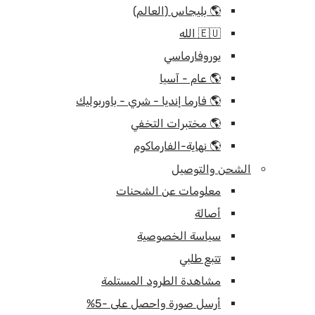
🌎 بليجاس (العالم)
🇪🇺 الله
يوروفارماسي
🌎 عام - آسيا
🌎 فارما إنديا - شري - باوربوليك
🌎 مختبرات التخفي
🌎 نهاية-الفارماكوم
الشحن والتوصيل
معلومات عن الشحنات
أصالة
سياسة الخصوصية
تتبع طلبي
مشاهدة الطرود المستلمة
أرسل صورة واحصل على -5%