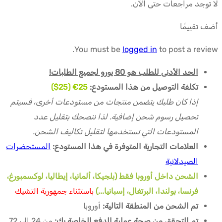
لا توجد مراجعات حتى الآن.
أضف تقييمًا
You must be
logged in
to post a review.
الحد الأدنى للطلب هو 80 يورو لجميع الطلبات!
تكلفة التوصيل من هذا المستودع:
25€ (25$)
إذا كان طلبك يتضمن منتجات من مستودعات أخرى، فسيتم
تحصيل رسوم شحن إضافية. لذا ننصحك بتقليل عدد
المستودعات التي تستخدمها لتقليل تكاليف الشحن.
العلامات التجارية المتوفرة في هذا المستودع:
المستحضرات
الصيدلانية
الشحن داخل أوروبا فقط (بلجيكا، ألمانيا، إيطاليا، لوكسمبورغ،
فرنسا، بولندا، البرتغال، إسبانيا...)
باستثناء جمهورية التشيك
تم الشحن من المنطقة التالية:
أوروبا
تم التحقق من صحة عملية الدفع الخاصة بك:
من 24 إلى 72