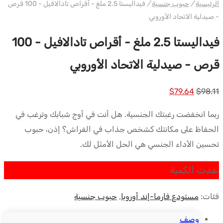
الرئيسية
/
حبوب جنسية
/
فيداليستا 2.5 ملغ - أقراص تادالافيل - 100 قرص
- صيدلية الاتحاد الأوروبي
فيداليستا 2.5 ملغ - أقراص تادالافيل - 100
قرص - صيدلية الاتحاد الأوروبي
السعر
السعر
$
79.64
$
98.11
الأصلي
الحالي
ربما انخفضت رغبتك الجنسية. هل أنت في أوج شبابك وترغب في
كان:
هو:
الحفاظ على مكانتك كشخص جذاب في الفراش؟ إذن، حبوب
$79.64.
$98.11.
تحسين الأداء الجنسي هي الحل الأمثل لك.
نفدت الكمية
فئات:
مستودع فارما-إند أوروبا
,
حبوب جنسية
وصف