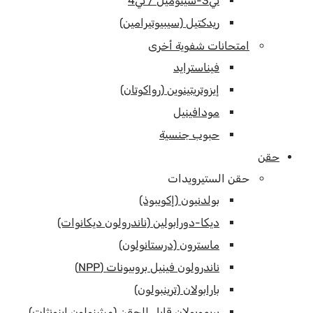
تي3-سيتوميل / تي4
ريدكتيل (سيبيوتيرامين)
امتحانات شفوية أخرى
فيناسترايد
إيزوتريتينوين (رواكوتان)
مودافينيل
حبوب جنسية
حقن
حقن الستيرويدات
بولدنيون (إكويبوذ)
ديكا-دورابولين (ناندرولون ديكانوات)
ماسترون (درستانولون)
ناندرولون فينيل بروبيونات (NPP)
بارابولان (ترينبولون)
بريموبولان قابل للحقن (ميثينولون إينونثات)