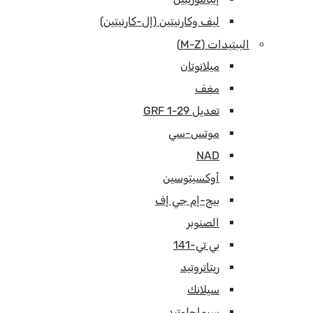
ليف وكارنيتين (إل-كارنيتين)
الببتيدات (M-Z)
ميلانوتان
مغف
تعديل GRF 1-29
موتس-سي
NAD
أوكسيتوسين
بيج-إم جي إف
الصنوبر
بي تي-141
ريتاتروتيد
سيلانك
سيماجلوتيد