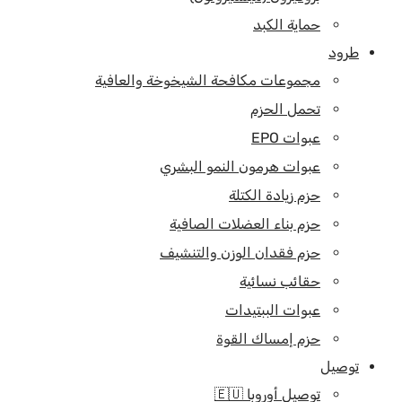
حماية الكبد
طرود
مجموعات مكافحة الشيخوخة والعافية
تحمل الحزم
عبوات EPO
عبوات هرمون النمو البشري
حزم زيادة الكتلة
حزم بناء العضلات الصافية
حزم فقدان الوزن والتنشيف
حقائب نسائية
عبوات الببتيدات
حزم إمساك القوة
توصيل
توصيل أوروبا 🇪🇺