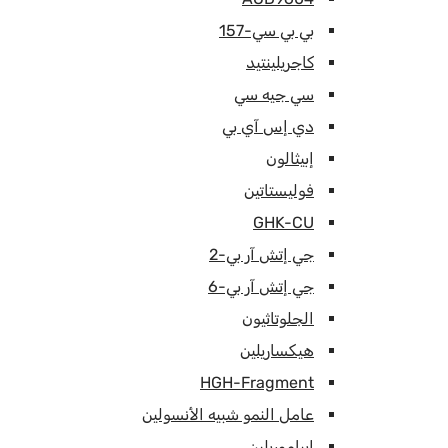
بي بي سي-157
كاجريلينتيد
سي جيه سي
دي إس آي بي
إبيثالون
فوليستاتين
GHK-CU
جي إتش آر بي-2
جي إتش آر بي-6
الجلوتاثيون
هيكساريلين
HGH-Fragment
عامل النمو شبيه الأنسولين
إيباموريلين