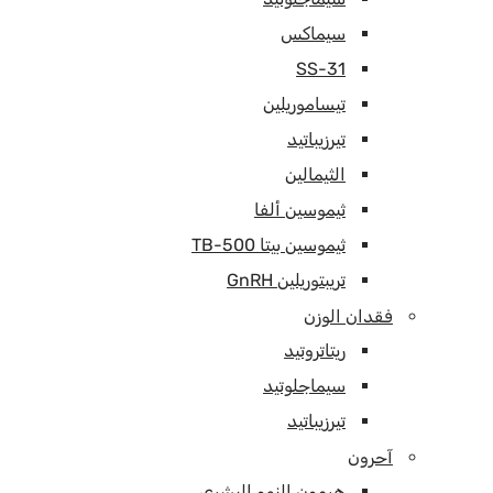
سيماكس
SS-31
تيساموريلين
تيرزيباتيد
الثيمالين
ثيموسين ألفا
ثيموسين بيتا TB-500
تريبتوريلين GnRH
فقدان الوزن
ريتاتروتيد
سيماجلوتيد
تيرزيباتيد
آحرون
هرمون النمو البشري