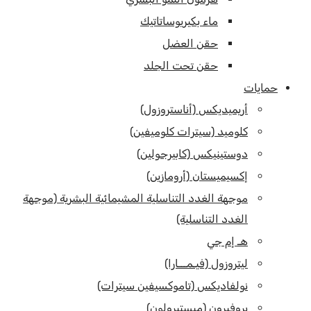
ماء بكيريوساتاتيك
حقن العضل
حقن تحت الجلد
حمايات
أريميديكس (أناستروزول)
كلوميد (سيترات كلوميفين)
دوستينيكس (كابيرجولين)
إكسيميستان (أرومازين)
موجهة الغدد التناسلية المشيمائية البشرية (موجهة
الغدد التناسلية)
هـ إم جي
ليتروزول (فيـمـــارا)
نولفاديكس (تاموكسيفين سيترات)
بروفيرون (ميستيرولون)