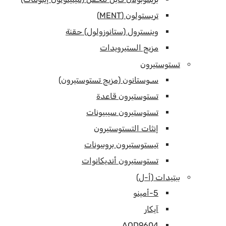
تريستولون (MENT)
وينسترول (ستانوزولول) حقنة
مزيج الستيرويدات
تستوستيرون
سـوستانون (مزيج تستوستيرون)
تستوستيرون قاعدة
تستوستيرون سيبيونات
إنثات التستوستيرون
تيستوستيرون بروبيونات
تستوستيرون أنديكانوات
ببتيدات (أ-ل)
5-أمينو
آيكار
AOD9604