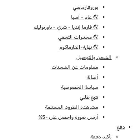
يوروفارماسي
🌎 عام - آسيا
🌎 فارما إنديا - شري - باوربوليك
🌎 مختبرات التخفي
🌎 نهاية-الفارماكوم
الشحن والتوصيل
معلومات عن الشحنات
أصالة
سياسة الخصوصية
تتبع طلبي
مشاهدة الطرود المستلمة
أرسل صورة واحصل على -5%
دفع
تأكيد دفعة