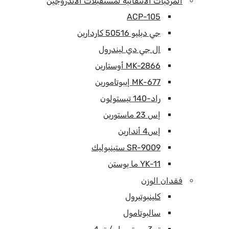
المركبات الانتقائية لمستقبلات الأندروجين
ACP-105
جي دبليو 50516 كاردارين
ال جي دي ليندرول
MK-2866 أوستارين
MK-677 إيبوتامورين
راد-140 تيستولون
إس 23 ماستورين
إس4 أندارين
SR-9009 ستينبوليك
YK-11 ما يوستن
فقدان الوزن
كلينبوتيرول
سالبوتامول