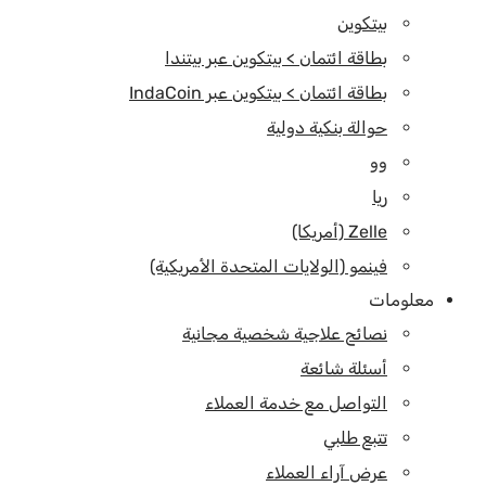
بيتكوين
بطاقة ائتمان > بيتكوين عبر بيتندا
بطاقة ائتمان > بيتكوين عبر IndaCoin
حوالة بنكية دولية
وو
ريا
Zelle (أمريكا)
فينمو (الولايات المتحدة الأمريكية)
معلومات
نصائح علاجية شخصية مجانية
أسئلة شائعة
التواصل مع خدمة العملاء
تتبع طلبي
عرض آراء العملاء