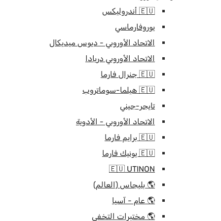
🇪🇺 أندروليكس
يوروفارماسي
الاتحاد الأوروبي - ديوس ميديكال
الاتحاد الأوروبي دريادا
🇪🇺 جنرال فارما
🇪🇺 هيلما-سوماتروب
تايجر-جيني
الاتحاد الأوروبي - الأدوية
🇪🇺 برايم فارما
🇪🇺 يونيك فارما
🇪🇺 UTINON
🌎 بليجاس (العالم)
🌎 عام - آسيا
🌎 مختبرات التخفي