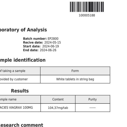
تيساموريلين
تيرزيباتيد
الثيمالين
ثيموسين ألفا
ثيموسين بيتا TB-500
تريبتوريلين GnRH
فقدان الوزن
ريتاتروتيد
سيماجلوتيد
تيرزيباتيد
آحرون
هرمون النمو البشري
ماء بكيريوساتاتيك
حقن العضل