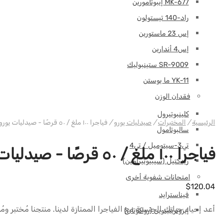
MK-677 إيبوتامورين
راد-140 تيستولون
إس 23 ماستورين
إس4 أندارين
SR-9009 ستينبوليك
YK-11 ما يوستن
فقدان الوزن
كلينبوتيرول
الرئيسية
/
المختبرات
/
صيدليات يورو
/
فياجرا ١٠٠ ملغ / ٥٠ قرصًا - صيدليات يورو
سالبوتامول
تي3-سيتوميل / تي4
فياجرا ١٠٠ ملغ / ٥٠ قرصًا - صيدليات يورو
ريدكتيل (سيبيوتيرامين)
امتحانات شفوية أخرى
$
120.04
فيناسترايد
أعد إحياء حياتك الجنسية مع الفياجرا الممتازة لدينا. منتجنا مُختبر
إيزوتريتينوين (رواكوتان)