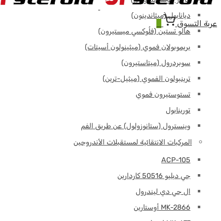
ديانابول (ميثاندينون)
عربة التسوق
0
هالو تستين (فلُوكسي ميستيرون)
بريموبولان فموي (ميثينولون أسيتات)
سوبردرول (ميتاستيرون)
ترينبولون الفموي (ميثيل-ترين)
تستوستيرون فموي
تورينابول
وينسترول (ستانوزولول) عن طريق الفم
المركبات الانتقائية لمستقبلات الأندروجين
ACP-105
جي دبليو 50516 كاردارين
ال جي دي ليندرول
MK-2866 أوستارين