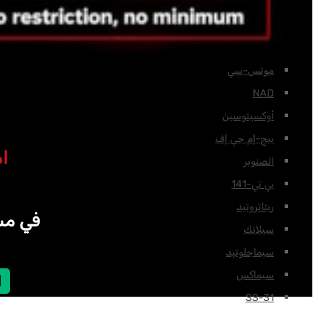
ميلانوتان
مغف
تعديل GRF 1-29
موتس-سي
NAD
أوكسيتوسين
بيج-إم جي إف
اشترِ 4 م
الصنوبر
بي تي-141
ريتاتروتيد
في مس
سيلانك
سيماجلوتيد
سيماكس
ا
SS-31