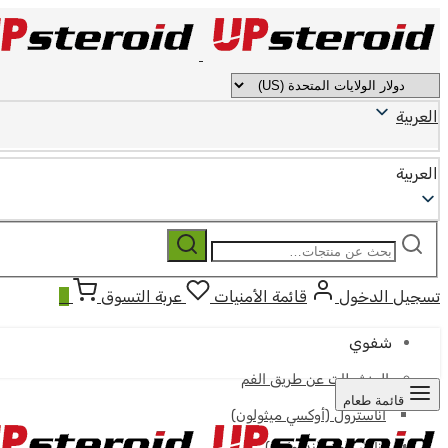
العربية
العربية
ابحث
بحث
عن:
تسجيل الدخول
قائمة الأمنيات
عربة التسوق
0
شفوي
المنشطات عن طريق الفم
قائمة طعام
أناسترول (أوكسي ميثولون)
أناوار (أوكساندرولون)