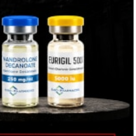
دي إس آي بي
إبيثالون
فوليستاتين
GHK-CU
جي إتش آر بي-2
جي إتش آر بي-6
الجلوتاثيون
هيكساريلين
HGH-Fragment
عامل النمو شبيه الأنسولين
إيباموريلين
ليف وكارنيتين (إل-كارنيتين)
الببتيدات (M-Z)