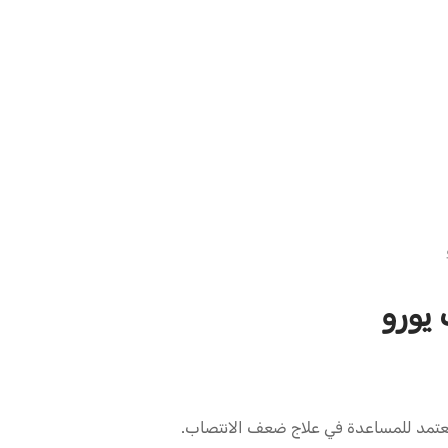
دبليو إتش يورو فارما الولايات المتحدة الأمريكية
 ومُعتمد للمساعدة في علاج ضعف الانتصاب.