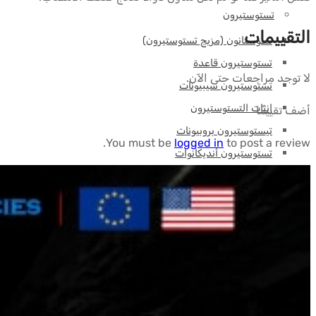
تستوستيرون
التقييمات
سـوستانون (مزيج تستوستيرون)
تستوستيرون قاعدة
لا توجد مراجعات حتى الآن.
تستوستيرون سيبيونات
إنثات التستوستيرون
أضف تقييمًا
تيستوستيرون بروبيونات
You must be
logged in
to post a review.
تستوستيرون أنديكانوات
ببتيدات (أ-ل)
5-أمينو
آيكار
AOD9604
بي بي سي-157
كاجريلينتيد
سي جيه سي