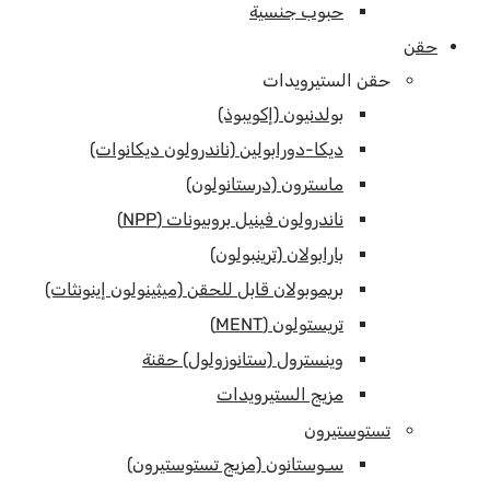
حبوب جنسية
حقن
حقن الستيرويدات
بولدنيون (إكويبوذ)
ديكا-دورابولين (ناندرولون ديكانوات)
ماسترون (درستانولون)
ناندرولون فينيل بروبيونات (NPP)
بارابولان (ترينبولون)
بريموبولان قابل للحقن (ميثينولون إينونثات)
تريستولون (MENT)
وينسترول (ستانوزولول) حقنة
مزيج الستيرويدات
تستوستيرون
سـوستانون (مزيج تستوستيرون)