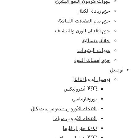
عبوات هرمون النمو البشري
حزم زيادة الكتلة
حزم بناء العضلات الصافية
حزم فقدان الوزن والتنشيف
حقائب نسائية
عبوات الببتيدات
حزم إمساك القوة
توصيل
توصيل أوروبا 🇪🇺
🇪🇺 أندروليكس
يوروفارماسي
الاتحاد الأوروبي - ديوس ميديكال
الاتحاد الأوروبي دريادا
🇪🇺 جنرال فارما