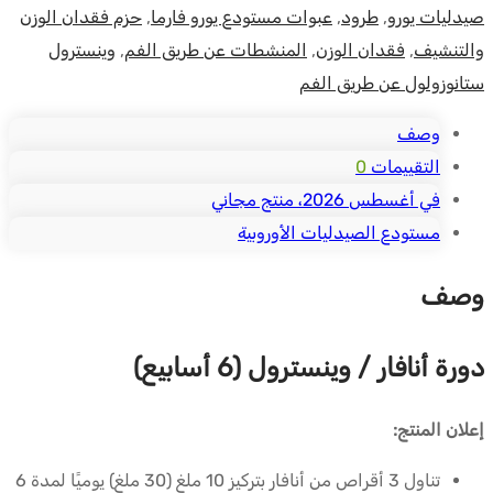
صيدليات يورو
,
طرود
,
عبوات مستودع يورو فارما
,
حزم فقدان الوزن
Anavar
والتنشيف
,
فقدان الوزن
,
المنشطات عن طريق الفم
,
وينسترول
/
ستانوزولول عن طريق الفم
Winstrol
(6
وصف
semaines)
التقييمات
0
في أغسطس 2026، منتج مجاني
مستودع الصيدليات الأوروبية
وصف
دورة أنافار / وينسترول (6 أسابيع)
إعلان المنتج:
تناول 3 أقراص من أنافار بتركيز 10 ملغ (30 ملغ) يوميًا لمدة 6