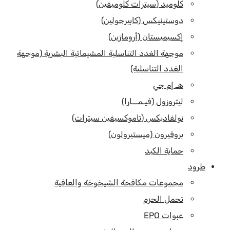
كلوميد (سيترات كلوميفين)
دوستينيكس (كابيرجولين)
إكسيميستان (أرومازين)
موجهة الغدد التناسلية المشيمائية البشرية (موجهة
الغدد التناسلية)
هـ إم جي
ليتروزول (فيـمـــارا)
نولفاديكس (تاموكسيفين سيترات)
بروفيرون (ميستيرولون)
حماية الكبد
طرود
مجموعات مكافحة الشيخوخة والعافية
تحمل الحزم
عبوات EPO