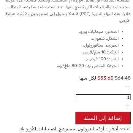
العضلية الصافية، أو إنقاص الوزن، أو التنشيف. وتعتمد فعاليته على طريقة
استخدامه والمنتجات التي يُدمج معها. عند استخدامه بمفرده، لا يتطلب
علاجًا بعد انتهاء الدورة (PCT) لأنه لا يتحول إلى إستروجين ولا يُثبط عملية
الأيض.
المختبر: صيدليات يورو,
الشكل: شفوي،,
الجزيء: ستانوزولول،,
التركيز: 10 ملغ/قرص،,
العبوة: 100 قرص،,
الجرعة الموصى بها: 20-80 ملغ/يوم
السعر
السعر
64.48
$
53.60
$
لكل منها
الكمية:
الأصلي
الحالي
Pack
كان:
هو:
$53.60.
Sèche
$64.48.
Euro
إضافة إلى السلة
Pharmacies
فئات:
أنافار - أوكساندرولون
,
مستودع الصيدليات الأوروبية
,
-