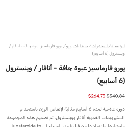
حزمة
دبليو إتش يورو فارما
الرئيسية
/
المختبرات
/
صيدليات يورو
/
يورو فارماسيز عبوة جافة - أنافار /
وينسترول (6 أسابيع)
يورو فارماسيز عبوة جافة - أنافار / وينسترول
(6 أسابيع)
السعر
السعر
$
264.73
$
340.84
الأصلي
الحالي
دورة علاجية لمدة 6 أسابيع مثالية لإنقاص الوزن باستخدام
كان:
هو:
الستيرويدات الفموية أنافار ووينسترول. تم تصميم هذه المجموعة
$264.73.
$340.84.
واختبارها واعتمادها من قبل فريق الخبراء في upsteroide.to!