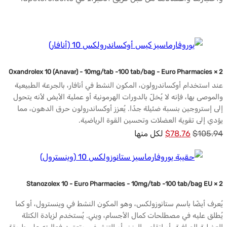
Oxandrolex 10 (Anavar) - 10mg/tab -100 tab/bag - Euro Pharmacies × 2
عند استخدام أوكساندرولون، المكون النشط في أنافار، بالجرعة الطبيعية
والموصى بها، فإنه لا يُخلّ بالدورات الهرمونية أو عملية الأيض لأنه يتحول
إلى إستروجين بنسبة ضئيلة جدًا. يُعزز أوكساندرولون حرق الدهون، مما
يؤدي إلى تقوية العضلات وتحسين القوة الرياضية.
السعر
السعر
105.94
$
78.76
$
لكل منها
الأصلي
الحالي
كان:
هو:
$78.76.
$105.94.
Stanozolex 10 - Euro Pharmacies - 10mg/tab -100 tab/bag EU × 2
يُعرف أيضًا باسم ستانوزولكس، وهو المكون النشط في وينسترول، أو كما
يُطلق عليه في مصطلحات كمال الأجسام، ويني. يُستخدم لزيادة الكتلة