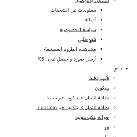
الشحن والتوصيل
معلومات عن الشحنات
أصالة
سياسة الخصوصية
تتبع طلبي
مشاهدة الطرود المستلمة
أرسل صورة واحصل على -5%
دفع
تأكيد دفعة
بيتكوين
بطاقة ائتمان > بيتكوين عبر بيتندا
بطاقة ائتمان > بيتكوين عبر IndaCoin
حوالة بنكية دولية
وو
ريا