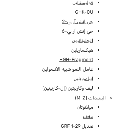
فوليستاتين
GHK-CU
جي إتش آر بي-2
جي إتش آر بي-6
الجلوتاثيون
هيكساريلين
HGH-Fragment
عامل النمو شبيه الأنسولين
إيباموريلين
ليف وكارنيتين (إل-كارنيتين)
الببتيدات (M-Z)
ميلانوتان
مغف
تعديل GRF 1-29