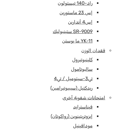
راد-140 تيستولون
إس 23 ماستورين
إس4 أندارين
SR-9009 ستينبوليك
YK-11 ما يوستن
فقدان الوزن
كلينبوتيرول
سالبوتامول
تي3-سيتوميل / تي4
ريدكتيل (سيبيوتيرامين)
امتحانات شفوية أخرى
فيناسترايد
إيزوتريتينوين (رواكوتان)
مودافينيل