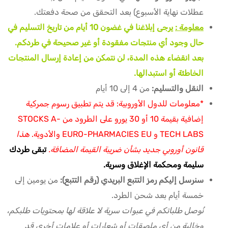
عطلات نهاية الأسبوع) بعد التحقق من صحة دفعتك.
معلومة :
يرجى إبلاغنا في غضون 10 أيام من تاريخ التسليم في
حال وجود أي منتجات مفقودة أو غير صحيحة في طردكم.
بعد انقضاء هذه المدة، لن نتمكن من إعادة إرسال المنتجات
الخاطئة أو استبدالها.
النقل والتسليم:
من 4 إلى 10 أيام
*معلومات للدول الأوروبية: قد يتم تطبيق رسوم جمركية
إضافية بقيمة 10 أو 30 يورو على الطرود من STOCKS A-
TECH LABS و EURO-PHARMACIES EU والأدوية.
هذا
قانون أوروبي جديد بشأن ضريبة القيمة المضافة.
تبقى طردك
سليمة ومحكمة الإغلاق وسرية.
سنرسل إليكم رمز التتبع البريدي (رقم التتبع):
من يومين إلى
خمسة أيام بعد شحن الطرد.
نُوصل طلباتكم في عبوات سرية لا علاقة لها بمحتويات طلبكم،
وخالية من أي ملصقات أو شعارات أو علامات أخرى قد