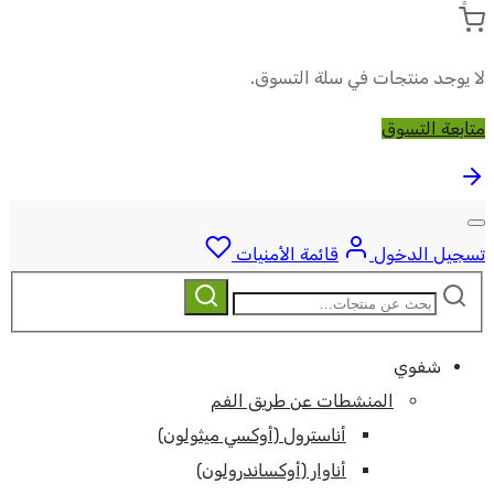
لا يوجد منتجات في سلة التسوق.
متابعة التسوق
تسجيل الدخول
قائمة الأمنيات
ابحث
بحث
عن:
شفوي
المنشطات عن طريق الفم
أناسترول (أوكسي ميثولون)
أناوار (أوكساندرولون)