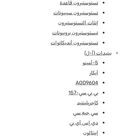
تستوستيرون قاعدة
تستوستيرون سيبيونات
إنثات التستوستيرون
تيستوستيرون بروبيونات
تستوستيرون أنديكانوات
ببتيدات (أ-ل)
5-أمينو
آيكار
AOD9604
بي بي سي-157
كاجريلينتيد
سي جيه سي
دي إس آي بي
إبيثالون