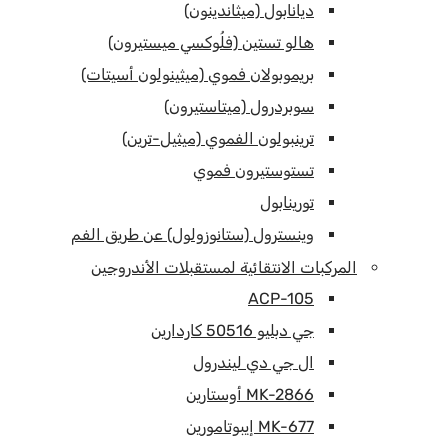
ديانابول (ميثاندينون)
هالو تستين (فلُوكسي ميستيرون)
بريموبولان فموي (ميثينولون أسيتات)
سوبردرول (ميتاستيرون)
ترينبولون الفموي (ميثيل-ترين)
تستوستيرون فموي
تورينابول
وينسترول (ستانوزولول) عن طريق الفم
المركبات الانتقائية لمستقبلات الأندروجين
ACP-105
جي دبليو 50516 كاردارين
ال جي دي ليندرول
MK-2866 أوستارين
MK-677 إيبوتامورين