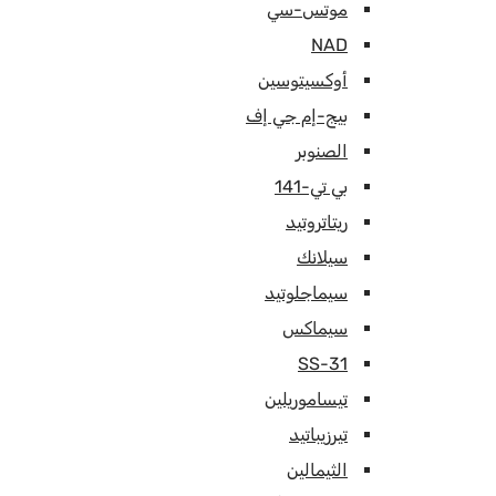
موتس-سي
NAD
أوكسيتوسين
بيج-إم جي إف
الصنوبر
بي تي-141
ريتاتروتيد
سيلانك
سيماجلوتيد
سيماكس
SS-31
تيساموريلين
تيرزيباتيد
الثيمالين