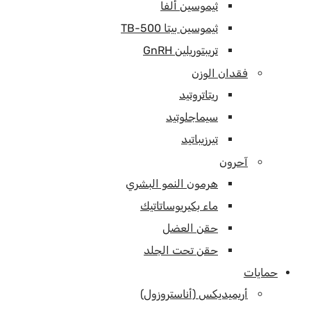
ثيموسين ألفا
ثيموسين بيتا TB-500
تريبتوريلين GnRH
فقدان الوزن
ريتاتروتيد
سيماجلوتيد
تيرزيباتيد
آحرون
هرمون النمو البشري
ماء بكيريوساتاتيك
حقن العضل
حقن تحت الجلد
حمايات
أريميديكس (أناستروزول)