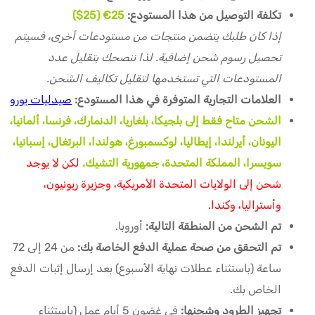
تكلفة التوصيل من هذا المستودع:
25€ (25$)
إذا كان طلبك يتضمن منتجات من مستودعات أخرى، فسيتم
تحصيل رسوم شحن إضافية. لذا ننصحك بتقليل عدد
المستودعات التي تستخدمها لتقليل تكاليف الشحن.
العلامات التجارية المتوفرة في هذا المستودع:
صيدليات يورو
الشحن متاح فقط إلى بلجيكا، بلغاريا، الدنمارك، فرنسا، ألمانيا،
اليونان، أيرلندا، إيطاليا، لوكسمبورغ، هولندا، البرتغال، إسبانيا،
سويسرا، المملكة المتحدة، جمهورية التشيك.
لكن لا يوجد
شحن إلى الولايات المتحدة الأمريكية، وجزيرة ريونيون،
وأستراليا، وكندا.
تم الشحن من المنطقة التالية:
أوروبا.
تم التحقق من صحة عملية الدفع الخاصة بك:
من 24 إلى 72
ساعة (باستثناء عطلات نهاية الأسبوع) بعد إرسال إثبات الدفع
الخاص بك.
تجهيز الطرود وشحنها:
في غضون 5 أيام عمل (باستثناء