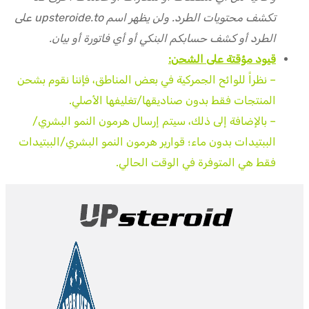
تكشف محتويات الطرد. ولن يظهر اسم upsteroide.to على
الطرد أو كشف حسابكم البنكي أو أي فاتورة أو بيان.
قيود مؤقتة على الشحن:
– نظراً للوائح الجمركية في بعض المناطق، فإننا نقوم بشحن
المنتجات فقط بدون صناديقها/تغليفها الأصلي.
– بالإضافة إلى ذلك، سيتم إرسال هرمون النمو البشري/
الببتيدات بدون ماء؛ قوارير هرمون النمو البشري/الببتيدات
فقط هي المتوفرة في الوقت الحالي.