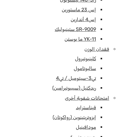
إس 23 ماستورين
إس4 أندارين
SR-9009 ستينبوليك
YK-11 ما يوستن
فقدان الوزن
كلينبوتيرول
سالبوتامول
تي3-سيتوميل / تي4
ريدكتيل (سيبيوتيرامين)
امتحانات شفوية أخرى
فيناسترايد
إيزوتريتينوين (رواكوتان)
مودافينيل
حبوب جنسية