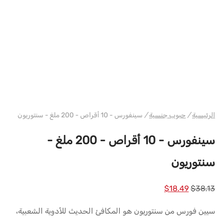
دبليو إتش برايم
الرئيسية
/
حبوب جنسية
/
سينفورس - 10 أقراص - 200 ملغ - سنتوريون
سينفورس - 10 أقراص - 200 ملغ -
سنتوريون
السعر
السعر
$
18.49
$
38.13
الأصلي
الحالي
سيين فورس من سنتوريون هو المكافئ الحديث للأدوية الشعبية،
كان:
هو: