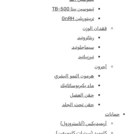
ثيموسين بيتا TB-500
تريبتوريلين GnRH
فقدان الوزن
ريتاتروتيد
سيماجلوتيد
تيرزيباتيد
آحرون
هرمون النمو البشري
ماء بكيريوساتاتيك
حقن العضل
حقن تحت الجلد
حمايات
أريميديكس (أناستروزول)
كلوميد (سيترات كلوميفين)