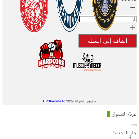
الكمية:
الأصلي
الحالي
كان:
Cenforce
هو:
$18.49.
$38.13.
-
10
إضافة إلى السلة
tabs
200mg
-
Centurion
حقوق النشر © 2026
UPSteroide.to
عربة التسوق
0
جارٍ التحديث...