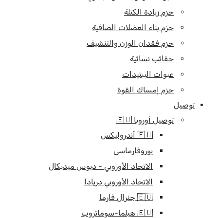
حزم زيادة الكتلة
حزم بناء العضلات الصافية
حزم فقدان الوزن والتنشيف
حقائب نسائية
عبوات الببتيدات
حزم إمساك القوة
توصيل
توصيل أوروبا 🇪🇺
🇪🇺 أندروليكس
يوروفارماسي
الاتحاد الأوروبي - ديوس ميديكال
الاتحاد الأوروبي دريادا
🇪🇺 جنرال فارما
🇪🇺 هيلما-سوماتروب