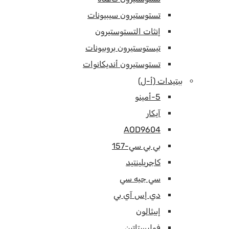
تستوستيرون سيبيونات
إنثات التستوستيرون
تيستوستيرون بروبيونات
تستوستيرون أنديكانوات
ببتيدات (أ-ل)
5-أمينو
آيكار
AOD9604
بي بي سي-157
كاجريلينتيد
سي جيه سي
دي إس آي بي
إبيثالون
فوليستاتين