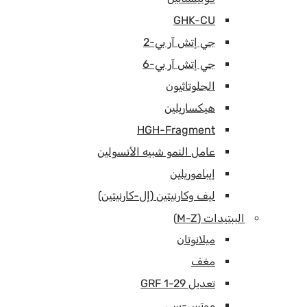
GHK-CU
جي إتش آر بي-2
جي إتش آر بي-6
الجلوتاثيون
هيكساريلين
HGH-Fragment
عامل النمو شبيه الأنسولين
إيباموريلين
ليف وكارنيتين (إل-كارنيتين)
الببتيدات (M-Z)
ميلانوتان
مغف
تعديل GRF 1-29
موتس-سي