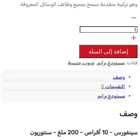
وهو تركيبة متقدمة تسمح بجميع وظائف الوسائل المعروفة.
$18.49.
$38.13.
الكمية:
Cenforce
-
10
إضافة إلى السلة
tabs
فئات:
مستودع برايم
,
حبوب جنسية
200mg
-
وصف
Centurion
التقييمات
0
مستودع برايم
وصف
سينفورس - 10 أقراص - 200 ملغ - سنتوريون