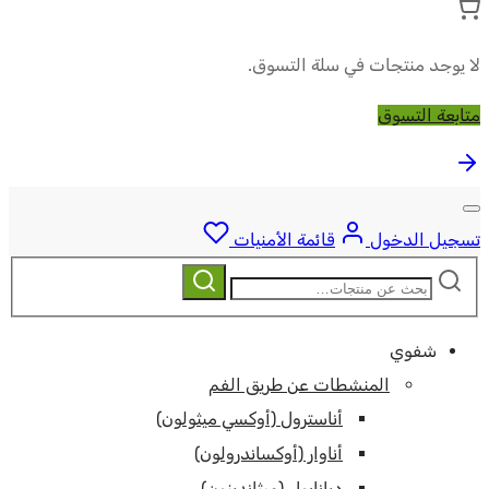
لا يوجد منتجات في سلة التسوق.
متابعة التسوق
تسجيل الدخول
قائمة الأمنيات
ابحث
بحث
عن:
شفوي
المنشطات عن طريق الفم
أناسترول (أوكسي ميثولون)
أناوار (أوكساندرولون)
ديانابول (ميثاندينون)