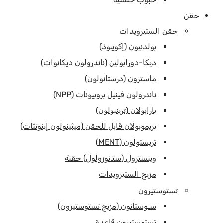
حقن
حقن الستيرويدات
بولدنيون (إكويبوذ)
ديكا-دورابولين (ناندرولون ديكانوات)
ماسترون (درستانولون)
ناندرولون فينيل بروبيونات (NPP)
بارابولان (ترينبولون)
بريموبولان قابل للحقن (ميثينولون إينونثات)
تريستولون (MENT)
وينسترول (ستانوزولول) حقنة
مزيج الستيرويدات
تستوستيرون
سـوستانون (مزيج تستوستيرون)
تستوستيرون قاعدة