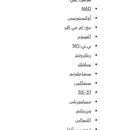
NAD
أوكسيتوسين
بيج-إم جي إف
الصنوبر
بي تي-141
ريتاتروتيد
سيلانك
سيماجلوتيد
سيماكس
SS-31
تيساموريلين
تيرزيباتيد
الثيمالين
ثيموسين ألفا