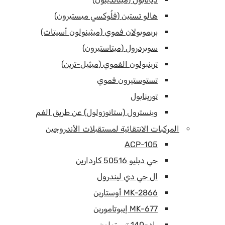
هالو تستين (فلُوكسي ميستيرون)
بريموبولان فموي (ميثينولون أسيتات)
سوبردرول (ميتاستيرون)
ترينبولون الفموي (ميثيل-ترين)
تستوستيرون فموي
تورينابول
وينسترول (ستانوزولول) عن طريق الفم
المركبات الانتقائية لمستقبلات الأندروجين
ACP-105
جي دبليو 50516 كاردارين
ال جي دي ليندرول
MK-2866 أوستارين
MK-677 إيبوتامورين
راد-140 تيستولون