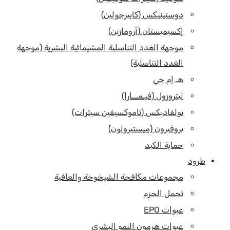
دوستينيكس (كابيرجولين)
إكسيميستان (أرومازين)
موجهة الغدد التناسلية المشيمائية البشرية (موجهة
الغدد التناسلية)
هـ إم جي
ليتروزول (فيـمـــارا)
نولفاديكس (تاموكسيفين سيترات)
بروفيرون (ميستيرولون)
حماية الكبد
طرود
مجموعات مكافحة الشيخوخة والعافية
تحمل الحزم
عبوات EPO
عبوات هرمون النمو البشري