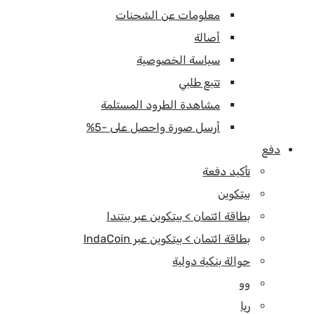
معلومات عن الشحنات
أصالة
سياسة الخصوصية
تتبع طلبي
مشاهدة الطرود المستلمة
أرسل صورة واحصل على -5%
دفع
تأكيد دفعة
بيتكوين
بطاقة ائتمان > بيتكوين عبر بيتندا
بطاقة ائتمان > بيتكوين عبر IndaCoin
حوالة بنكية دولية
وو
ريا