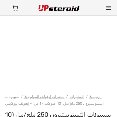
فارما/شري/باوربوليك
الرئيسية
/
المختبرات
/
مختبرات إيفولف البيولوجية
/
سيبيونات
التستوستيرون 250 ملغ/مل (10 أمبولات × 1 مل) - إيفولف بيولابس
سيبيونات التستوستيرون 250 ملغ/مل (10