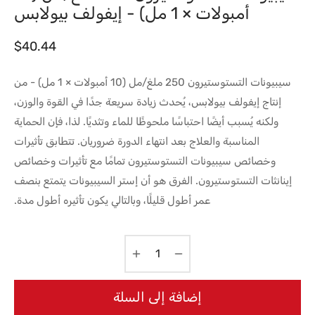
أمبولات × 1 مل) - إيفولف بيولابس
$
40.44
سيبيونات التستوستيرون 250 ملغ/مل (10 أمبولات × 1 مل) - من
إنتاج إيفولف بيولابس، يُحدث زيادة سريعة جدًا في القوة والوزن،
ولكنه يُسبب أيضًا احتباسًا ملحوظًا للماء وتثديًا. لذا، فإن الحماية
المناسبة والعلاج بعد انتهاء الدورة ضروريان. تتطابق تأثيرات
وخصائص سيبيونات التستوستيرون تمامًا مع تأثيرات وخصائص
إينانثات التستوستيرون. الفرق هو أن إستر السيبيونات يتمتع بنصف
عمر أطول قليلًا، وبالتالي يكون تأثيره أطول مدة.
إضافة إلى السلة