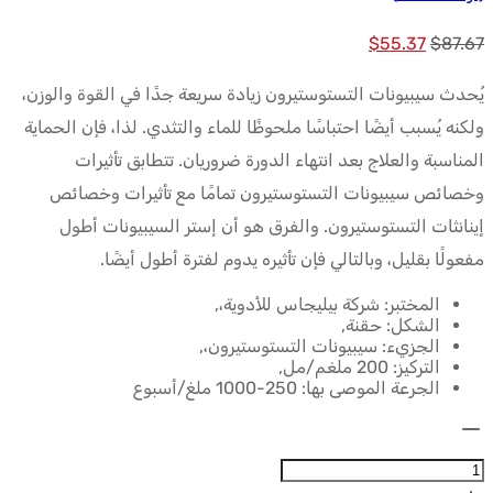
السعر
السعر
$
55.37
$
87.67
الأصلي
الحالي
يُحدث سيبيونات التستوستيرون زيادة سريعة جدًا في القوة والوزن،
كان:
هو:
ولكنه يُسبب أيضًا احتباسًا ملحوظًا للماء والتثدي. لذا، فإن الحماية
$55.37.
$87.67.
المناسبة والعلاج بعد انتهاء الدورة ضروريان. تتطابق تأثيرات
وخصائص سيبيونات التستوستيرون تمامًا مع تأثيرات وخصائص
إينانثات التستوستيرون. والفرق هو أن إستر السيبيونات أطول
مفعولًا بقليل، وبالتالي فإن تأثيره يدوم لفترة أطول أيضًا.
المختبر: شركة بيليجاس للأدوية،,
الشكل: حقنة,
الجزيء: سيبيونات التستوستيرون،,
التركيز: 200 ملغم/مل,
الجرعة الموصى بها: 250-1000 ملغ/أسبوع
الكمية:
Cypo