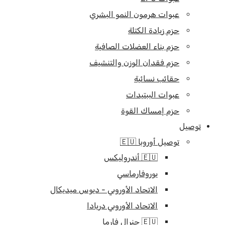
عبوات هرمون النمو البشري
حزم زيادة الكتلة
حزم بناء العضلات الصافية
حزم فقدان الوزن والتنشيف
حقائب نسائية
عبوات الببتيدات
حزم إمساك القوة
توصيل
توصيل أوروبا 🇪🇺
🇪🇺 أندروليكس
يوروفارماسي
الاتحاد الأوروبي - ديوس ميديكال
الاتحاد الأوروبي دريادا
🇪🇺 جنرال فارما