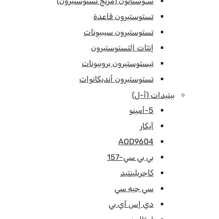
سـوستانون (مزيج تستوستيرون)
تستوستيرون قاعدة
تستوستيرون سيبيونات
إنثات التستوستيرون
تيستوستيرون بروبيونات
تستوستيرون أنديكانوات
ببتيدات (أ-ل)
5-أمينو
آيكار
AOD9604
بي بي سي-157
كاجريلينتيد
سي جيه سي
دي إس آي بي