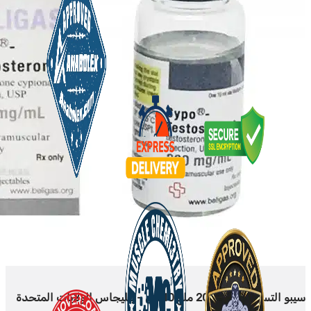
سيبو التستوستيرون 200 ملغ 10 مل - بيليجاس الولايات المتحدة