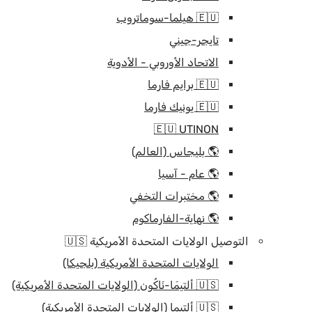
🇪🇺 هيلما-سوماتروب
تايجر-جيني
الاتحاد الأوروبي - الأدوية
🇪🇺 برايم فارما
🇪🇺 يونيك فارما
🇪🇺 UTINON
🌎 بليجاس (العالم)
🌎 عام - آسيا
🌎 مختبرات التخفي
🌎 نهاية-الفارماكوم
التوصيل الولايات المتحدة الأمريكية 🇺🇸
الولايات المتحدة الأمريكية (بلجيكا)
🇺🇸 ألتيمَا-نَاكُون (الولايات المتحدة الأمريكية)
🇺🇸 ألتيما (الولايات المتحدة الأمريكية)