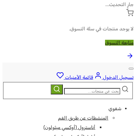
جارٍ التحديث...
لا يوجد منتجات في سلة التسوق.
متابعة التسوق
تسجيل الدخول
قائمة الأمنيات
ابحث
بحث
عن:
شفوي
المنشطات عن طريق الفم
أناسترول (أوكسي ميثولون)