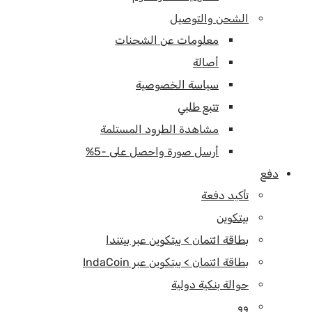
الشحن والتوصيل
معلومات عن الشحنات
أصالة
سياسة الخصوصية
تتبع طلبي
مشاهدة الطرود المستلمة
أرسل صورة واحصل على -5%
دفع
تأكيد دفعة
بيتكوين
بطاقة ائتمان > بيتكوين عبر بيتندا
بطاقة ائتمان > بيتكوين عبر IndaCoin
حوالة بنكية دولية
وو