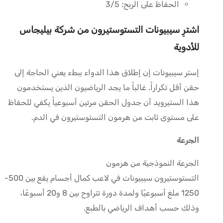
الحفاظ على الربح:
3/5
اشترِ سيبيونات التستوستيرون من شركة بيليجاس
للأدوية
إستر
سيبيونات
إن إطلاق هذا الدواء ببطء يعني الحاجة إلى
حقن أقل تكراراً.
غالباً ما يجد الرياضيون الذين يستخدمون
هذا الستيرويد أن جدول الحقن مرتين أسبوعياً يكفي للحفاظ
على مستوى ثابت من هرمون التستوستيرون في الدم.
الجرعة
الجرعة النموذجية من هرمون
التستوستيرون
سيبيونات
في
لاعب كمال أجسام
يقع
بين 500-
1250 ملغ
أسبوعيًا ولمدة دورة تتراوح بين 8 و20 أسبوعًا،
وذلك حسب أهداف الرياضي بالطبع.