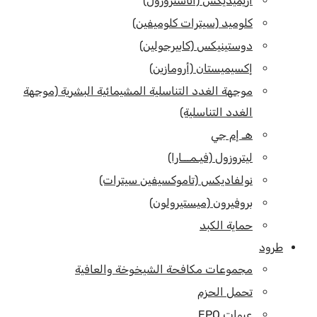
أريميديكس (أناستروزول)
كلوميد (سيترات كلوميفين)
دوستينيكس (كابيرجولين)
إكسيميستان (أرومازين)
موجهة الغدد التناسلية المشيمائية البشرية (موجهة
الغدد التناسلية)
هـ إم جي
ليتروزول (فيـمـــارا)
نولفاديكس (تاموكسيفين سيترات)
بروفيرون (ميستيرولون)
حماية الكبد
طرود
مجموعات مكافحة الشيخوخة والعافية
تحمل الحزم
عبوات EPO