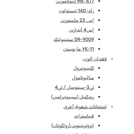
MK-677 إيبوتامورين
راد-140 تيستولون
إس 23 ماستورين
إس4 أندارين
SR-9009 ستينبوليك
YK-11 ما يوستن
فقدان الوزن
كلينبوتيرول
سالبوتامول
تي3-سيتوميل / تي4
ريدكتيل (سيبيوتيرامين)
امتحانات شفوية أخرى
فيناسترايد
إيزوتريتينوين (رواكوتان)