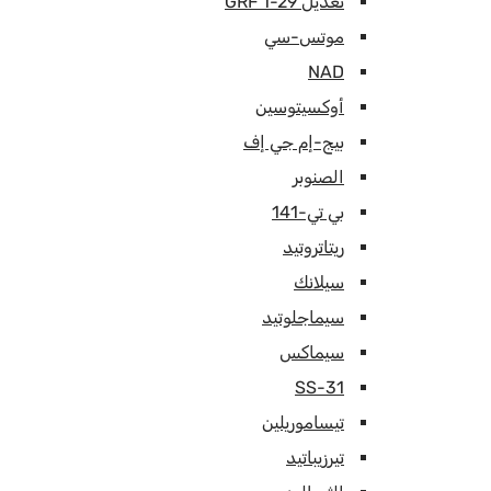
تعديل GRF 1-29
موتس-سي
NAD
أوكسيتوسين
بيج-إم جي إف
الصنوبر
بي تي-141
ريتاتروتيد
سيلانك
سيماجلوتيد
سيماكس
SS-31
تيساموريلين
تيرزيباتيد