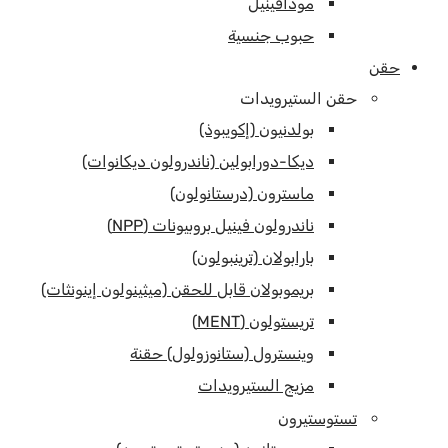
مودافينيل
حبوب جنسية
حقن
حقن الستيرويدات
بولدنيون (إكويبوذ)
ديكا-دورابولين (ناندرولون ديكانوات)
ماسترون (درستانولون)
ناندرولون فينيل بروبيونات (NPP)
بارابولان (ترينبولون)
بريموبولان قابل للحقن (ميثينولون إينونثات)
تريستولون (MENT)
وينسترول (ستانوزولول) حقنة
مزيج الستيرويدات
تستوستيرون