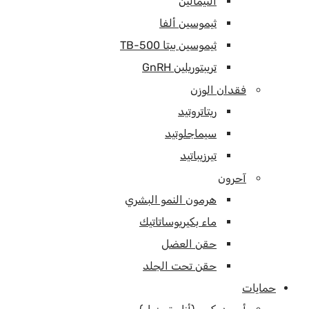
الثيمالين
ثيموسين ألفا
ثيموسين بيتا TB-500
تريبتوريلين GnRH
فقدان الوزن
ريتاتروتيد
سيماجلوتيد
تيرزيباتيد
آحرون
هرمون النمو البشري
ماء بكيريوساتاتيك
حقن العضل
حقن تحت الجلد
حمايات