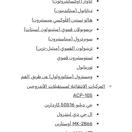
أناوار (أوكساندرولون)
ديانابول (ميثاندينون)
هالو تستين (فلُوكسي ميستيرون)
بريموبولان فموي (ميثينولون أسيتات)
سوبردرول (ميتاستيرون)
ترينبولون الفموي (ميثيل-ترين)
تستوستيرون فموي
تورينابول
وينسترول (ستانوزولول) عن طريق الفم
المركبات الانتقائية لمستقبلات الأندروجين
ACP-105
جي دبليو 50516 كاردارين
ال جي دي ليندرول
MK-2866 أوستارين