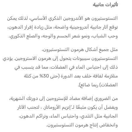
تأثيرات جانبية
التستوستيرون هو الأندروجين الذكري الأساسي، لذلك يمكن
توقع آثار جانبية أندروجينية واضحة، مثل زيادة إفراز الدهون،
وحب الشباب، ونمو شعر الجسم والوجه، والصلع الذكوري.
مثل جميع أشكال هرمون التستوستيرون،
التستوستيرون
سيبيونات
يتحول إلى هرمون الاستروجين.
يؤدي
ذلك إلى احتباس الماء في العضلات، مما قد يتسبب في
متلازمة
لفافة
خلف
بعد الدورة
(حتى 30% من كتلة
العضلات)
ربما
ضائع)
.
من الضروري إضافة مضاد للإستروجين إلى دورتك الشهرية،
ويفضل أن يكون مثبطًا لـ’
إنزيم الأروماتاز
, ، لتجنب الآثار
الجانبية مثل التثدي، واحتباس الماء، وتراكم الدهون،
وانخفاض إنتاج هرمون التستوستيرون.