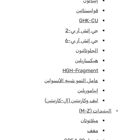
إبيثالون
فوليستاتين
GHK-CU
جي إتش آر بي-2
جي إتش آر بي-6
الجلوتاثيون
هيكساريلين
HGH-Fragment
عامل النمو شبيه الأنسولين
إيباموريلين
ليف وكارنيتين (إل-كارنيتين)
الببتيدات (M-Z)
ميلانوتان
مغف