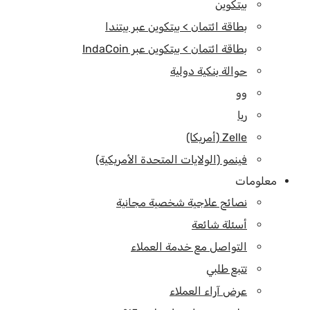
بيتكوين
بطاقة ائتمان > بيتكوين عبر بيتندا
بطاقة ائتمان > بيتكوين عبر IndaCoin
حوالة بنكية دولية
وو
ريا
Zelle (أمريكا)
فينمو (الولايات المتحدة الأمريكية)
معلومات
نصائح علاجية شخصية مجانية
أسئلة شائعة
التواصل مع خدمة العملاء
تتبع طلبي
عرض آراء العملاء