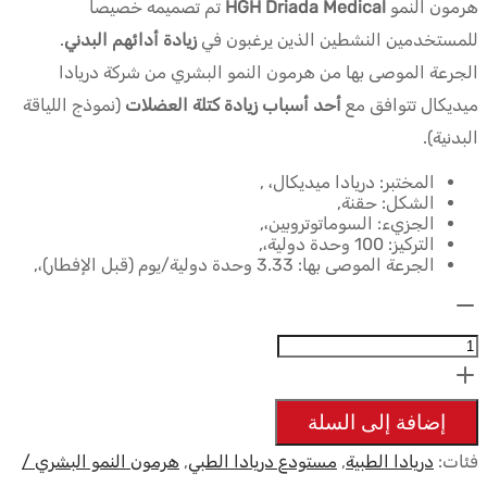
هرمون النمو
HGH Driada Medical
تم تصميمه خصيصاً
كان:
هو:
للمستخدمين النشطين الذين يرغبون في
زيادة أدائهم البدني
.
$241.08.
$328.75.
الجرعة الموصى بها من هرمون النمو البشري من شركة دريادا
ميديكال تتوافق مع
أحد أسباب زيادة كتلة العضلات
(نموذج اللياقة
البدنية).
المختبر: دريادا ميديكال، ,
الشكل: حقنة,
الجزيء: السوماتوتروبين،,
التركيز: 100 وحدة دولية،,
الجرعة الموصى بها: 3.33 وحدة دولية/يوم (قبل الإفطار)،,
الكمية:
Somatropin
HGH
Liquid
إضافة إلى السلة
100iu
فئات:
دريادا الطبية
,
مستودع دريادا الطبي
,
هرمون النمو البشري /
-