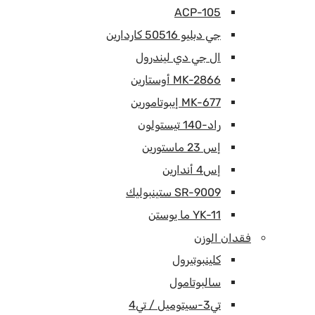
ACP-105
جي دبليو 50516 كاردارين
ال جي دي ليندرول
MK-2866 أوستارين
MK-677 إيبوتامورين
راد-140 تيستولون
إس 23 ماستورين
إس4 أندارين
SR-9009 ستينبوليك
YK-11 ما يوستن
فقدان الوزن
كلينبوتيرول
سالبوتامول
تي3-سيتوميل / تي4