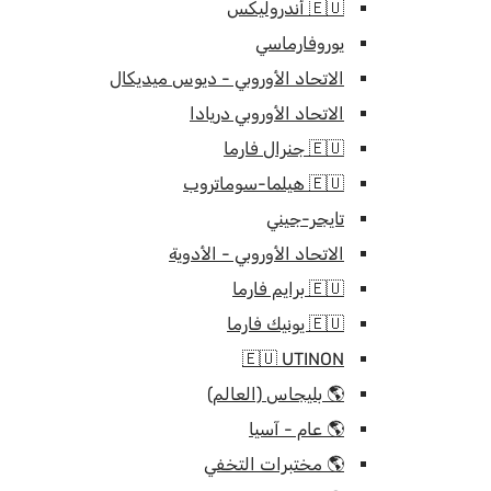
🇪🇺 أندروليكس
يوروفارماسي
الاتحاد الأوروبي - ديوس ميديكال
الاتحاد الأوروبي دريادا
🇪🇺 جنرال فارما
🇪🇺 هيلما-سوماتروب
تايجر-جيني
الاتحاد الأوروبي - الأدوية
🇪🇺 برايم فارما
🇪🇺 يونيك فارما
🇪🇺 UTINON
🌎 بليجاس (العالم)
🌎 عام - آسيا
🌎 مختبرات التخفي