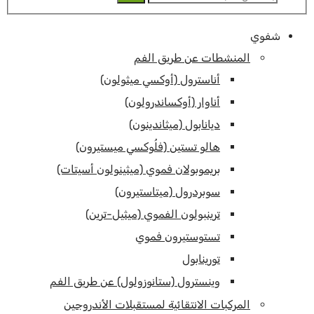
عن:
شفوي
المنشطات عن طريق الفم
أناسترول (أوكسي ميثولون)
أناوار (أوكساندرولون)
ديانابول (ميثاندينون)
هالو تستين (فلُوكسي ميستيرون)
بريموبولان فموي (ميثينولون أسيتات)
سوبردرول (ميتاستيرون)
ترينبولون الفموي (ميثيل-ترين)
تستوستيرون فموي
تورينابول
وينسترول (ستانوزولول) عن طريق الفم
المركبات الانتقائية لمستقبلات الأندروجين