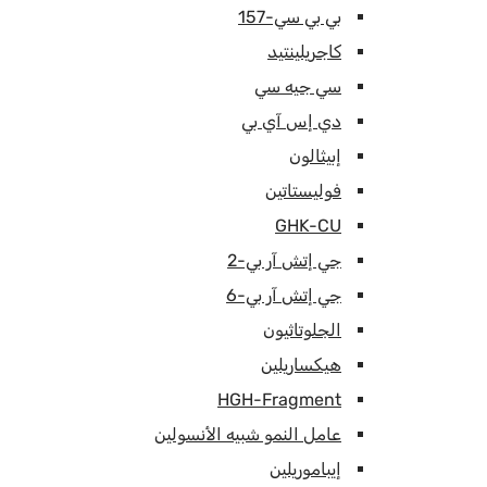
بي بي سي-157
كاجريلينتيد
سي جيه سي
دي إس آي بي
إبيثالون
فوليستاتين
GHK-CU
جي إتش آر بي-2
جي إتش آر بي-6
الجلوتاثيون
هيكساريلين
HGH-Fragment
عامل النمو شبيه الأنسولين
إيباموريلين