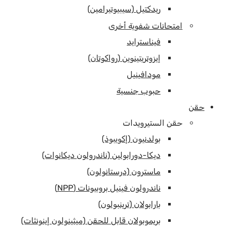
ريدكتيل (سيبيوتيرامين)
امتحانات شفوية أخرى
فيناسترايد
إيزوتريتينوين (رواكوتان)
مودافينيل
حبوب جنسية
حقن
حقن الستيرويدات
بولدنيون (إكويبوذ)
ديكا-دورابولين (ناندرولون ديكانوات)
ماسترون (درستانولون)
ناندرولون فينيل بروبيونات (NPP)
بارابولان (ترينبولون)
بريموبولان قابل للحقن (ميثينولون إينونثات)