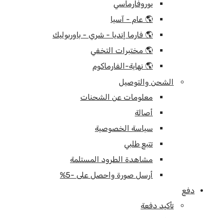
يوروفارماسي
🌎 عام - آسيا
🌎 فارما إنديا - شري - باوربوليك
🌎 مختبرات التخفي
🌎 نهاية-الفارماكوم
الشحن والتوصيل
معلومات عن الشحنات
أصالة
سياسة الخصوصية
تتبع طلبي
مشاهدة الطرود المستلمة
أرسل صورة واحصل على -5%
دفع
تأكيد دفعة