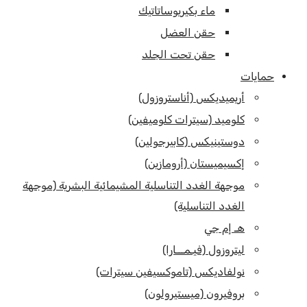
ماء بكيريوساتاتيك
حقن العضل
حقن تحت الجلد
حمايات
أريميديكس (أناستروزول)
كلوميد (سيترات كلوميفين)
دوستينيكس (كابيرجولين)
إكسيميستان (أرومازين)
موجهة الغدد التناسلية المشيمائية البشرية (موجهة
الغدد التناسلية)
هـ إم جي
ليتروزول (فيـمـــارا)
نولفاديكس (تاموكسيفين سيترات)
بروفيرون (ميستيرولون)