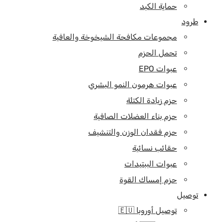
حماية الكبد
طرود
مجموعات مكافحة الشيخوخة والعافية
تحمل الحزم
عبوات EPO
عبوات هرمون النمو البشري
حزم زيادة الكتلة
حزم بناء العضلات الصافية
حزم فقدان الوزن والتنشيف
حقائب نسائية
عبوات الببتيدات
حزم إمساك القوة
توصيل
توصيل أوروبا 🇪🇺