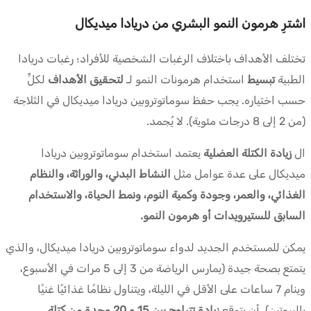
اشترِ هرمون النمو البشري من دريادا ميديكال
تختلف الأهداف باختلاف الرغبات الشخصية للأفراد؛ رغبات دريادا
الطبية
تبسيط
استخدام هرمونات النمو لـ
لتحقيق الأهداف
لكلٍّ
حسب اختياره. يجب حفظ سوماتوتروبين دريادا ميديكال في الثلاجة
(من 2 إلى 8 درجات مئوية). لا يُجمد.
ال
زيادة الكتلة العضلية
يعتمد استخدام سوماتوتروبين دريادا
ميديكال على عدة عوامل مثل
النشاط البدني، والوراثة، والنظام
الغذائي، والعمر، وجودة وكمية النوم، ونمط الحياة، والاستخدام
السابق للستيرويدات أو هرمون النمو.
يمكن للمستخدم الجديد لدواء سوماتوتروبين دريادا ميديكال، والذي
يتمتع بصحة جيدة (يمارس الرياضة من 3 إلى 5 مرات في الأسبوع،
وينام 7 ساعات على الأقل في الليلة، ويتناول نظامًا غذائيًا غنيًا
بالبروتين)، أن يتوقع
زيادة تتراوح بين 15 و 20 وحدة من كتلة