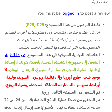
أضف تقييمًا
You must be
logged in
to post a review.
تكلفة التوصيل من هذا المستودع:
25€ (25$)
إذا كان طلبك يتضمن منتجات من مستودعات أخرى، فسيتم
تحصيل رسوم شحن إضافية. لذا ننصحك بتقليل عدد
المستودعات التي تستخدمها لتقليل تكاليف الشحن.
العلامات التجارية المتوفرة في هذا المستودع:
دريادا الطبية
الشحن إلى جمهورية التشيك، النمسا، بلجيكا، هولندا، إسبانيا،
إيطاليا، ألمانيا، المجر، فرنسا، لوكسمبورغ، البرتغال، اليونان.
لا
يوجد شحن خارج أوروبا وإلى فنلندا، ريونيون، السويد، بولندا،
أيرلندا، سويسرا، الدنمارك، المملكة المتحدة، روسيا، النرويج.
تم الشحن من المنطقة التالية:
أوروبا
تم التحقق من صحة عملية الدفع الخاصة بك:
من 24 إلى 72
ساعة (باستثناء عطلات نهاية الأسبوع) بعد إرسال إثبات الدفع