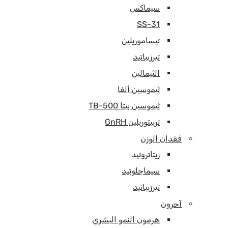
سيماكس
SS-31
تيساموريلين
تيرزيباتيد
الثيمالين
ثيموسين ألفا
ثيموسين بيتا TB-500
تريبتوريلين GnRH
فقدان الوزن
ريتاتروتيد
سيماجلوتيد
تيرزيباتيد
آحرون
هرمون النمو البشري