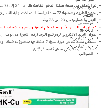
تم التحقق من صحة عملية الدفع الخاصة بك:
من 24 إلى 72 ساعة (باستثناء عطلات نهاية الأسبوع) بعد إرسال إثبات الدفع الخاص بك.
دي إس آي بي
تجهيز الطرود وشحنها:
72 ساعة (باستثناء عطلات نهاية الأسبوع) بعد التحقق من صحة دفعتك.
إبيثالون
النقل والتسليم:
من 20 إلى 35 يومًا.
فوليستاتين
*معلومات للدول الأوروبية: قد يتم تطبيق رسوم جمركية إضافية بقيمة 10 أو 0
GHK-CU
عنوان البريد الإلكتروني لرمز تتبع البريد (رقم التتبع):
من يومين إل
جي إتش آر بي-2
جي إتش آر بي-6
كشف حسابك البنكي أو أي فاتورة أو إقرار.
الجلوتاثيون
هيكساريلين
HGH-Fragment
عامل النمو شبيه الأنسولين
إيباموريلين
ليف وكارنيتين (إل-كارنيتين)
الببتيدات (M-Z)