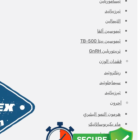
تيساموريلين
50
تيرزيباتيد
mg/mL,
الثيمالين
3
ثيموسين ألفا
(50
ثيموسين بيتا TB-500
mg)
تريبتوريلين GnRH
flacons
فقدان الوزن
+
ريتاتروتيد
3
(3
سيماجلوتيد
mL)
تيرزيباتيد
eau
آحرون
bac
هرمون النمو البشري
-
ماء بكيريوساتاتيك
Beligas(international)
حقن العضل