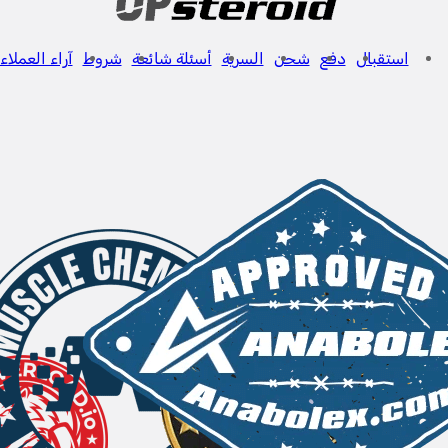
استقبال
دفع
شحن
السرية
أسئلة شائعة
شروط
آراء العملاء