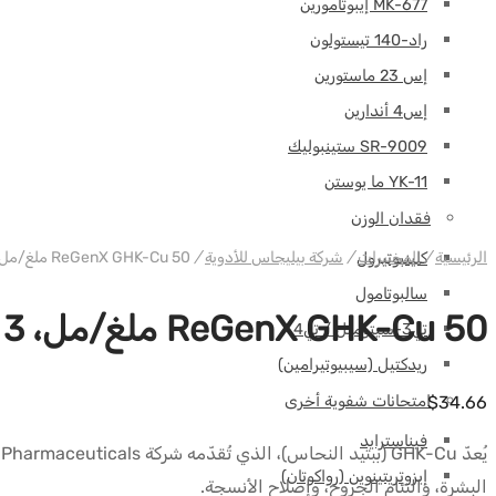
MK-677 إيبوتامورين
راد-140 تيستولون
إس 23 ماستورين
إس4 أندارين
SR-9009 ستينبوليك
YK-11 ما يوستن
فقدان الوزن
الرئيسية
/
المختبرات
/
شركة بيليجاس للأدوية
/
ReGenX GHK-Cu 50 ملغ/مل، 3 قوارير (50 ملغ) + 3 صينية ماء (3 مل) – Beligas (دولي)
كلينبوتيرول
سالبوتامول
ReGenX GHK-Cu 50 ملغ/مل، 3 قوارير (50 ملغ) + 3 صينية ماء (3 مل) – Beligas (دولي)
تي3-سيتوميل / تي4
ريدكتيل (سيبيوتيرامين)
امتحانات شفوية أخرى
$
34.66
فيناسترايد
إيزوتريتينوين (رواكوتان)
البشرة، والتئام الجروح، وإصلاح الأنسجة.