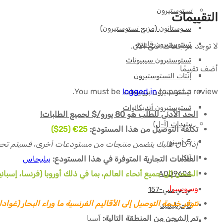
eau
تستوستيرون
التقييمات
bac
سـوستانون (مزيج تستوستيرون)
-
تستوستيرون قاعدة
لا توجد مراجعات حتى الآن.
Beligas(international)
تستوستيرون سيبيونات
أضف تقييمًا
إنثات التستوستيرون
You must be
logged in
to post a review.
تيستوستيرون بروبيونات
تستوستيرون أنديكانوات
الحد الأدنى للطلب هو 80 يورو/$ لجميع الطلبات!
ببتيدات (أ-ل)
تكلفة التوصيل من هذا المستودع:
25€ (25$)
5-أمينو
إذا كان طلبك يتضمن منتجات من مستودعات أخرى، فسيتم تحص
آيكار
العلامات التجارية المتوفرة في هذا المستودع:
بيليجاس
الشحن إلى جميع أنحاء العالم، بما في ذلك أوروبا (فرنسا، إسبانيا، 
AOD9604
وسويسرا.
بي بي سي-157
تتوفر خدمة التوصيل إلى الأقاليم الفرنسية ما وراء البحار (غوادل
كاجريلينتيد
تم الشحن من المنطقة التالية:
آسيا
سي جيه سي