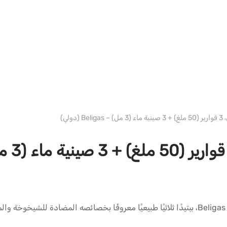
دبليو إتش بيليجاس إنترناشونال
يُعدّ GHK-Cu (ببتيد النحاس)، الذي تُقدّمه شركة Beligas Pharmaceuticals، ببتيدًا ثلاثيًا طبيعي