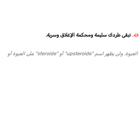
فة.
تبقى طردك سليمة ومحكمة الإغلاق وسرية.
ستتلقى منتجاتك في عبوة سرية لا علاقة لها بمحتويات طلبك، وخالية من أي ملصقات أو شعارات أو علامات أخرى قد تكشف محتويات العبوة. ولن يظهر اسم "upsteroide" أو "steroide" على العبوة أو