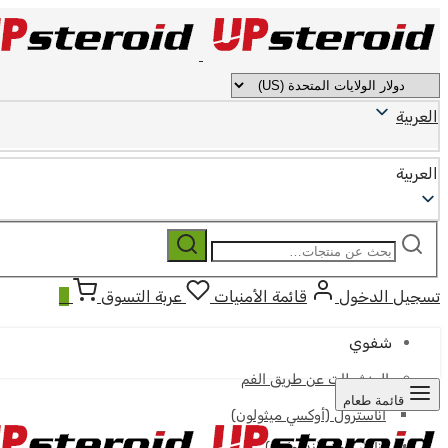
العربية
العربية
ابحث
بحث
عن:
تسجيل الدخول
قائمة الأمنيات
عربة التسوق
0
شفوي
المنشطات عن طريق الفم
قائمة طعام
أناسترول (أوكسي ميثولون)
أناوار (أوكساندرولون)