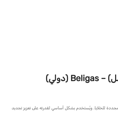
ًا معروفًا بخصائصه المضادة للشيخوخة والمجددة للخلايا. ويُستخدم بشكل أساسي لقدرته على تعزيز تجديد