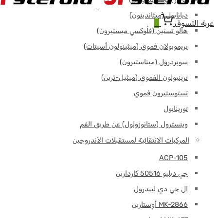
ديانابول (ميثاندينون)
عربة التسوق
0
هالو تستين (فلُوكسي ميستيرون)
بريموبولان فموي (ميثينولون أسيتات)
سوبردرول (ميتاستيرون)
ترينبولون الفموي (ميثيل-ترين)
تستوستيرون فموي
تورينابول
وينسترول (ستانوزولول) عن طريق الفم
المركبات الانتقائية لمستقبلات الأندروجين
ACP-105
جي دبليو 50516 كاردارين
ال جي دي ليندرول
MK-2866 أوستارين