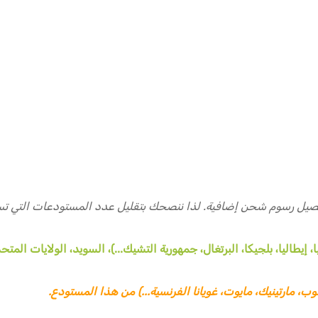
يل رسوم شحن إضافية. لذا ننصحك بتقليل عدد المستودعات التي تس
إيطاليا، بلجيكا، البرتغال، جمهورية التشيك...)، السويد، الولايات المتحد
وب، مارتينيك، مايوت، غويانا الفرنسية...) من هذا المستودع.