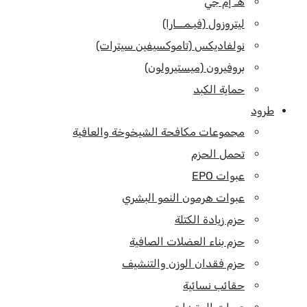
هـ إم جي
ليتروزول (فيـمـــارا)
نولفاديكس (تاموكسيفين سيترات)
بروفيرون (ميستيرولون)
حماية الكبد
طرود
مجموعات مكافحة الشيخوخة والعافية
تحمل الحزم
عبوات EPO
عبوات هرمون النمو البشري
حزم زيادة الكتلة
حزم بناء العضلات الصافية
حزم فقدان الوزن والتنشيف
حقائب نسائية