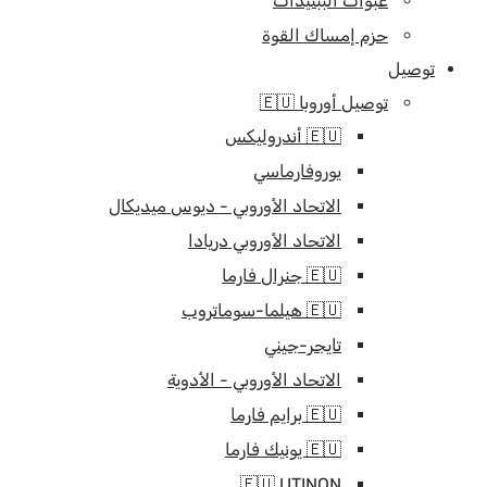
عبوات الببتيدات
حزم إمساك القوة
توصيل
توصيل أوروبا 🇪🇺
🇪🇺 أندروليكس
يوروفارماسي
الاتحاد الأوروبي - ديوس ميديكال
الاتحاد الأوروبي دريادا
🇪🇺 جنرال فارما
🇪🇺 هيلما-سوماتروب
تايجر-جيني
الاتحاد الأوروبي - الأدوية
🇪🇺 برايم فارما
🇪🇺 يونيك فارما
🇪🇺 UTINON