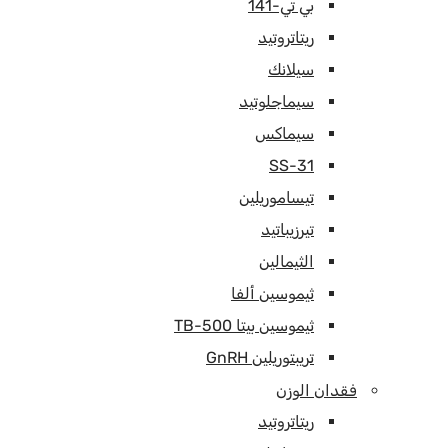
بي تي-141
ريتاتروتيد
سيلانك
سيماجلوتيد
سيماكس
SS-31
تيساموريلين
تيرزيباتيد
الثيمالين
ثيموسين ألفا
ثيموسين بيتا TB-500
تريبتوريلين GnRH
فقدان الوزن
ريتاتروتيد