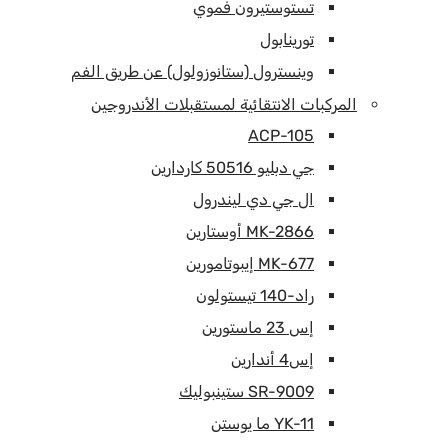
تستوستيرون فموي
تورينابول
وينسترول (ستانوزولول) عن طريق الفم
المركبات الانتقائية لمستقبلات الأندروجين
ACP-105
جي دبليو 50516 كاردارين
ال جي دي ليندرول
MK-2866 أوستارين
MK-677 إيبوتامورين
راد-140 تيستولون
إس 23 ماستورين
إس4 أندارين
SR-9009 ستينبوليك
YK-11 ما يوستن