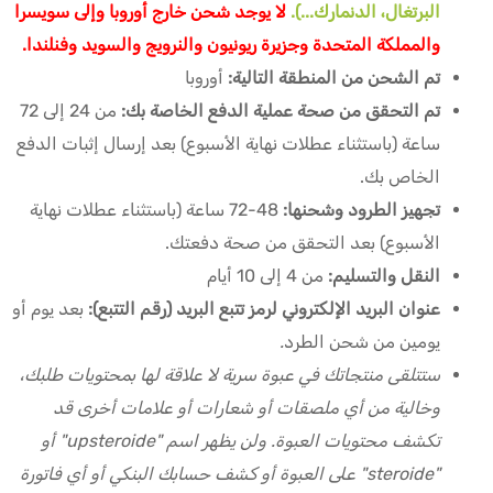
البرتغال، الدنمارك...).
لا يوجد شحن خارج أوروبا وإلى سويسرا
والمملكة المتحدة وجزيرة ريونيون والنرويج والسويد وفنلندا.
تم الشحن من المنطقة التالية:
أوروبا
تم التحقق من صحة عملية الدفع الخاصة بك:
من 24 إلى 72
ساعة (باستثناء عطلات نهاية الأسبوع) بعد إرسال إثبات الدفع
الخاص بك.
تجهيز الطرود وشحنها:
48-72 ساعة (باستثناء عطلات نهاية
الأسبوع) بعد التحقق من صحة دفعتك.
النقل والتسليم:
من 4 إلى 10 أيام
عنوان البريد الإلكتروني لرمز تتبع البريد (رقم التتبع):
بعد يوم أو
يومين من شحن الطرد
.
ستتلقى منتجاتك في عبوة سرية لا علاقة لها بمحتويات طلبك،
وخالية من أي ملصقات أو شعارات أو علامات أخرى قد
تكشف محتويات العبوة. ولن يظهر اسم "upsteroide" أو
"steroide" على العبوة أو كشف حسابك البنكي أو أي فاتورة