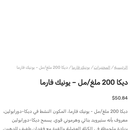
WH UNIQUE
الرئيسية
/
المختبرات
/
يونيك فارما
/
ديكا 200 ملغ/مل – يونيك فارما
ديكا 200 ملغ/مل – يونيك فارما
$
50.84
ديكا 200 ملغ/مل - يونيك فارما، المكون النشط في ديكا-دورابولين،
معروف بأنه ستيرويد بنائي وهرموني قوي. يسمح ديكا-دورابولين
بزيادة ملحوظة في الكتلة العضلية والقوة مع فقدان طفيف للدهون.