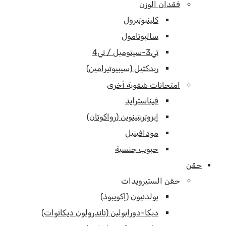
فقدان الوزن
كلينبوتيرول
سالبوتامول
تي3-سيتوميل / تي4
ريدكتيل (سيبيوتيرامين)
امتحانات شفوية أخرى
فيناسترايد
إيزوتريتينوين (رواكوتان)
مودافينيل
حبوب جنسية
حقن
حقن الستيرويدات
بولدنيون (إكويبوذ)
ديكا-دورابولين (ناندرولون ديكانوات)