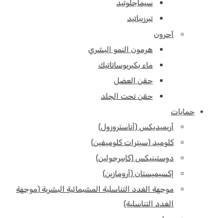
سيماجلوتيد
تيرزيباتيد
آحرون
هرمون النمو البشري
ماء بكيريوساتاتيك
حقن العضل
حقن تحت الجلد
حمايات
أريميديكس (أناستروزول)
كلوميد (سيترات كلوميفين)
دوستينيكس (كابيرجولين)
إكسيميستان (أرومازين)
موجهة الغدد التناسلية المشيمائية البشرية (موجهة
الغدد التناسلية)