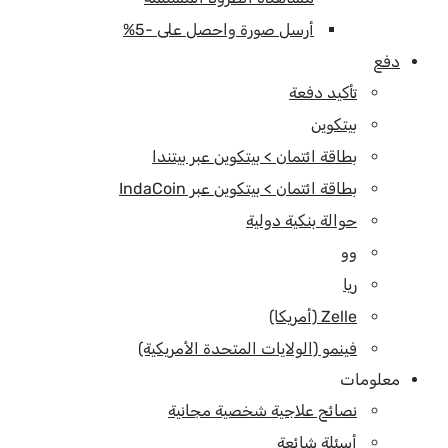
أرسل صورة واحصل على -5%
دفع
تأكيد دفعة
بيتكوين
بطاقة ائتمان > بيتكوين عبر بيتندا
بطاقة ائتمان > بيتكوين عبر IndaCoin
حوالة بنكية دولية
وو
ريا
Zelle (أمريكا)
فينمو (الولايات المتحدة الأمريكية)
معلومات
نصائح علاجية شخصية مجانية
أسئلة شائعة