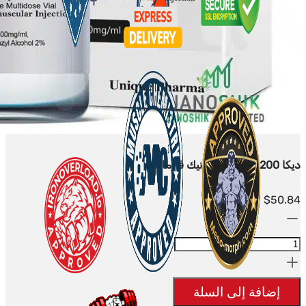
ديكا 200 ملغ/مل - يونيك فارما
$
50.84
الكمية:
Deca
200mg/ml
-
إضافة إلى السلة
UNIQUE-