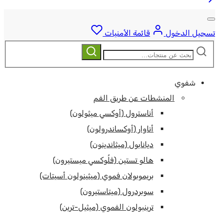
تسجيل الدخول
قائمة الأمنيات
ابحث
بحث
عن:
شفوي
المنشطات عن طريق الفم
أناسترول (أوكسي ميثولون)
أناوار (أوكساندرولون)
ديانابول (ميثاندينون)
هالو تستين (فلُوكسي ميستيرون)
بريموبولان فموي (ميثينولون أسيتات)
سوبردرول (ميتاستيرون)
ترينبولون الفموي (ميثيل-ترين)