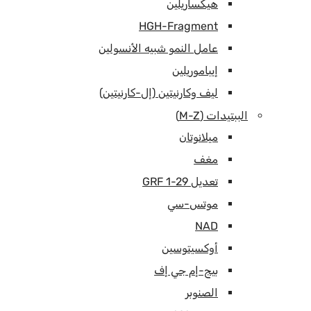
هيكساريلين
HGH-Fragment
عامل النمو شبيه الأنسولين
إيباموريلين
ليف وكارنيتين (إل-كارنيتين)
الببتيدات (M-Z)
ميلانوتان
مغف
تعديل GRF 1-29
موتس-سي
NAD
أوكسيتوسين
بيج-إم جي إف
الصنوبر