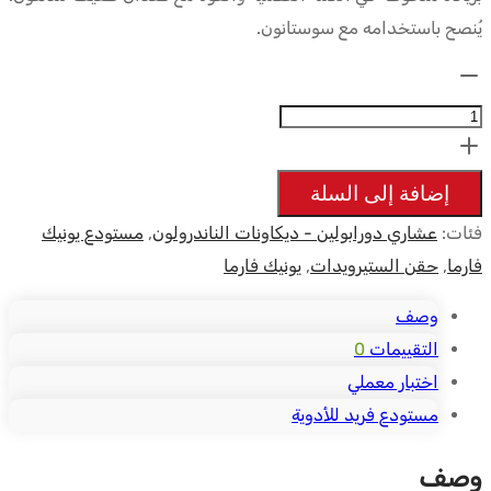
يُنصح باستخدامه مع سوستانون.
الكمية:
Deca
200mg/ml
-
إضافة إلى السلة
UNIQUE-
فئات:
عشاري دورابولين - ديكاونات الناندرولون
,
مستودع يونيك
PHARMA
فارما
,
حقن الستيرويدات
,
يونيك فارما
وصف
التقييمات
0
اختبار معملي
مستودع فريد للأدوية
وصف