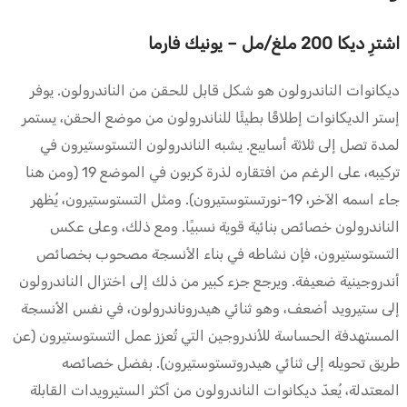
اشترِ ديكا 200 ملغ/مل – يونيك فارما
ديكانوات الناندرولون هو شكل قابل للحقن من الناندرولون. يوفر
إستر الديكانوات إطلاقًا بطيئًا للناندرولون من موضع الحقن، يستمر
لمدة تصل إلى ثلاثة أسابيع. يشبه الناندرولون التستوستيرون في
تركيبه، على الرغم من افتقاره لذرة كربون في الموضع 19 (ومن هنا
جاء اسمه الآخر، 19-نورتستوستيرون). ومثل التستوستيرون، يُظهر
الناندرولون خصائص بنائية قوية نسبيًا. ومع ذلك، وعلى عكس
التستوستيرون، فإن نشاطه في بناء الأنسجة مصحوب بخصائص
أندروجينية ضعيفة. ويرجع جزء كبير من ذلك إلى اختزال الناندرولون
إلى ستيرويد أضعف، وهو ثنائي هيدروناندرولون، في نفس الأنسجة
المستهدفة الحساسة للأندروجين التي تُعزز عمل التستوستيرون (عن
طريق تحويله إلى ثنائي هيدروتستوستيرون). بفضل خصائصه
المعتدلة، يُعدّ ديكانوات الناندرولون من أكثر الستيرويدات القابلة