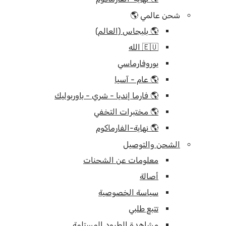
شحن عالمي 🌎
🌎 بليجاس (العالم)
🇪🇺 الله
يوروفارماسي
🌎 عام - آسيا
🌎 فارما إنديا - شري - باوربوليك
🌎 مختبرات التخفي
🌎 نهاية-الفارماكوم
الشحن والتوصيل
معلومات عن الشحنات
أصالة
سياسة الخصوصية
تتبع طلبي
مشاهدة الطرود المستلمة