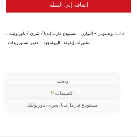
إضافة إلى السلة
فئات:
بولدينوني - التوازن
,
مستودع فارما إنديا / شري / باوربوليك
,
مختبرات إيفولف البيولوجية
,
حقن الستيرويدات
وصف
0
التقييمات
مستودع فارما إنديا-شري-باوربوليك