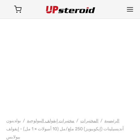
فارما/شري/باوربوليك
الرئيسية
/
المختبرات
/
مختبرات إيفولف البيولوجية
/
بولدينون
أنديسيلينات (إيكويبويز) 250 ملغ/مل (10 أمبولات × 1 مل) - إيفولف
بيولابس