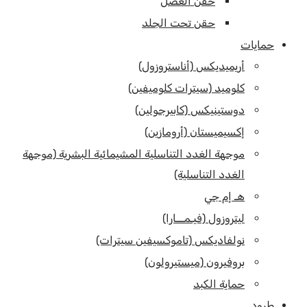
حقن العضل
حقن تحت الجلد
حمايات
أريميديكس (أناستروزول)
كلوميد (سيترات كلوميفين)
دوستينيكس (كابيرجولين)
إكسيميستان (أرومازين)
موجهة الغدد التناسلية المشيمائية البشرية (موجهة
الغدد التناسلية)
هـ إم جي
ليتروزول (فيـمـــارا)
نولفاديكس (تاموكسيفين سيترات)
بروفيرون (ميستيرولون)
حماية الكبد
طرود