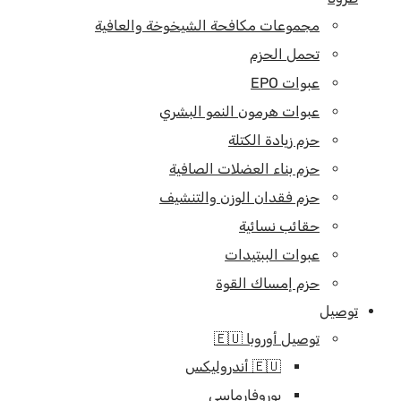
مجموعات مكافحة الشيخوخة والعافية
تحمل الحزم
عبوات EPO
عبوات هرمون النمو البشري
حزم زيادة الكتلة
حزم بناء العضلات الصافية
حزم فقدان الوزن والتنشيف
حقائب نسائية
عبوات الببتيدات
حزم إمساك القوة
توصيل
توصيل أوروبا 🇪🇺
🇪🇺 أندروليكس
يوروفارماسي