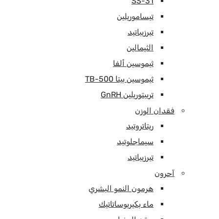
SS-31
تيساموريلين
تيرزيباتيد
الثيمالين
ثيموسين ألفا
ثيموسين بيتا TB-500
تريبتوريلين GnRH
فقدان الوزن
ريتاتروتيد
سيماجلوتيد
تيرزيباتيد
آحرون
هرمون النمو البشري
ماء بكيريوساتاتيك