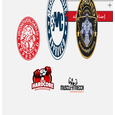
$50.67.
Propionate
$58.73.
-
إضافة إلى السلة
100mg/ml
10ml
-
Euro
Pharmacies