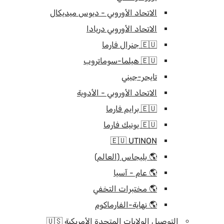
الاتحاد الأوروبي - ديوس ميديكال
الاتحاد الأوروبي دريادا
🇪🇺 جنرال فارما
🇪🇺 هيلما-سوماتروب
تايجر-جيني
الاتحاد الأوروبي - الأدوية
🇪🇺 برايم فارما
🇪🇺 يونيك فارما
🇪🇺 UTINON
🌎 بليجاس (العالم)
🌎 عام - آسيا
🌎 مختبرات التخفي
🌎 نهاية-الفارماكوم
التوصيل الولايات المتحدة الأمريكية 🇺🇸