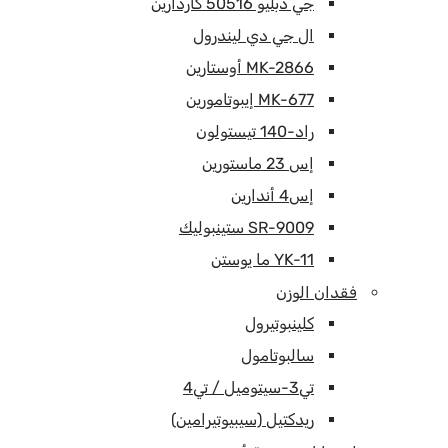
جي دبليو 50516 كاردارين
ال جي دي ليندرول
MK-2866 أوستارين
MK-677 إيبوتامورين
راد-140 تيستولون
إس 23 ماستورين
إس4 أندارين
SR-9009 ستينبوليك
YK-11 ما يوستن
فقدان الوزن
كلينبوتيرول
سالبوتامول
تي3-سيتوميل / تي4
ريدكتيل (سيبيوتيرامين)