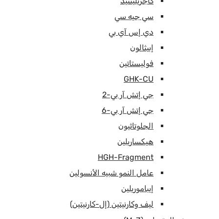
كاجريلينتيد
سي جيه سي
دي إس آي بي
إبيثالون
فوليستاتين
GHK-CU
جي إتش آر بي-2
جي إتش آر بي-6
الجلوتاثيون
هيكساريلين
HGH-Fragment
عامل النمو شبيه الأنسولين
إيباموريلين
ليف وكارنيتين (إل-كارنيتين)