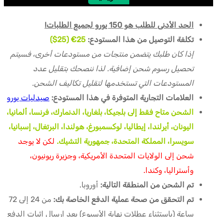
الحد الأدنى للطلب هو 150 يورو لجميع الطلبات!
تكلفة التوصيل من هذا المستودع:
25€ (25$)
إذا كان طلبك يتضمن منتجات من مستودعات أخرى، فسيتم
تحصيل رسوم شحن إضافية. لذا ننصحك بتقليل عدد
المستودعات التي تستخدمها لتقليل تكاليف الشحن.
العلامات التجارية المتوفرة في هذا المستودع:
صيدليات يورو
الشحن متاح فقط إلى بلجيكا، بلغاريا، الدنمارك، فرنسا، ألمانيا،
اليونان، أيرلندا، إيطاليا، لوكسمبورغ، هولندا، البرتغال، إسبانيا،
سويسرا، المملكة المتحدة، جمهورية التشيك.
لكن لا يوجد
شحن إلى الولايات المتحدة الأمريكية، وجزيرة ريونيون،
وأستراليا، وكندا.
تم الشحن من المنطقة التالية:
أوروبا.
تم التحقق من صحة عملية الدفع الخاصة بك:
من 24 إلى 72
ساعة (باستثناء عطلات نهاية الأسبوع) بعد إرسال إثبات الدفع