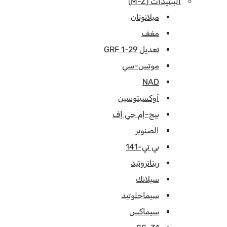
الببتيدات (M-Z)
ميلانوتان
مغف
تعديل GRF 1-29
موتس-سي
NAD
أوكسيتوسين
بيج-إم جي إف
الصنوبر
بي تي-141
ريتاتروتيد
سيلانك
سيماجلوتيد
سيماكس