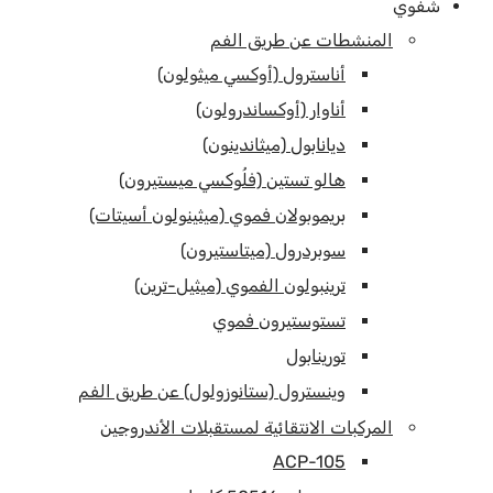
شفوي
المنشطات عن طريق الفم
أناسترول (أوكسي ميثولون)
أناوار (أوكساندرولون)
ديانابول (ميثاندينون)
هالو تستين (فلُوكسي ميستيرون)
بريموبولان فموي (ميثينولون أسيتات)
سوبردرول (ميتاستيرون)
ترينبولون الفموي (ميثيل-ترين)
تستوستيرون فموي
تورينابول
وينسترول (ستانوزولول) عن طريق الفم
المركبات الانتقائية لمستقبلات الأندروجين
ACP-105