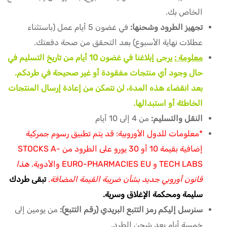
الخاص بك.
تجهيز الطرود وشحنها:
في غضون 5 أيام عمل (باستثناء
عطلات نهاية الأسبوع) بعد التحقق من صحة دفعتك.
معلومة :
يرجى إبلاغنا في غضون 10 أيام من تاريخ التسليم في
حال وجود أي منتجات مفقودة أو غير صحيحة في طردكم.
بعد انقضاء هذه المدة، لن نتمكن من إعادة إرسال المنتجات
الخاطئة أو استبدالها.
النقل والتسليم:
من 4 إلى 10 أيام
*معلومات للدول الأوروبية: قد يتم تطبيق رسوم جمركية
إضافية بقيمة 10 أو 30 يورو على الطرود من STOCKS A-
TECH LABS و EURO-PHARMACIES EU والأدوية.
هذا
قانون أوروبي جديد بشأن ضريبة القيمة المضافة.
تبقى طردك
سليمة ومحكمة الإغلاق وسرية.
سنرسل إليكم رمز التتبع البريدي (رقم التتبع):
من يومين إلى
خمسة أيام بعد شحن الطرد.