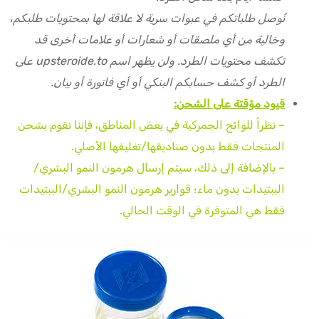
نُوصل طلباتكم في عبوات سرية لا علاقة لها بمحتويات طلبكم،
وخالية من أي ملصقات أو شعارات أو علامات أخرى قد
تكشف محتويات الطرد. ولن يظهر اسم upsteroide.to على
الطرد أو كشف حسابكم البنكي أو أي فاتورة أو بيان.
قيود مؤقتة على الشحن:
– نظراً للوائح الجمركية في بعض المناطق، فإننا نقوم بشحن
المنتجات فقط بدون صناديقها/تغليفها الأصلي.
– بالإضافة إلى ذلك، سيتم إرسال هرمون النمو البشري/
الببتيدات بدون ماء؛ قوارير هرمون النمو البشري/الببتيدات
فقط هي المتوفرة في الوقت الحالي.