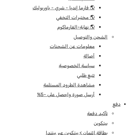
🌎 فارما إنديا - شري - باوربوليك
🌎 مختبرات التخفي
🌎 نهاية-الفارماكوم
الشحن والتوصيل
معلومات عن الشحنات
أصالة
سياسة الخصوصية
تتبع طلبي
مشاهدة الطرود المستلمة
أرسل صورة واحصل على -5%
دفع
تأكيد دفعة
بيتكوين
بطاقة ائتمان > بيتكوين عبر بيتندا