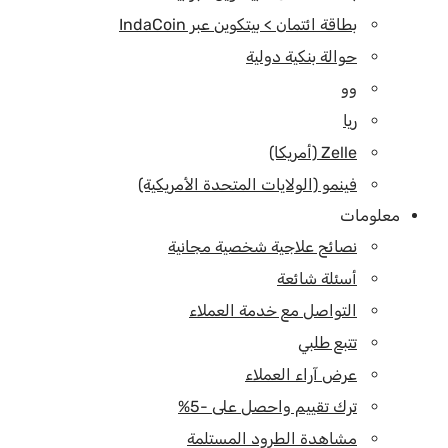
بطاقة ائتمان > بيتكوين عبر IndaCoin
حوالة بنكية دولية
وو
ريا
Zelle (أمريكا)
فينمو (الولايات المتحدة الأمريكية)
معلومات
نصائح علاجية شخصية مجانية
أسئلة شائعة
التواصل مع خدمة العملاء
تتبع طلبي
عرض آراء العملاء
ترك تقييم واحصل على -5%
مشاهدة الطرود المستلمة