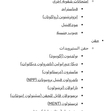
امتحانات شفوية أخرى
فيناسترايد
إيزوتريتينوين (رواكوتان)
مودافينيل
حبوب جنسية
حقن
حقن الستيرويدات
بولدنيون (إكويبوذ)
ديكا-دورابولين (ناندرولون ديكانوات)
ماسترون (درستانولون)
ناندرولون فينيل بروبيونات (NPP)
بارابولان (ترينبولون)
بريموبولان قابل للحقن (ميثينولون إينونثات)
تريستولون (MENT)