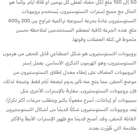
50 إلى 100 ملغ لكل حقنة، تُعطى كل يومين أو ثلاثة أيام. وكما هو
الحال مع جميع إسترات التستوستيرون، يُستخدم بروبيونات
التستوستيرون عادةً بجرعة أسبوعية تراكمية تتراوح بين 200 و400
ملغ. هذه الجرعة كافية لمعظم المستخدمين لملاحظة تحسن
ملحوظ في كتلة العضلات وقوتها.
بروبيونات التستوستيرون هو شكل اصطناعي قابل للحقن من هرمون
التستوستيرون، وهو الهرمون الذكري الأساسي. يعمل إستر
البروبيونات المضاف على إبطاء معدل إطلاق التستوستيرون من
موضع الحقن، مما ينتج عنه تأثير يدوم لبضعة أيام فقط. ونتيجة لذلك،
فإن بروبيونات التستوستيرون، مقارنةً بالإسترات الأخرى مثل
سيبيونات أو إينانثات، أسرع مفعولًا بكثير ويتطلب جرعات أكثر تكرارًا.
يُعد بروبيونات التستوستيرون شكلًا قديمًا من أشكال التستوستيرون
القابلة للحقن، وقد أصبح قديمًا مع ظهور الإسترات الأبطأ والأكثر
ملاءمة التي طُوّرت بعده.