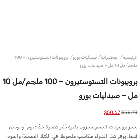
دبليو إتش يورو فارما
الرئيسية
/
المختبرات
/
صيدليات يورو
/
بروبيونات التستوستيرون – 100
ملجم/مل 10 مل – صيدليات يورو
بروبيونات التستوستيرون – 100 ملجم/مل 10
مل – صيدليات يورو
السعر
السعر
$
50.67
$
58.73
الأصلي
الحالي
يتميز بروبيونات التستوستيرون بفترة تأثير قصيرة جدًا: يوم أو يومين
كان:
هو:
فقط. يوفر هذا الدواء مكاسب ملحوظة في الكتلة العضلية والقوة،