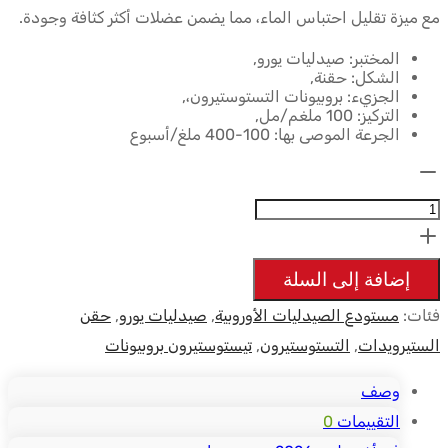
$50.67.
$58.73.
مع ميزة تقليل احتباس الماء، مما يضمن عضلات أكثر كثافة وجودة.
المختبر: صيدليات يورو,
الشكل: حقنة,
الجزيء: بروبيونات التستوستيرون،,
التركيز: 100 ملغم/مل,
الجرعة الموصى بها: 100-400 ملغ/أسبوع
الكمية:
Testosterone
Propionate
-
إضافة إلى السلة
100mg/ml
فئات:
مستودع الصيدليات الأوروبية
,
صيدليات يورو
,
حقن
10ml
الستيرويدات
,
التستوستيرون
,
تيستوستيرون بروبيونات
-
Euro
وصف
Pharmacies
التقييمات
0