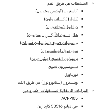
المنشطات عن طريق الفم
أناسترول (أوكسي ميثولون)
أناوار (أوكساندرولون)
ديانابول (ميثاندينون)
هالو تستين (فلُوكسي ميستيرون)
بريموبولان فموي (ميثينولون أسيتات)
سوبردرول (ميتاستيرون)
ترينبولون الفموي (ميثيل-ترين)
تستوستيرون فموي
تورينابول
وينسترول (ستانوزولول) عن طريق الفم
المركبات الانتقائية لمستقبلات الأندروجين
ACP-105
جي دبليو 50516 كاردارين