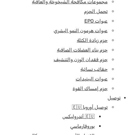
مجموعات مكافحة الشيخوخة والعافية
تحمل الحزم
عبوات EPO
عبوات هرمون النمو البشري
حزم زيادة الكتلة
حزم بناء العضلات الصافية
حزم فقدان الوزن والتنشيف
حقائب نسائية
عبوات الببتيدات
حزم إمساك القوة
توصيل
توصيل أوروبا 🇪🇺
🇪🇺 أندروليكس
يوروفارماسي