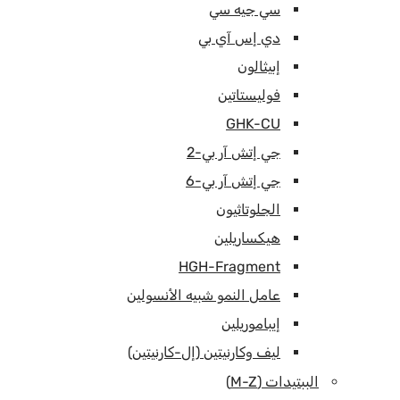
سي جيه سي
دي إس آي بي
إبيثالون
فوليستاتين
GHK-CU
جي إتش آر بي-2
جي إتش آر بي-6
الجلوتاثيون
هيكساريلين
HGH-Fragment
عامل النمو شبيه الأنسولين
إيباموريلين
ليف وكارنيتين (إل-كارنيتين)
الببتيدات (M-Z)