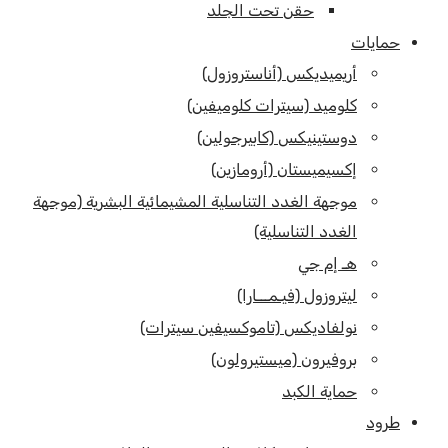
حقن تحت الجلد
حمايات
أريميديكس (أناستروزول)
كلوميد (سيترات كلوميفين)
دوستينيكس (كابيرجولين)
إكسيميستان (أرومازين)
موجهة الغدد التناسلية المشيمائية البشرية (موجهة
الغدد التناسلية)
هـ إم جي
ليتروزول (فيـمـــارا)
نولفاديكس (تاموكسيفين سيترات)
بروفيرون (ميستيرولون)
حماية الكبد
طرود