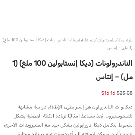
فارما/شري/باوربوليك
الرئيسية
/
المختبرات
/
صيدلية آسيا
/
الناندرولونات (ديكا إنستابولين 100 ملغ)
(1 مل) – إنتاس
الناندرولونات (ديكا إنستابولين 100 ملغ) (1
مل) – إنتاس
السعر
السعر
$
16.16
$
23.08
الأصلي
الحالي
ديكانوات الناندرولون هو إستر بطيء الإطلاق ذو بنية مشابهة
كان:
هو:
للتستوستيرون. يُعدّ مساعدًا مثاليًا لزيادة الكتلة العضلية بشكل
$16.16.
$23.08.
ملحوظ. يتكامل ديكا-دورابولين بشكل جيد مع الستيرويدات الأخرى
لتعزيز تأثيره، ويمكن إضافته إلى أي دورة تنشيف بنتائج ممتازة.