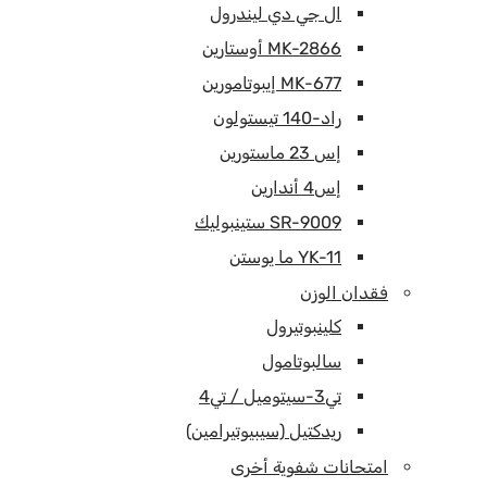
ال جي دي ليندرول
MK-2866 أوستارين
MK-677 إيبوتامورين
راد-140 تيستولون
إس 23 ماستورين
إس4 أندارين
SR-9009 ستينبوليك
YK-11 ما يوستن
فقدان الوزن
كلينبوتيرول
سالبوتامول
تي3-سيتوميل / تي4
ريدكتيل (سيبيوتيرامين)
امتحانات شفوية أخرى