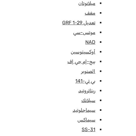
ميلانوتان
مغف
تعديل GRF 1-29
موتس-سي
NAD
أوكسيتوسين
بيج-إم جي إف
الصنوبر
بي تي-141
ريتاتروتيد
سيلانك
سيماجلوتيد
سيماكس
SS-31