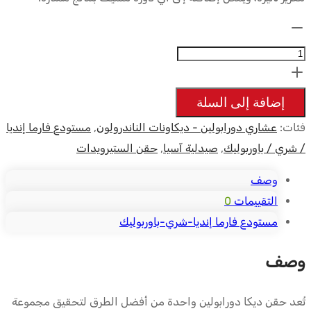
الكمية:
Nandrolones
(Deca
instabolin
إضافة إلى السلة
100mg)
فئات:
عشاري دورابولين - ديكاونات الناندرولون
,
مستودع فارما إنديا
(1
/ شري / باوربوليك
,
صيدلية آسيا
,
حقن الستيرويدات
ml)
-
وصف
Intas
التقييمات
0
مستودع فارما إنديا-شري-باوربوليك
وصف
تُعد حقن ديكا دورابولين واحدة من أفضل الطرق لتحقيق مجموعة