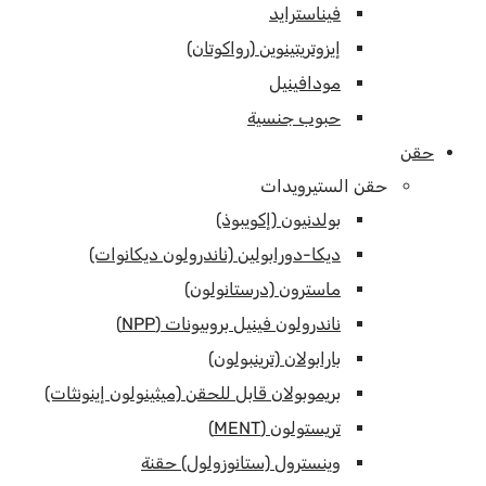
فيناسترايد
إيزوتريتينوين (رواكوتان)
مودافينيل
حبوب جنسية
حقن
حقن الستيرويدات
بولدنيون (إكويبوذ)
ديكا-دورابولين (ناندرولون ديكانوات)
ماسترون (درستانولون)
ناندرولون فينيل بروبيونات (NPP)
بارابولان (ترينبولون)
بريموبولان قابل للحقن (ميثينولون إينونثات)
تريستولون (MENT)
وينسترول (ستانوزولول) حقنة