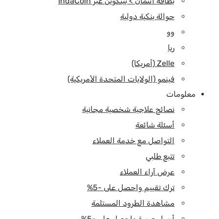
بطاقة ائتمان > بيتكوين عبر IndaCoin
حوالة بنكية دولية
وو
ريا
Zelle (أمريكا)
فينمو (الولايات المتحدة الأمريكية)
معلومات
نصائح علاجية شخصية مجانية
أسئلة شائعة
التواصل مع خدمة العملاء
تتبع طلبي
عرض آراء العملاء
ترك تقييم واحصل على -5%
مشاهدة الطرود المستلمة
أرسل صورة واحصل على -5%