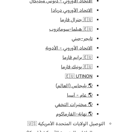
الاتحاد الأوروبي - ديوس ميديكال
الاتحاد الأوروبي دريادا
🇪🇺 جنرال فارما
🇪🇺 هيلما-سوماتروب
تايجر-جيني
الاتحاد الأوروبي - الأدوية
🇪🇺 برايم فارما
🇪🇺 يونيك فارما
🇪🇺 UTINON
🌎 بليجاس (العالم)
🌎 عام - آسيا
🌎 مختبرات التخفي
🌎 نهاية-الفارماكوم
التوصيل الولايات المتحدة الأمريكية 🇺🇸