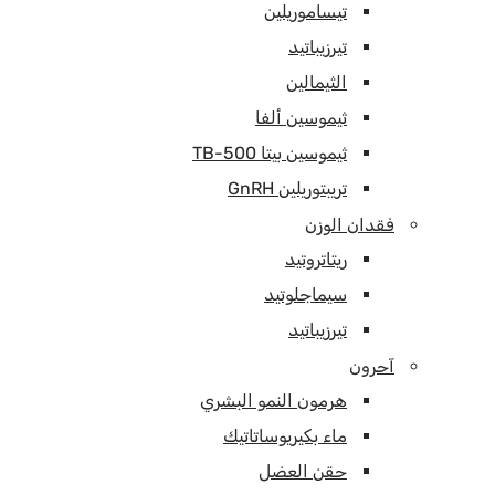
تيساموريلين
تيرزيباتيد
الثيمالين
ثيموسين ألفا
ثيموسين بيتا TB-500
تريبتوريلين GnRH
فقدان الوزن
ريتاتروتيد
سيماجلوتيد
تيرزيباتيد
آحرون
هرمون النمو البشري
ماء بكيريوساتاتيك
حقن العضل