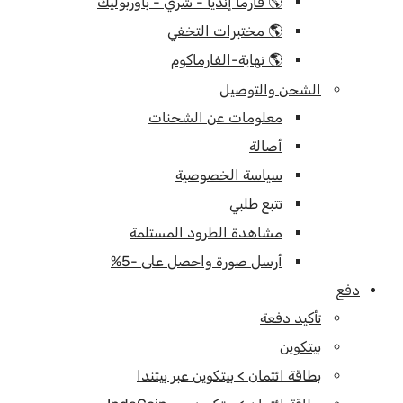
🌎 فارما إنديا - شري - باوربوليك
🌎 مختبرات التخفي
🌎 نهاية-الفارماكوم
الشحن والتوصيل
معلومات عن الشحنات
أصالة
سياسة الخصوصية
تتبع طلبي
مشاهدة الطرود المستلمة
أرسل صورة واحصل على -5%
دفع
تأكيد دفعة
بيتكوين
بطاقة ائتمان > بيتكوين عبر بيتندا