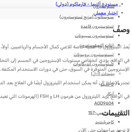
مستودع ألتيما - فارماكوم (دولي)
تستوستيرون
اختبار معملي
سـوستانون (مزيج تستوستيرون)
تستوستيرون قاعدة
وصف
تستوستيرون سيبيونات
إنثات التستوستيرون
يُعدّ الليتروزول ذا أهمية خاصة للاعبي كمال الأجسام والرياضيين. أولاً، ثبت
تيستوستيرون بروبيونات
في الواقع، يؤدي انخفاض مستويات الإستروجين في الجسم إلى التخلص 
تستوستيرون أنديكانوات
الإستروجين المتوفرة في السوق، حتى في دورات الاستخدام المكثفة. 
ببتيدات (أ-ل)
تجدر الإشارة إلى أنه يمكن استخدام الليتروزول أيضًا في العلاج بعد الدورة (PCT) لإعادة 
5-أمينو
آيكار
في الواقع، يزيد الليتروزول من هرمون LH و FSH (الهرمونات التي تعيد إنتاج هرمون التستوستيرون في الخصيتين).
AOD9604
التقييمات
بي بي سي-157
كاجريلينتيد
لا توجد مراجعات حتى الآن.
سي جيه سي