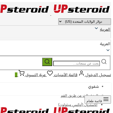
العربية
العربية
ابحث
بحث
عن:
تسجيل الدخول
قائمة الأمنيات
عربة التسوق
0
شفوي
المنشطات عن طريق الفم
قائمة طعام
أناسترول (أوكسي ميثولون)
أناوار (أوكساندرولون)