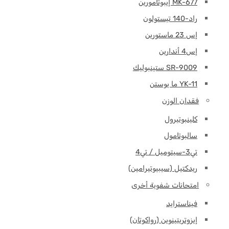
MK-677 إيبوتامورين
راد-140 تيستولون
إس 23 ماستورين
إس4 أندارين
SR-9009 ستينبوليك
YK-11 ما يوستن
فقدان الوزن
كلينبوتيرول
سالبوتامول
تي3-سيتوميل / تي4
ريدكتيل (سيبيوتيرامين)
امتحانات شفوية أخرى
فيناسترايد
إيزوتريتينوين (رواكوتان)