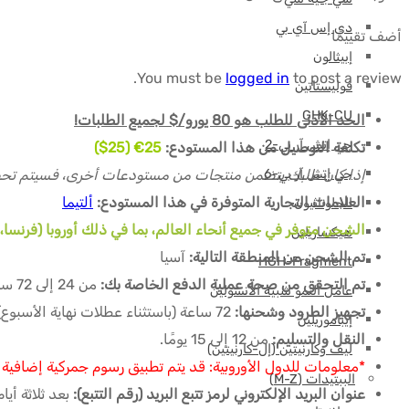
دي إس آي بي
أضف تقييمًا
إبيثالون
You must be
logged in
to post a review.
فوليستاتين
GHK-CU
الحد الأدنى للطلب هو 80 يورو/$ لجميع الطلبات!
جي إتش آر بي-2
تكلفة التوصيل من هذا المستودع:
25€ (25$)
إذا كان طلبك يتضمن منتجات من مستودعات أخرى، فسيتم تحص
جي إتش آر بي-6
العلامات التجارية المتوفرة في هذا المستودع:
ألتيما
الجلوتاثيون
الشحن متوفر في جميع أنحاء العالم، بما في ذلك أوروبا (فرنسا، إسب
هيكساريلين
تم الشحن من المنطقة التالية:
آسيا
HGH-Fragment
تم التحقق من صحة عملية الدفع الخاصة بك:
من 24 إلى 72 ساعة (باستثناء عطلات نهاية الأسبوع) بعد إرسال إثبات الدفع الخاص بك.
عامل النمو شبيه الأنسولين
تجهيز الطرود وشحنها:
72 ساعة (باستثناء عطلات نهاية الأسبوع) بعد التحقق من صحة دفعتك.
إيباموريلين
النقل والتسليم:
من 12 إلى 15 يومًا.
ليف وكارنيتين (إل-كارنيتين)
*معلومات للدول الأوروبية: قد يتم تطبيق رسوم جمركية إضافية بقيمة 10 أو 0
الببتيدات (M-Z)
عنوان البريد الإلكتروني لرمز تتبع البريد (رقم التتبع):
بعد ثلاثة أي