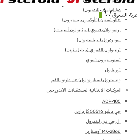
ديانابول (ميثاندينون)
عربة التسوق
0
هالو تستين (فلُوكسي ميستيرون)
بريموبولان فموي (ميثينولون أسيتات)
سوبردرول (ميتاستيرون)
ترينبولون الفموي (ميثيل-ترين)
تستوستيرون فموي
تورينابول
وينسترول (ستانوزولول) عن طريق الفم
المركبات الانتقائية لمستقبلات الأندروجين
ACP-105
جي دبليو 50516 كاردارين
ال جي دي ليندرول
MK-2866 أوستارين