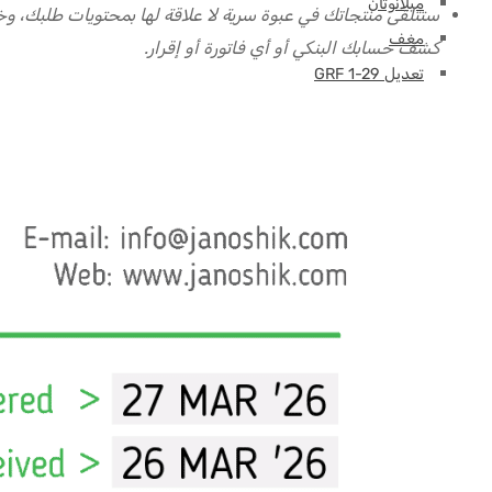
ميلانوتان
مغف
كشف حسابك البنكي أو أي فاتورة أو إقرار.
تعديل GRF 1-29
موتس-سي
NAD
أوكسيتوسين
بيج-إم جي إف
الصنوبر
بي تي-141
ريتاتروتيد
سيلانك
سيماجلوتيد
سيماكس
SS-31