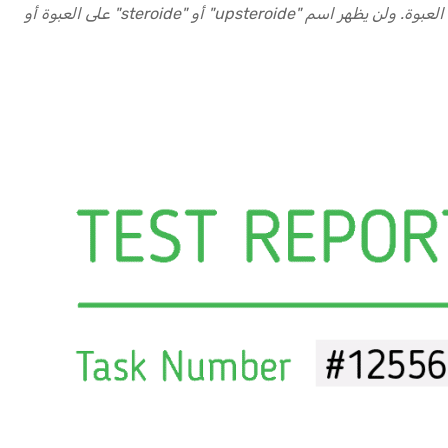
ستتلقى منتجاتك في عبوة سرية لا علاقة لها بمحتويات طلبك، وخالية من أي ملصقات أو شعارات أو علامات أخرى قد تكشف محتويات العبوة. ولن يظهر اسم "upsteroide" أو "steroide" على العبوة أو