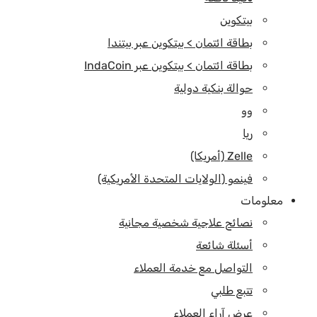
بيتكوين
بطاقة ائتمان > بيتكوين عبر بيتندا
بطاقة ائتمان > بيتكوين عبر IndaCoin
حوالة بنكية دولية
وو
ريا
Zelle (أمريكا)
فينمو (الولايات المتحدة الأمريكية)
معلومات
نصائح علاجية شخصية مجانية
أسئلة شائعة
التواصل مع خدمة العملاء
تتبع طلبي
عرض آراء العملاء