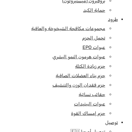
بروفيرون (ميستيرولون)
حماية الكبد
طرود
مجموعات مكافحة الشيخوخة والعافية
تحمل الحزم
عبوات EPO
عبوات هرمون النمو البشري
حزم زيادة الكتلة
حزم بناء العضلات الصافية
حزم فقدان الوزن والتنشيف
حقائب نسائية
عبوات الببتيدات
حزم إمساك القوة
توصيل
توصيل أوروبا 🇪🇺