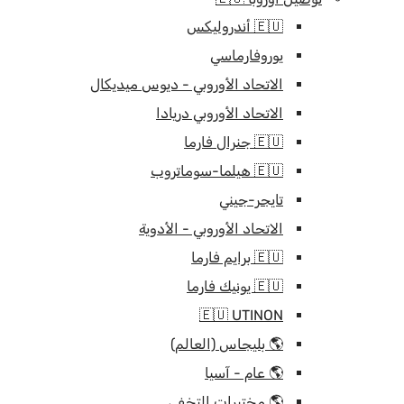
🇪🇺 أندروليكس
يوروفارماسي
الاتحاد الأوروبي - ديوس ميديكال
الاتحاد الأوروبي دريادا
🇪🇺 جنرال فارما
🇪🇺 هيلما-سوماتروب
تايجر-جيني
الاتحاد الأوروبي - الأدوية
🇪🇺 برايم فارما
🇪🇺 يونيك فارما
🇪🇺 UTINON
🌎 بليجاس (العالم)
🌎 عام - آسيا
🌎 مختبرات التخفي