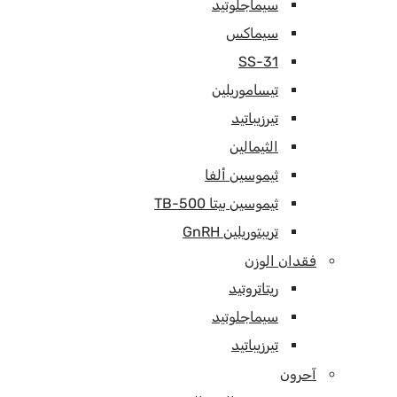
سيماجلوتيد
سيماكس
SS-31
تيساموريلين
تيرزيباتيد
الثيمالين
ثيموسين ألفا
ثيموسين بيتا TB-500
تريبتوريلين GnRH
فقدان الوزن
ريتاتروتيد
سيماجلوتيد
تيرزيباتيد
آحرون