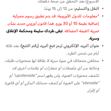
الأسبوع) بعد التحقق من صحة دفعتك.
النقل والتسليم:
من 12 إلى 15 يومًا.
*معلومات للدول الأوروبية: قد يتم تطبيق رسوم جمركية
إضافية بقيمة 10 أو 30 يورو.
هذا قانون أوروبي جديد بشأن
ضريبة القيمة المضافة.
تبقى طردك سليمة ومحكمة الإغلاق
وسرية.
عنوان البريد الإلكتروني لرمز تتبع البريد (رقم التتبع):
بعد ثلاثة
أيام من شحن الطرد.
ستتلقى منتجاتك في عبوة سرية لا علاقة لها بمحتويات طلبك،
وخالية من أي ملصقات أو شعارات أو علامات أخرى قد
تكشف محتويات العبوة. ولن يظهر اسم "upsteroide" أو
"steroide" على العبوة أو كشف حسابك البنكي أو أي فاتورة
أو إقرار.