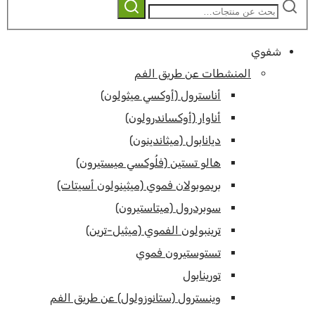
ابحث
بحث
عن:
شفوي
المنشطات عن طريق الفم
أناسترول (أوكسي ميثولون)
أناوار (أوكساندرولون)
ديانابول (ميثاندينون)
هالو تستين (فلُوكسي ميستيرون)
بريموبولان فموي (ميثينولون أسيتات)
سوبردرول (ميتاستيرون)
ترينبولون الفموي (ميثيل-ترين)
تستوستيرون فموي
تورينابول
وينسترول (ستانوزولول) عن طريق الفم