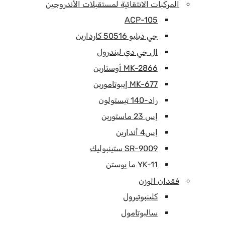
المركبات الانتقائية لمستقبلات الأندروجين
ACP-105
جي دبليو 50516 كاردارين
ال جي دي ليندرول
MK-2866 أوستارين
MK-677 إيبوتامورين
راد-140 تيستولون
إس 23 ماستورين
إس4 أندارين
SR-9009 ستينبوليك
YK-11 ما يوستن
فقدان الوزن
كلينبوتيرول
سالبوتامول