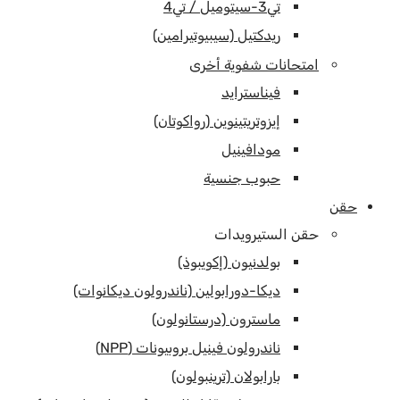
تي3-سيتوميل / تي4
ريدكتيل (سيبيوتيرامين)
امتحانات شفوية أخرى
فيناسترايد
إيزوتريتينوين (رواكوتان)
مودافينيل
حبوب جنسية
حقن
حقن الستيرويدات
بولدنيون (إكويبوذ)
ديكا-دورابولين (ناندرولون ديكانوات)
ماسترون (درستانولون)
ناندرولون فينيل بروبيونات (NPP)
بارابولان (ترينبولون)