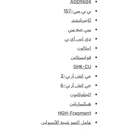
AOD9604
بي بي سي-157
كاجريلينتيد
سي جيه سي
دي إس آي بي
إبيثالون
فوليستاتين
GHK-CU
جي إتش آر بي-2
جي إتش آر بي-6
الجلوتاثيون
هيكساريلين
HGH-Fragment
عامل النمو شبيه الأنسولين