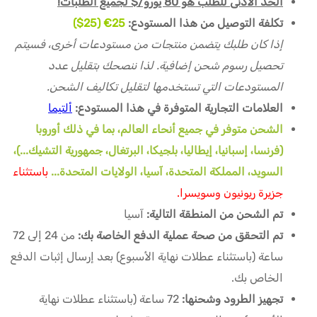
الحد الأدنى للطلب هو 80 يورو/$ لجميع الطلبات!
تكلفة التوصيل من هذا المستودع:
25€ (25$)
إذا كان طلبك يتضمن منتجات من مستودعات أخرى، فسيتم
تحصيل رسوم شحن إضافية. لذا ننصحك بتقليل عدد
المستودعات التي تستخدمها لتقليل تكاليف الشحن.
العلامات التجارية المتوفرة في هذا المستودع:
ألتيما
الشحن متوفر في جميع أنحاء العالم، بما في ذلك أوروبا
(فرنسا، إسبانيا، إيطاليا، بلجيكا، البرتغال، جمهورية التشيك...)،
السويد، المملكة المتحدة، آسيا، الولايات المتحدة...
باستثناء
جزيرة ريونيون وسويسرا.
تم الشحن من المنطقة التالية:
آسيا
تم التحقق من صحة عملية الدفع الخاصة بك:
من 24 إلى 72
ساعة (باستثناء عطلات نهاية الأسبوع) بعد إرسال إثبات الدفع
الخاص بك.
تجهيز الطرود وشحنها:
72 ساعة (باستثناء عطلات نهاية