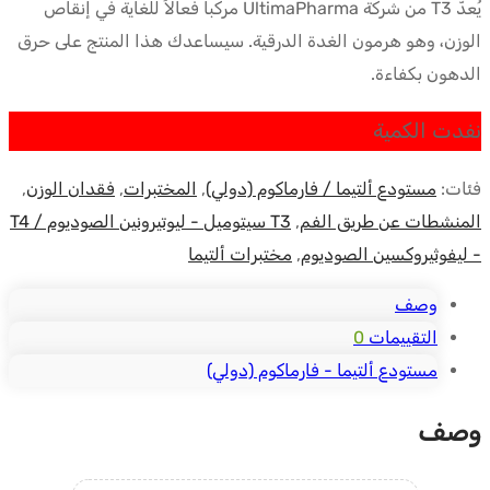
يُعدّ T3 من شركة UltimaPharma مركباً فعالاً للغاية في إنقاص
كان:
هو:
الوزن، وهو هرمون الغدة الدرقية. سيساعدك هذا المنتج على حرق
$33.51.
$42.75.
الدهون بكفاءة.
نفدت الكمية
فئات:
مستودع ألتيما / فارماكوم (دولي)
,
المختبرات
,
فقدان الوزن
,
المنشطات عن طريق الفم
,
T3 سيتوميل - ليوتيرونين الصوديوم / T4
- ليفوثيروكسين الصوديوم
,
مختبرات ألتيما
وصف
التقييمات
0
مستودع ألتيما - فارماكوم (دولي)
وصف