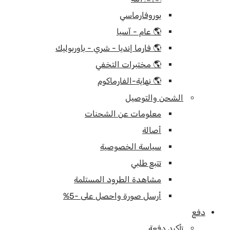
يوروفارماسي
🌎 عام - آسيا
🌎 فارما إنديا - شري - باوربوليك
🌎 مختبرات التخفي
🌎 نهاية-الفارماكوم
الشحن والتوصيل
معلومات عن الشحنات
أصالة
سياسة الخصوصية
تتبع طلبي
مشاهدة الطرود المستلمة
أرسل صورة واحصل على -5%
دفع
تأكيد دفعة