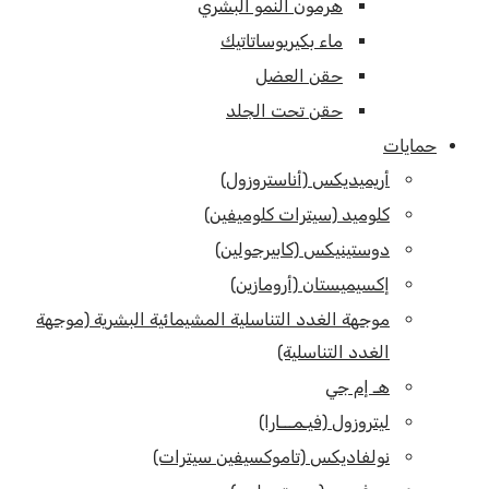
هرمون النمو البشري
ماء بكيريوساتاتيك
حقن العضل
حقن تحت الجلد
حمايات
أريميديكس (أناستروزول)
كلوميد (سيترات كلوميفين)
دوستينيكس (كابيرجولين)
إكسيميستان (أرومازين)
موجهة الغدد التناسلية المشيمائية البشرية (موجهة
الغدد التناسلية)
هـ إم جي
ليتروزول (فيـمـــارا)
نولفاديكس (تاموكسيفين سيترات)