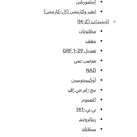
إيباموريلين
ليف وكارنيتين (إل-كارنيتين)
الببتيدات (M-Z)
ميلانوتان
مغف
تعديل GRF 1-29
موتس-سي
NAD
أوكسيتوسين
بيج-إم جي إف
الصنوبر
بي تي-141
ريتاتروتيد
سيلانك