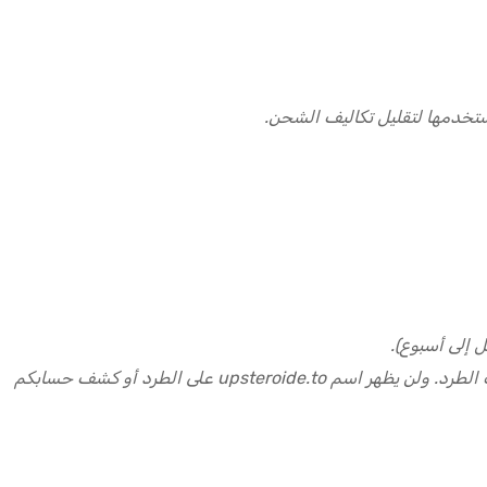
تخدمها لتقليل تكاليف الشحن.
 إلى أسبوع).
نُوصل طلباتكم في عبوات سرية لا علاقة لها بمحتويات طلبكم، وخالية من أي ملصقات أو شعارات أو علامات أخرى قد تكشف محتويات الطرد. ولن يظهر اسم upsteroide.to على الطرد أو كشف حسابكم