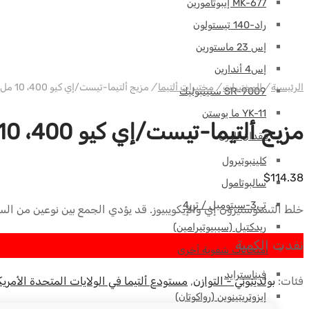
MK-677 إيبوتامورين
راد-140 تيستولون
إس 23 ماستورين
إس4 أندارين
الرئيسية
/
المختبرات
/
مختبرات ألتيما
/
مزيج ألتيما-تيست/إي كيو 400، 10 مل - ألتيما فارما الولايات المتحدة الأمريكية
SR-9009 ستينبوليك
YK-11 ما يوستن
مزيج ألتيما-تيست/إي كيو 400، 10 مل - ألتيما فارما الولايات المتحدة الأمريكية
فقدان الوزن
كلينبوتيرول
$
114.38
سالبوتامول
تي3-سيتوميل / تي4
خلط التستوستيرون إي والإيكويبيوز. قد يؤدي الجمع بين نوعين من الستير
ريدكتيل (سيبيوتيرامين)
نفدت الكمية
امتحانات شفوية أخرى
فيناسترايد
فئات:
بولدينوني - التوازن
,
مستودع ألتيما في الولايات المتحدة الأمريك
إيزوتريتينوين (رواكوتان)