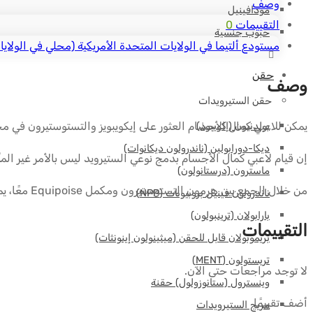
وصف
مودافينيل
التقييمات
0
حبوب جنسية
مستودع ألتيما في الولايات المتحدة الأمريكية (محلي في الولايا
حقن
وصف
حقن الستيرويدات
يمكن للاعبي كمال الأجسام العثور على إيكويبويز والتستوستيرون في 
بولدنيون (إكويبوذ)
ديكا-دورابولين (ناندرولون ديكانوات)
إن قيام لاعبي كمال الأجسام بدمج نوعي الستيرويد ليس بالأمر غير المأل
ماسترون (درستانولون)
من خلال الجمع بين هرمون التستوستيرون ومكمل Equipoise معًا، يميل لاعبو كمال الأجسام غالبًا إلى تضمين مثبط الأروماتاز في نظامهم الغذائي للمساعدة في تقليل الآثار الجانبية المحتملة للإستروجين.
ناندرولون فينيل بروبيونات (NPP)
بارابولان (ترينبولون)
التقييمات
بريموبولان قابل للحقن (ميثينولون إينونثات)
تريستولون (MENT)
لا توجد مراجعات حتى الآن.
وينسترول (ستانوزولول) حقنة
أضف تقييمًا
مزيج الستيرويدات