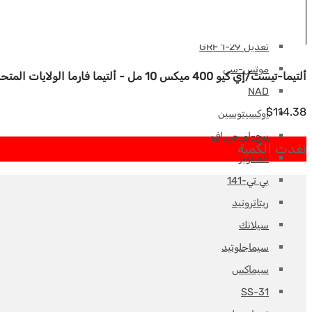
ميلانوتان
مغف
تعديل GRF 1-29
موتس-سي
ألتيما-تيست/إي كيو 400 ميكس 10 مل - ألتيما فارما الولايات المتحدة الأمريكية
NAD
$
114.38
أوكسيتوسين
بيج-إم جي إف
نفدت الكمية
الصنوبر
بي تي-141
ريتاتروتيد
سيلانك
سيماجلوتيد
سيماكس
SS-31