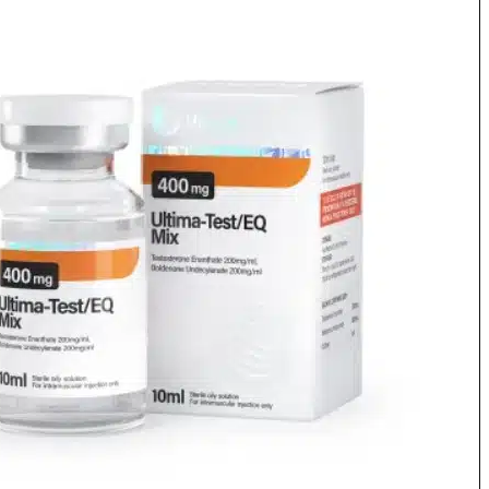
دي إس آي بي
إبيثالون
فوليستاتين
GHK-CU
جي إتش آر بي-2
جي إتش آر بي-6
الجلوتاثيون
هيكساريلين
HGH-Fragment
عامل النمو شبيه الأنسولين
إيباموريلين
ليف وكارنيتين (إل-كارنيتين)
الببتيدات (M-Z)