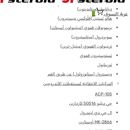
ديانابول (ميثاندينون)
عربة التسوق
0
هالو تستين (فلُوكسي ميستيرون)
بريموبولان فموي (ميثينولون أسيتات)
سوبردرول (ميتاستيرون)
ترينبولون الفموي (ميثيل-ترين)
تستوستيرون فموي
تورينابول
وينسترول (ستانوزولول) عن طريق الفم
المركبات الانتقائية لمستقبلات الأندروجين
ACP-105
جي دبليو 50516 كاردارين
ال جي دي ليندرول
MK-2866 أوستارين