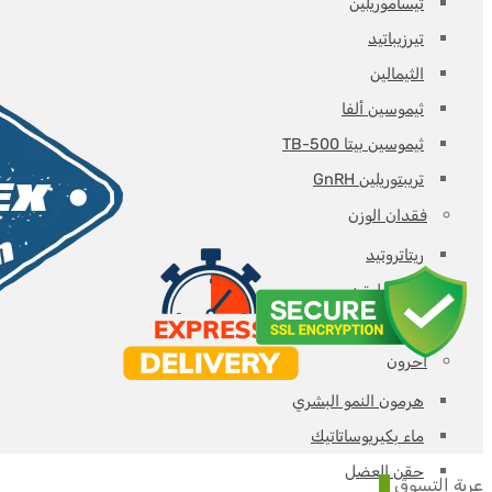
تيساموريلين
تيرزيباتيد
الثيمالين
ثيموسين ألفا
ثيموسين بيتا TB-500
تريبتوريلين GnRH
فقدان الوزن
ريتاتروتيد
سيماجلوتيد
تيرزيباتيد
آحرون
هرمون النمو البشري
ماء بكيريوساتاتيك
حقن العضل
عربة التسوق
0