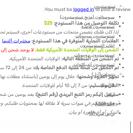
تستوستيرون
You must be
logged in
to post a review.
سـوستانون (مزيج تستوستيرون)
تكلفة التوصيل من هذا المستودع:
25$
تستوستيرون قاعدة
إذا كان طلبك يتضمن منتجات من مستودعات أخرى، فسيتم تحص
تستوستيرون سيبيونات
العلامات التجارية المتوفرة في هذا المستودع:
مختبرات ألتيما
إنثات التستوستيرون
الشحن إلى الولايات المتحدة الأمريكية فقط.
لا يوجد شحن إلى ب
تيستوستيرون بروبيونات
تم الشحن من المنطقة التالية:
الولايات المتحدة الأمريكية.
تستوستيرون أنديكانوات
تم التحقق من صحة عملية الدفع الخاصة بك:
من 24 إلى 72 ساعة (باستثناء عطلات نهاية الأسبوع) بعد إرسال إثبات الدفع الخاص بك.
ببتيدات (أ-ل)
تجهيز الطرود وشحنها:
خلال يوم إلى يومين (باستثناء عطلات نه
5-أمينو
النقل والتسليم:
من 7 إلى 10 أيام للولايات المتحدة.
سنرسل إليكم رمز التتبع البريدي (رقم التتبع):
بعد يومين من شح
آيكار
AOD9604
البنكي أو أي فاتورة أو بيان.
بي بي سي-157
كاجريلينتيد
سي جيه سي