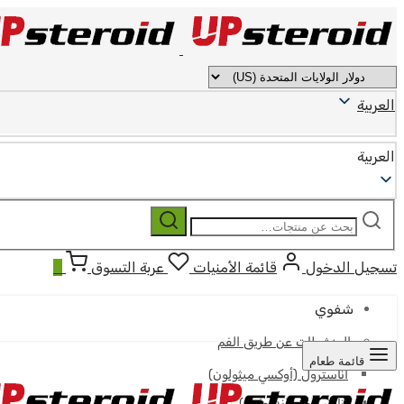
العربية
العربية
ابحث
بحث
عن:
تسجيل الدخول
قائمة الأمنيات
عربة التسوق
0
شفوي
المنشطات عن طريق الفم
قائمة طعام
أناسترول (أوكسي ميثولون)
أناوار (أوكساندرولون)