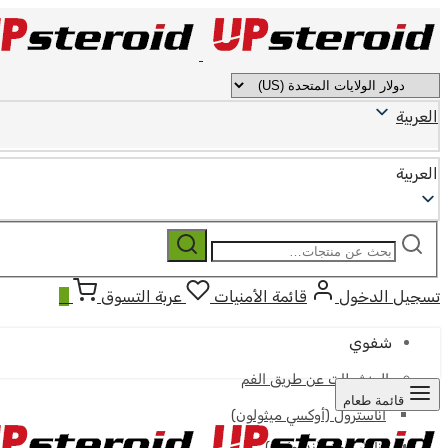
العربية
العربية
ابحث
بحث
عن:
تسجيل الدخول
قائمة الأمنيات
عربة التسوق
0
شفوي
المنشطات عن طريق الفم
قائمة طعام
أناسترول (أوكسي ميثولون)
أناوار (أوكساندرولون)