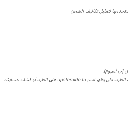
تخدمها لتقليل تكاليف الشحن.
 إلى أسبوع).
نُوصل طلباتكم في عبوات سرية لا علاقة لها بمحتويات طلبكم، وخالية من أي ملصقات أو شعارات أو علامات أخرى قد تكشف محتويات الطرد. ولن يظهر اسم upsteroide.to على الطرد أو كشف حسابكم