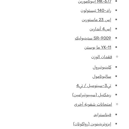
MK-677 إيبوتامورين
راد-140 تيستولون
إس 23 ماستورين
إس4 أندارين
SR-9009 ستينبوليك
YK-11 ما يوستن
فقدان الوزن
كلينبوتيرول
سالبوتامول
تي3-سيتوميل / تي4
ريدكتيل (سيبيوتيرامين)
امتحانات شفوية أخرى
فيناسترايد
إيزوتريتينوين (رواكوتان)