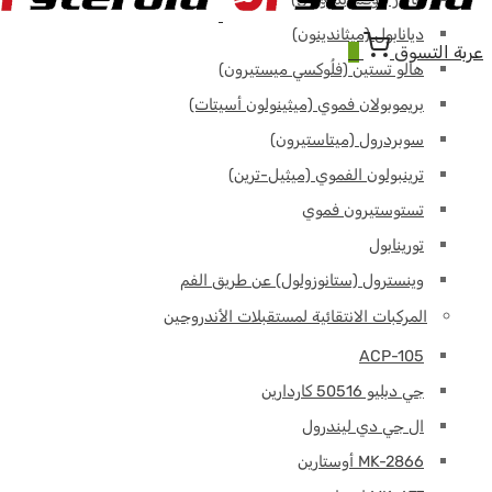
ديانابول (ميثاندينون)
عربة التسوق
0
هالو تستين (فلُوكسي ميستيرون)
بريموبولان فموي (ميثينولون أسيتات)
سوبردرول (ميتاستيرون)
ترينبولون الفموي (ميثيل-ترين)
تستوستيرون فموي
تورينابول
وينسترول (ستانوزولول) عن طريق الفم
المركبات الانتقائية لمستقبلات الأندروجين
ACP-105
جي دبليو 50516 كاردارين
ال جي دي ليندرول
MK-2866 أوستارين