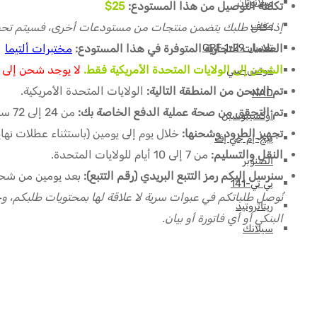
ميلانوتان
تكلفة التوصيل من هذا المستودع:
25$
مغف
إذا كان طلبك يتضمن منتجات من مستودعات أخرى، فسيتم تحص
تعديل GRF 1-29
العلامات التجارية المتوفرة في هذا المستودع:
مختبرات ألتيما
الشحن إلى الولايات المتحدة الأمريكية فقط.
لا يوجد شحن إلى ب
موتس-سي
تم الشحن من المنطقة التالية:
الولايات المتحدة الأمريكية.
NAD
تم التحقق من صحة عملية الدفع الخاصة بك:
من 24 إلى 72 ساعة (باستثناء عطلات نهاية الأسبوع) بعد إرسال إثبات الدفع الخاص بك.
أوكسيتوسين
تجهيز الطرود وشحنها:
خلال يوم إلى يومين (باستثناء عطلات نه
بيج-إم جي إف
النقل والتسليم:
من 7 إلى 10 أيام للولايات المتحدة.
الصنوبر
سنرسل إليكم رمز التتبع البريدي (رقم التتبع):
بعد يومين من شح
بي تي-141
ريتاتروتيد
البنكي أو أي فاتورة أو بيان.
سيلانك
سيماجلوتيد
سيماكس
SS-31