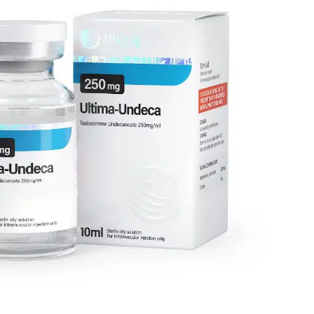
تيساموريلين
تيرزيباتيد
الثيمالين
ثيموسين ألفا
ثيموسين بيتا TB-500
تريبتوريلين GnRH
فقدان الوزن
ريتاتروتيد
سيماجلوتيد
تيرزيباتيد
آحرون
هرمون النمو البشري
ماء بكيريوساتاتيك
حقن العضل