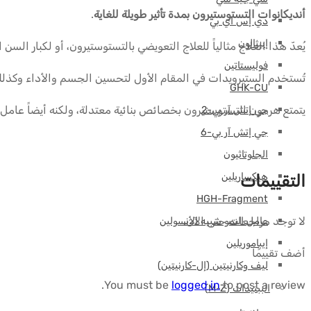
أنديكانوات التستوستيرون بمدة تأثير طويلة للغاية
.
دي إس آي بي
إبيثالون
يُعدّ هذا العلاج مثالياً للعلاج التعويضي بالتستوستيرون، أو لكبار 
فوليستاتين
تُستخدم الستيرويدات في المقام الأول لتحسين الجسم والأداء وكذلك
GHK-CU
يتمتع هرمون التستوستيرون بخصائص بنائية معتدلة، ولكنه أيضاً عامل
جي إتش آر بي-2
جي إتش آر بي-6
الجلوتاثيون
هيكساريلين
التقييمات
HGH-Fragment
لا توجد مراجعات حتى الآن.
عامل النمو شبيه الأنسولين
إيباموريلين
أضف تقييمًا
ليف وكارنيتين (إل-كارنيتين)
You must be
logged in
to post a review.
الببتيدات (M-Z)