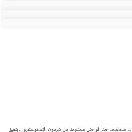
يات منخفضة جدًا أو حتى معدومة من هرمون التستوستيرون.
يتميز