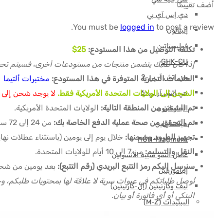
أضف تقييمًا
دي إس آي بي
You must be
logged in
to post a review.
إبيثالون
فوليستاتين
تكلفة التوصيل من هذا المستودع:
25$
GHK-CU
إذا كان طلبك يتضمن منتجات من مستودعات أخرى، فسيتم تحص
جي إتش آر بي-2
العلامات التجارية المتوفرة في هذا المستودع:
مختبرات ألتيما
الشحن إلى الولايات المتحدة الأمريكية فقط.
لا يوجد شحن إلى ب
جي إتش آر بي-6
تم الشحن من المنطقة التالية:
الولايات المتحدة الأمريكية.
الجلوتاثيون
تم التحقق من صحة عملية الدفع الخاصة بك:
من 24 إلى 72 ساعة (باستثناء عطلات نهاية الأسبوع) بعد إرسال إثبات الدفع الخاص بك.
هيكساريلين
تجهيز الطرود وشحنها:
خلال يوم إلى يومين (باستثناء عطلات نه
HGH-Fragment
النقل والتسليم:
من 7 إلى 10 أيام للولايات المتحدة.
عامل النمو شبيه الأنسولين
سنرسل إليكم رمز التتبع البريدي (رقم التتبع):
بعد يومين من شح
إيباموريلين
ليف وكارنيتين (إل-كارنيتين)
البنكي أو أي فاتورة أو بيان.
الببتيدات (M-Z)