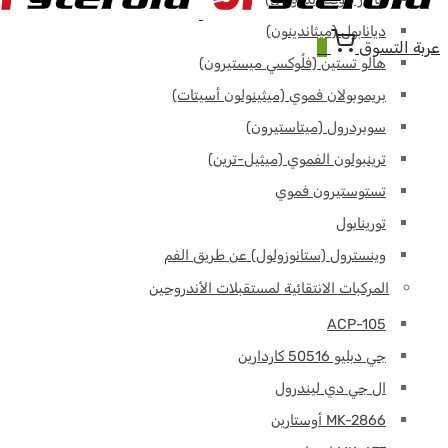
ديانابول (ميثاندينون)
عربة التسوق
0
هالو تستين (فلُوكسي ميستيرون)
بريموبولان فموي (ميثينولون أسيتات)
سوبردرول (ميتاستيرون)
ترينبولون الفموي (ميثيل-ترين)
تستوستيرون فموي
تورينابول
وينسترول (ستانوزولول) عن طريق الفم
المركبات الانتقائية لمستقبلات الأندروجين
ACP-105
جي دبليو 50516 كاردارين
ال جي دي ليندرول
MK-2866 أوستارين