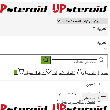
العربية
العربية
ابحث
بحث
عن:
تسجيل الدخول
قائمة الأمنيات
عربة التسوق
0
شفوي
المنشطات عن طريق الفم
قائمة طعام
أناسترول (أوكسي ميثولون)
أناوار (أوكساندرولون)