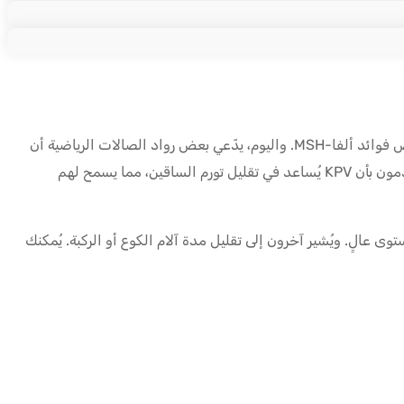
اكتشف العلماء لأول مرة مادة KPV ضمن هرمون أكثر تعقيدًا يُسمى ألفا-MSH. ومن خلال تحليلها، لاحظوا أن هذا الجزء الصغير يحتفظ ببعض فوائد ألفا-MSH. واليوم، يدّعي بعض رواد الصالات الرياضية أن
KPV يساعدهم على التعافي بعد التمارين المكثفة. فعلى سبيل المثال، إذا كنت تُدرّب ساقيك بكثافة وتُعاني غالبًا من ألم فيهما، يُفيد المستخدمون بأن KPV يُساعد في تقليل تورم الساقين، مما يسمح لهم
ند التدريب بمستوى عالٍ. ويُشير آخرون إلى تقليل مدة آلام الكوع أو الركبة. يُمكنك