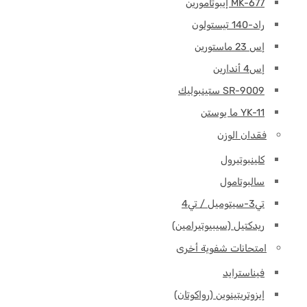
MK-677 إيبوتامورين
راد-140 تيستولون
إس 23 ماستورين
إس4 أندارين
SR-9009 ستينبوليك
YK-11 ما يوستن
فقدان الوزن
كلينبوتيرول
سالبوتامول
تي3-سيتوميل / تي4
ريدكتيل (سيبيوتيرامين)
امتحانات شفوية أخرى
فيناسترايد
إيزوتريتينوين (رواكوتان)