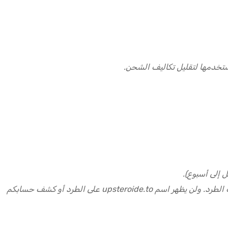
تخدمها لتقليل تكاليف الشحن.
 إلى أسبوع).
نُوصل طلباتكم في عبوات سرية لا علاقة لها بمحتويات طلبكم، وخالية من أي ملصقات أو شعارات أو علامات أخرى قد تكشف محتويات الطرد. ولن يظهر اسم upsteroide.to على الطرد أو كشف حسابكم