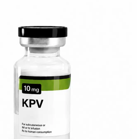
ميلانوتان
مغف
تعديل GRF 1-29
موتس-سي
NAD
أوكسيتوسين
بيج-إم جي إف
الصنوبر
بي تي-141
ريتاتروتيد
سيلانك
سيماجلوتيد
سيماكس
SS-31