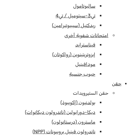
سالبوتامول
تي3-سيتوميل / تي4
ريدكتيل (سيبيوتيرامين)
امتحانات شفوية أخرى
فيناسترايد
إيزوتريتينوين (رواكوتان)
مودافينيل
حبوب جنسية
حقن
حقن الستيرويدات
بولدنيون (إكويبوذ)
ديكا-دورابولين (ناندرولون ديكانوات)
ماسترون (درستانولون)
ناندرولون فينيل بروبيونات (NPP)