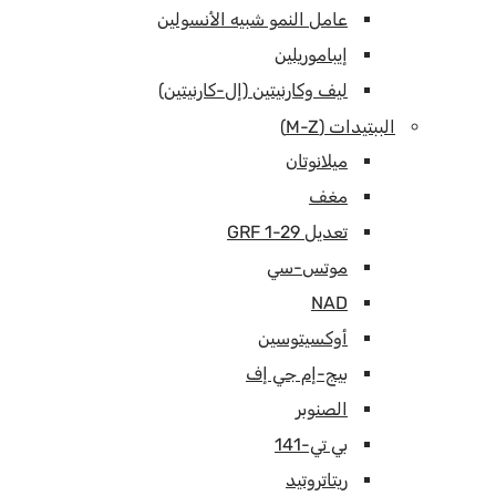
عامل النمو شبيه الأنسولين
إيباموريلين
ليف وكارنيتين (إل-كارنيتين)
الببتيدات (M-Z)
ميلانوتان
مغف
تعديل GRF 1-29
موتس-سي
NAD
أوكسيتوسين
بيج-إم جي إف
الصنوبر
بي تي-141
ريتاتروتيد