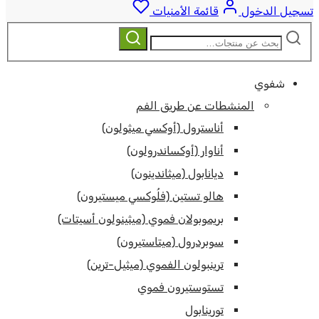
تسجيل الدخول
قائمة الأمنيات
ابحث
بحث
عن:
شفوي
المنشطات عن طريق الفم
أناسترول (أوكسي ميثولون)
أناوار (أوكساندرولون)
ديانابول (ميثاندينون)
هالو تستين (فلُوكسي ميستيرون)
بريموبولان فموي (ميثينولون أسيتات)
سوبردرول (ميتاستيرون)
ترينبولون الفموي (ميثيل-ترين)
تستوستيرون فموي
تورينابول