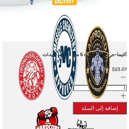
ألتيما-جي إتش آر بي-6 5 ملغ - ألتيما ببتيدات
$
23.07
الكمية:
Ultima-
GHRP-
6
إضافة إلى السلة
5mg
-