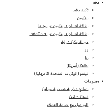
دفع
تأكيد دفعة
بيتكوين
بطاقة ائتمان > بيتكوين عبر بيتندا
بطاقة ائتمان > بيتكوين عبر IndaCoin
حوالة بنكية دولية
وو
ريا
Zelle (أمريكا)
فينمو (الولايات المتحدة الأمريكية)
معلومات
نصائح علاجية شخصية مجانية
أسئلة شائعة
التواصل مع خدمة العملاء