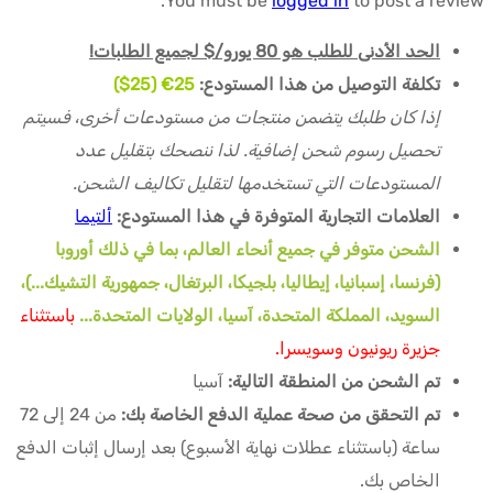
You must be
logged in
to post a review.
الحد الأدنى للطلب هو 80 يورو/$ لجميع الطلبات!
تكلفة التوصيل من هذا المستودع:
25€ (25$)
إذا كان طلبك يتضمن منتجات من مستودعات أخرى، فسيتم
تحصيل رسوم شحن إضافية. لذا ننصحك بتقليل عدد
المستودعات التي تستخدمها لتقليل تكاليف الشحن.
العلامات التجارية المتوفرة في هذا المستودع:
ألتيما
الشحن متوفر في جميع أنحاء العالم، بما في ذلك أوروبا
(فرنسا، إسبانيا، إيطاليا، بلجيكا، البرتغال، جمهورية التشيك...)،
السويد، المملكة المتحدة، آسيا، الولايات المتحدة...
باستثناء
جزيرة ريونيون وسويسرا.
تم الشحن من المنطقة التالية:
آسيا
تم التحقق من صحة عملية الدفع الخاصة بك:
من 24 إلى 72
ساعة (باستثناء عطلات نهاية الأسبوع) بعد إرسال إثبات الدفع
الخاص بك.