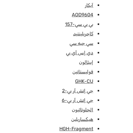
آيكار
AOD9604
بي بي سي-157
كاجريلينتيد
سي جيه سي
دي إس آي بي
إبيثالون
فوليستاتين
GHK-CU
جي إتش آر بي-2
جي إتش آر بي-6
الجلوتاثيون
هيكساريلين
HGH-Fragment