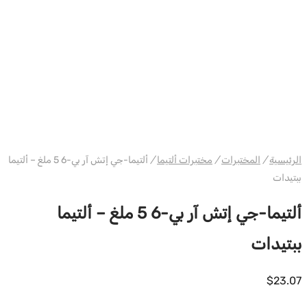
WH ULTIMA/PHARMACOM INT.
الرئيسية
/
المختبرات
/
مختبرات ألتيما
/
ألتيما-جي إتش آر بي-6 5 ملغ – ألتيما
ببتيدات
ألتيما-جي إتش آر بي-6 5 ملغ – ألتيما
ببتيدات
$
23.07