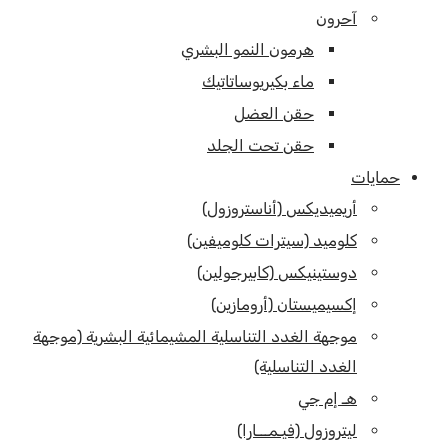
آحرون
هرمون النمو البشري
ماء بكيريوساتاتيك
حقن العضل
حقن تحت الجلد
حمايات
أريميديكس (أناستروزول)
كلوميد (سيترات كلوميفين)
دوستينيكس (كابيرجولين)
إكسيميستان (أرومازين)
موجهة الغدد التناسلية المشيمائية البشرية (موجهة
الغدد التناسلية)
هـ إم جي
ليتروزول (فيـمـــارا)