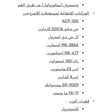
وينسترول (ستانوزولول) عن طريق الفم
المركبات الانتقائية لمستقبلات الأندروجين
ACP-105
جي دبليو 50516 كاردارين
ال جي دي ليندرول
MK-2866 أوستارين
MK-677 إيبوتامورين
راد-140 تيستولون
إس 23 ماستورين
إس4 أندارين
SR-9009 ستينبوليك
YK-11 ما يوستن
فقدان الوزن
كلينبوتيرول