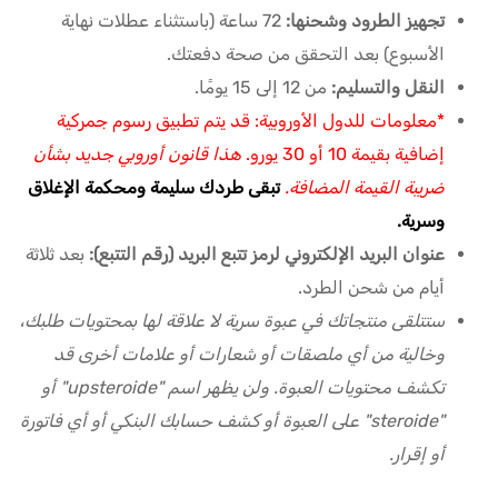
تجهيز الطرود وشحنها:
72 ساعة (باستثناء عطلات نهاية
الأسبوع) بعد التحقق من صحة دفعتك.
النقل والتسليم:
من 12 إلى 15 يومًا.
*معلومات للدول الأوروبية: قد يتم تطبيق رسوم جمركية
إضافية بقيمة 10 أو 30 يورو.
هذا قانون أوروبي جديد بشأن
ضريبة القيمة المضافة.
تبقى طردك سليمة ومحكمة الإغلاق
وسرية.
عنوان البريد الإلكتروني لرمز تتبع البريد (رقم التتبع):
بعد ثلاثة
أيام من شحن الطرد.
ستتلقى منتجاتك في عبوة سرية لا علاقة لها بمحتويات طلبك،
وخالية من أي ملصقات أو شعارات أو علامات أخرى قد
تكشف محتويات العبوة. ولن يظهر اسم "upsteroide" أو
"steroide" على العبوة أو كشف حسابك البنكي أو أي فاتورة
أو إقرار.