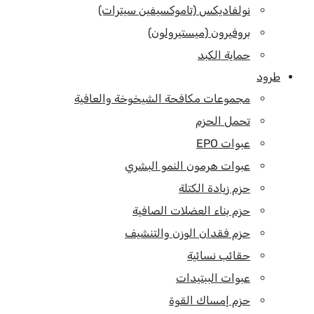
نولفاديكس (تاموكسيفين سيترات)
بروفيرون (ميستيرولون)
حماية الكبد
طرود
مجموعات مكافحة الشيخوخة والعافية
تحمل الحزم
عبوات EPO
عبوات هرمون النمو البشري
حزم زيادة الكتلة
حزم بناء العضلات الصافية
حزم فقدان الوزن والتنشيف
حقائب نسائية
عبوات الببتيدات
حزم إمساك القوة