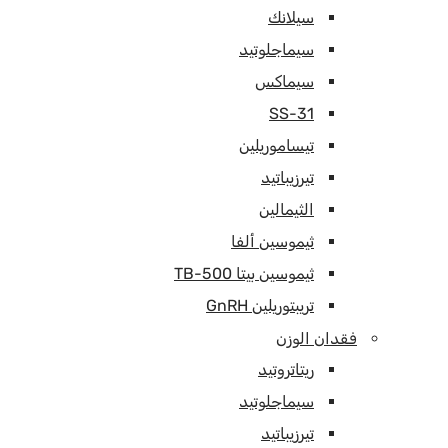
سيلانك
سيماجلوتيد
سيماكس
SS-31
تيساموريلين
تيرزيباتيد
الثيمالين
ثيموسين ألفا
ثيموسين بيتا TB-500
تريبتوريلين GnRH
فقدان الوزن
ريتاتروتيد
سيماجلوتيد
تيرزيباتيد