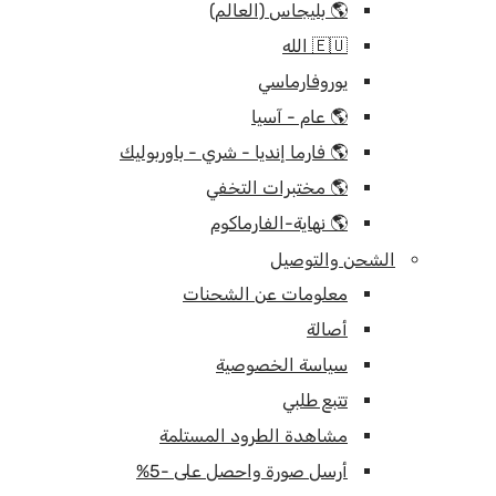
🌎 بليجاس (العالم)
🇪🇺 الله
يوروفارماسي
🌎 عام - آسيا
🌎 فارما إنديا - شري - باوربوليك
🌎 مختبرات التخفي
🌎 نهاية-الفارماكوم
الشحن والتوصيل
معلومات عن الشحنات
أصالة
سياسة الخصوصية
تتبع طلبي
مشاهدة الطرود المستلمة
أرسل صورة واحصل على -5%