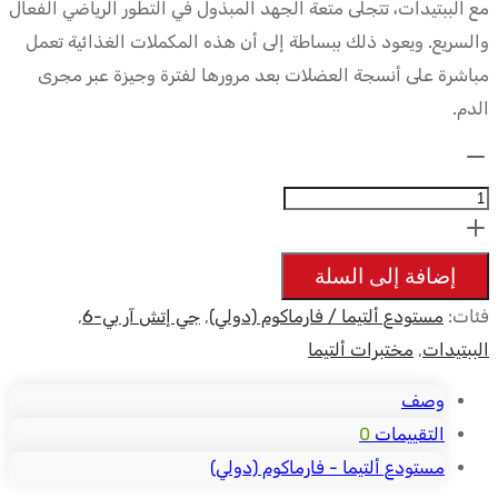
مع الببتيدات، تتجلى متعة الجهد المبذول في التطور الرياضي الفعال
والسريع. ويعود ذلك ببساطة إلى أن هذه المكملات الغذائية تعمل
مباشرة على أنسجة العضلات بعد مرورها لفترة وجيزة عبر مجرى
الدم.
الكمية:
Ultima-
GHRP-
6
إضافة إلى السلة
5mg
فئات:
مستودع ألتيما / فارماكوم (دولي)
,
جي إتش آر بي-6
,
-
الببتيدات
,
مختبرات ألتيما
UltimaPeptides
وصف
التقييمات
0
مستودع ألتيما - فارماكوم (دولي)