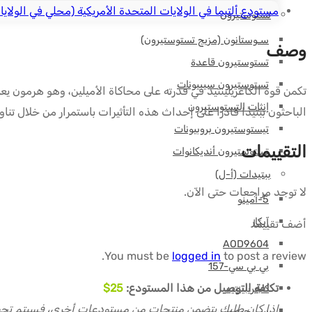
USA
مستودع ألتيما في الولايات المتحدة الأمريكية (محلي في الولايا
تستوستيرون
سـوستانون (مزيج تستوستيرون)
وصف
تستوستيرون قاعدة
تستوستيرون سيبيونات
تكمن قوة الكاغريلينتيد في قدرته على محاكاة الأميلين، وهو هرمون يع
إنثات التستوستيرون
الباحثون ببتيدًا قادرًا على إحداث هذه التأثيرات باستمرار من خلال تناول
تيستوستيرون بروبيونات
التقييمات
تستوستيرون أنديكانوات
ببتيدات (أ-ل)
لا توجد مراجعات حتى الآن.
5-أمينو
آيكار
أضف تقييمًا
AOD9604
You must be
logged in
to post a review.
بي بي سي-157
تكلفة التوصيل من هذا المستودع:
25$
كاجريلينتيد
إذا كان طلبك يتضمن منتجات من مستودعات أخرى، فسيتم تحص
سي جيه سي