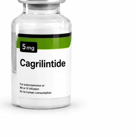
ميلانوتان
مغف
تعديل GRF 1-29
موتس-سي
NAD
أوكسيتوسين
بيج-إم جي إف
الصنوبر
بي تي-141
ريتاتروتيد
سيلانك
سيماجلوتيد
سيماكس
SS-31