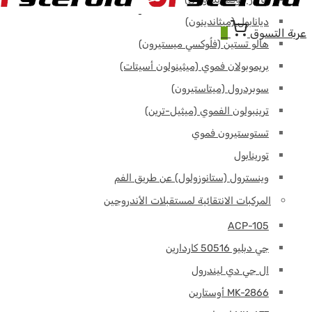
ديانابول (ميثاندينون)
عربة التسوق
0
هالو تستين (فلُوكسي ميستيرون)
بريموبولان فموي (ميثينولون أسيتات)
سوبردرول (ميتاستيرون)
ترينبولون الفموي (ميثيل-ترين)
تستوستيرون فموي
تورينابول
وينسترول (ستانوزولول) عن طريق الفم
المركبات الانتقائية لمستقبلات الأندروجين
ACP-105
جي دبليو 50516 كاردارين
ال جي دي ليندرول
MK-2866 أوستارين