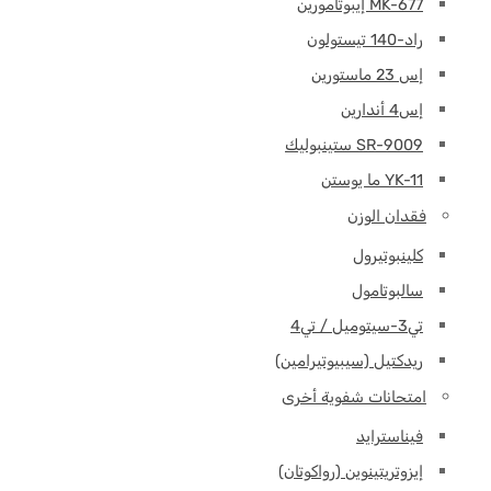
MK-677 إيبوتامورين
راد-140 تيستولون
إس 23 ماستورين
إس4 أندارين
SR-9009 ستينبوليك
YK-11 ما يوستن
فقدان الوزن
كلينبوتيرول
سالبوتامول
تي3-سيتوميل / تي4
ريدكتيل (سيبيوتيرامين)
امتحانات شفوية أخرى
فيناسترايد
إيزوتريتينوين (رواكوتان)