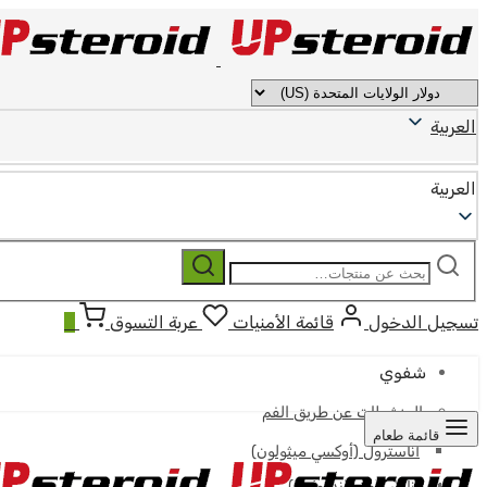
العربية
العربية
ابحث
بحث
عن:
تسجيل الدخول
قائمة الأمنيات
عربة التسوق
0
شفوي
المنشطات عن طريق الفم
قائمة طعام
أناسترول (أوكسي ميثولون)
أناوار (أوكساندرولون)