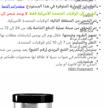
العلامات التجارية المتوفرة في هذا المستودع:
مختبرات ألتيما
دي إس آي بي
الشحن إلى الولايات المتحدة الأمريكية فقط.
لا يوجد شحن إلى ب
إبيثالون
تم الشحن من المنطقة التالية:
الولايات المتحدة الأمريكية.
فوليستاتين
تم التحقق من صحة عملية الدفع الخاصة بك:
من 24 إلى 72 ساعة (باستثناء عطلات نهاية الأسبوع) بعد إرسال إثبات الدفع الخاص بك.
GHK-CU
تجهيز الطرود وشحنها:
خلال يوم إلى يومين (باستثناء عطلات نه
جي إتش آر بي-2
النقل والتسليم:
من 7 إلى 10 أيام للولايات المتحدة.
جي إتش آر بي-6
سنرسل إليكم رمز التتبع البريدي (رقم التتبع):
بعد يومين من شح
الجلوتاثيون
هيكساريلين
البنكي أو أي فاتورة أو بيان.
HGH-Fragment
عامل النمو شبيه الأنسولين
إيباموريلين
ليف وكارنيتين (إل-كارنيتين)
الببتيدات (M-Z)