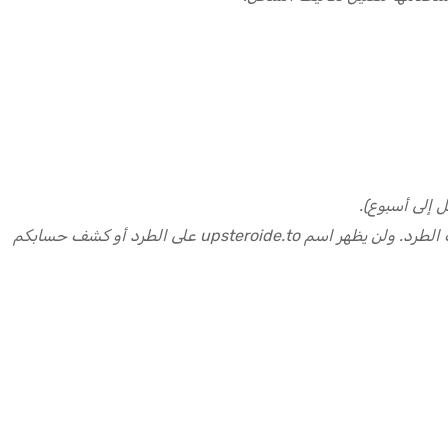
 إلى أسبوع).
نُوصل طلباتكم في عبوات سرية لا علاقة لها بمحتويات طلبكم، وخالية من أي ملصقات أو شعارات أو علامات أخرى قد تكشف محتويات الطرد. ولن يظهر اسم upsteroide.to على الطرد أو كشف حسابكم