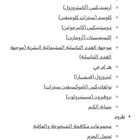
أريميديكس (أناستروزول)
كلوميد (سيترات كلوميفين)
دوستينيكس (كابيرجولين)
إكسيميستان (أرومازين)
موجهة الغدد التناسلية المشيمائية البشرية (موجهة
الغدد التناسلية)
هـ إم جي
ليتروزول (فيـمـــارا)
نولفاديكس (تاموكسيفين سيترات)
بروفيرون (ميستيرولون)
حماية الكبد
طرود
مجموعات مكافحة الشيخوخة والعافية
تحمل الحزم