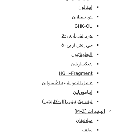
إبيثالون
فوليستاتين
GHK-CU
جي إتش آر بي-2
جي إتش آر بي-6
الجلوتاثيون
هيكساريلين
HGH-Fragment
عامل النمو شبيه الأنسولين
إيباموريلين
ليف وكارنيتين (إل-كارنيتين)
الببتيدات (M-Z)
ميلانوتان
مغف