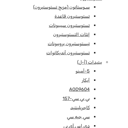
سـوستانون (مزيج تستوستيرون)
تستوستيرون قاعدة
تستوستيرون سيبيونات
إنثات التستوستيرون
تيستوستيرون بروبيونات
تستوستيرون أنديكانوات
ببتيدات (أ-ل)
5-أمينو
آيكار
AOD9604
بي بي سي-157
كاجريلينتيد
سي جيه سي
دي إس آي بي