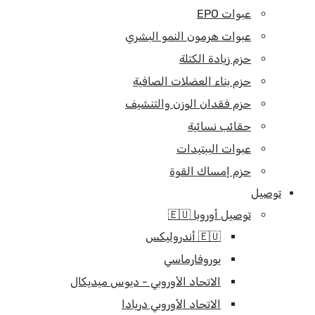
عبوات EPO
عبوات هرمون النمو البشري
حزم زيادة الكتلة
حزم بناء العضلات الصافية
حزم فقدان الوزن والتنشيف
حقائب نسائية
عبوات الببتيدات
حزم إمساك القوة
توصيل
توصيل أوروبا 🇪🇺
🇪🇺 أندروليكس
يوروفارماسي
الاتحاد الأوروبي - ديوس ميديكال
الاتحاد الأوروبي دريادا