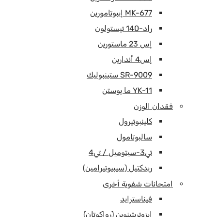
MK-677 إيبوتامورين
راد-140 تيستولون
إس 23 ماستورين
إس4 أندارين
SR-9009 ستينبوليك
YK-11 ما يوستن
فقدان الوزن
كلينبوتيرول
سالبوتامول
تي3-سيتوميل / تي4
ريدكتيل (سيبيوتيرامين)
امتحانات شفوية أخرى
فيناسترايد
إيزوتريتينوين (رواكوتان)