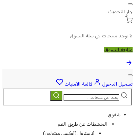
جارٍ التحديث...
لا يوجد منتجات في سلة التسوق.
متابعة التسوق
تسجيل الدخول
قائمة الأمنيات
ابحث
بحث
عن:
شفوي
المنشطات عن طريق الفم
أناسترول (أوكسي ميثولون)