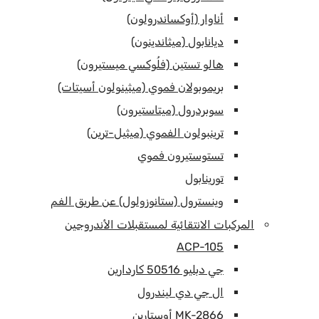
أناوار (أوكساندرولون)
ديانابول (ميثاندينون)
هالو تستين (فلُوكسي ميستيرون)
بريموبولان فموي (ميثينولون أسيتات)
سوبردرول (ميتاستيرون)
ترينبولون الفموي (ميثيل-ترين)
تستوستيرون فموي
تورينابول
وينسترول (ستانوزولول) عن طريق الفم
المركبات الانتقائية لمستقبلات الأندروجين
ACP-105
جي دبليو 50516 كاردارين
ال جي دي ليندرول
MK-2866 أوستارين