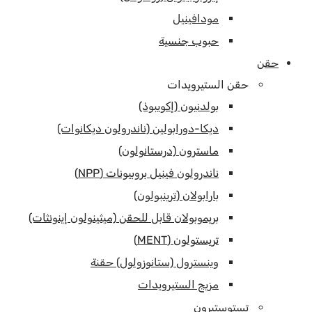
مودافينيل
حبوب جنسية
حقن
حقن الستيرويدات
بولدنيون (إكويبوذ)
ديكا-دورابولين (ناندرولون ديكانوات)
ماسترون (درستانولون)
ناندرولون فينيل بروبيونات (NPP)
بارابولان (ترينبولون)
بريموبولان قابل للحقن (ميثينولون إينونثات)
تريستولون (MENT)
وينسترول (ستانوزولول) حقنة
مزيج الستيرويدات
تستوستيرون