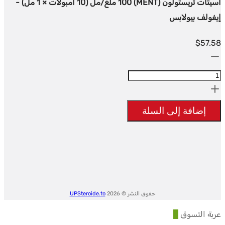
أسيتات تريستولون (MENT) 100 ملغ/مل (10 أمبولات × 1 مل) -
إيفولف بيولابس
$
57.58
الكمية:
Trestolone
Acetate
(MENT)
إضافة إلى السلة
100mg/ml
(10x1ml
amps)
-
Evolve
Biolabs
حقوق النشر © 2026
UPSteroide.to
عربة التسوق
0