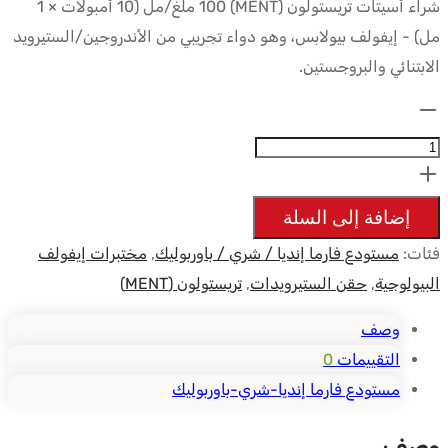
شراء أسيتات تريستولون (MENT) 100 ملغ/مل (10 أمبولات × 1
مل) - إيفولف بيولابس، وهو دواء تجريبي من الأندروجين/الستيرويد
الابتنائي والبروجستين.
الكمية:
Trestolone
Acetate
(MENT)
إضافة إلى السلة
100mg/ml
فئات:
مستودع فارما إنديا / شري / باوربوليك
,
مختبرات إيفولف
(10x1ml
البيولوجية
,
حقن الستيرويدات
,
تريستولون (MENT)
amps)
-
وصف
Evolve
التقييمات
0
Biolabs
مستودع فارما إنديا-شري-باوربوليك
وصف