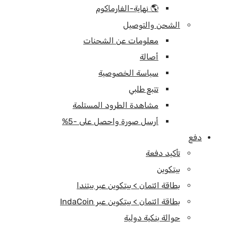
🌎 نهاية-الفارماكوم
الشحن والتوصيل
معلومات عن الشحنات
أصالة
سياسة الخصوصية
تتبع طلبي
مشاهدة الطرود المستلمة
أرسل صورة واحصل على -5%
دفع
تأكيد دفعة
بيتكوين
بطاقة ائتمان > بيتكوين عبر بيتندا
بطاقة ائتمان > بيتكوين عبر IndaCoin
حوالة بنكية دولية