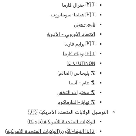
🇪🇺 جنرال فارما
🇪🇺 هيلما-سوماتروب
تايجر-جيني
الاتحاد الأوروبي - الأدوية
🇪🇺 برايم فارما
🇪🇺 يونيك فارما
🇪🇺 UTINON
🌎 بليجاس (العالم)
🌎 عام - آسيا
🌎 مختبرات التخفي
🌎 نهاية-الفارماكوم
التوصيل الولايات المتحدة الأمريكية 🇺🇸
الولايات المتحدة الأمريكية (بلجيكا)
🇺🇸 ألتيمَا-نَاكُون (الولايات المتحدة الأمريكية)