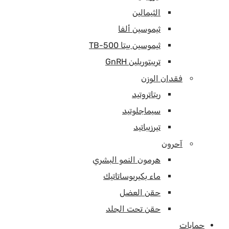
الثيمالين
ثيموسين ألفا
ثيموسين بيتا TB-500
تريبتوريلين GnRH
فقدان الوزن
ريتاتروتيد
سيماجلوتيد
تيرزيباتيد
آحرون
هرمون النمو البشري
ماء بكيريوساتاتيك
حقن العضل
حقن تحت الجلد
حمايات