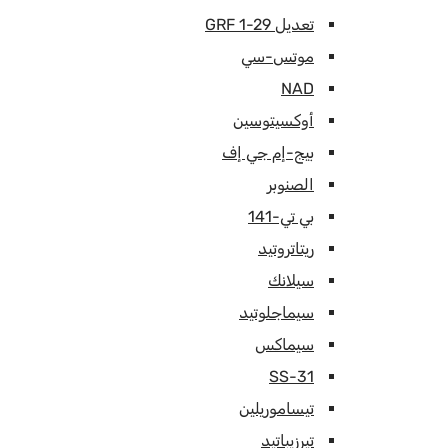
تعديل GRF 1-29
موتس-سي
NAD
أوكسيتوسين
بيج-إم جي إف
الصنوبر
بي تي-141
ريتاتروتيد
سيلانك
سيماجلوتيد
سيماكس
SS-31
تيساموريلين
تيرزيباتيد