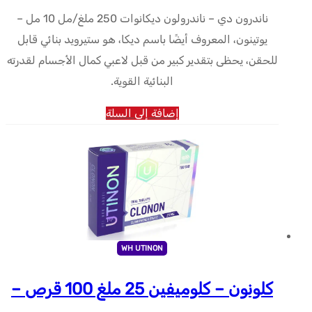
ناندرون دي – ناندرولون ديكانوات 250 ملغ/مل 10 مل –
يوتينون، المعروف أيضًا باسم ديكا، هو ستيرويد بنائي قابل
للحقن، يحظى بتقدير كبير من قبل لاعبي كمال الأجسام لقدرته
البنائية القوية.
إضافة إلى السلة
WH UTINON
كلونون – كلوميفين 25 ملغ 100 قرص –