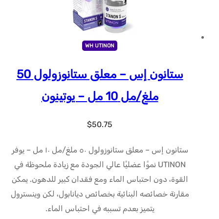
WH UTINON
ستانون إس – معلق ستانوزولول 50
ملغ/مل 10 مل – يوتينون
$
50.75
ستانون إس – معلق ستانوزولول ٥٠ ملغ/مل ١٠ مل – يوفر
UTINON نموًا عضليًا عالي الجودة مع زيادة ملحوظة في
القوة، دون احتباس الماء ومع فقدان كبير للدهون. يمكن
مقارنة خصائصه البنائية بخصائص ديانابول، لكن وينسترول
يتميز بعدم تسببه في احتباس الماء.