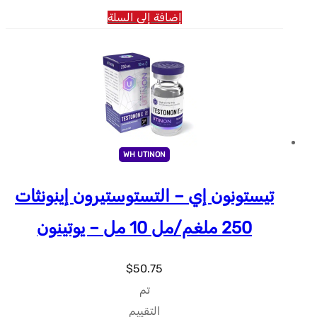
إضافة إلى السلة
WH UTINON
تيستونون إي – التستوستيرون إينونثات
250 ملغم/مل 10 مل – يوتينون
$
50.75
تم
التقييم