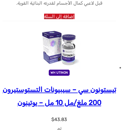
قبل لاعبي كمال الأجسام لقدرته البنائية القوية.
إضافة إلى السلة
WH UTINON
تيستونون سي – سيبيونات التستوستيرون
200 ملغ/مل 10 مل – يوتينون
$
43.83
تم