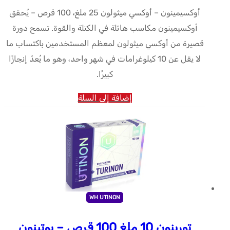
أوكسيمينون – أوكسي ميثولون 25 ملغ، 100 قرص – يُحقق
أوكسيمينون مكاسب هائلة في الكتلة والقوة. تسمح دورة
قصيرة من أوكسي ميثولون لمعظم المستخدمين باكتساب ما
لا يقل عن 10 كيلوغرامات في شهر واحد، وهو ما يُعدّ إنجازًا
كبيرًا.
إضافة إلى السلة
WH UTINON
تورينون 10 ملغ 100 قرص – يوتينون