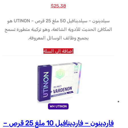
السعر
السعر
$
25.38
الأصلي
الحالي
سيلدينون – سيلدينافيل 50 ملغ 25 قرص – UTINON هو
كان:
هو:
المكافئ الحديث للأدوية الشائعة، وهو تركيبة متطورة تسمح
$25.38.
$28.84.
بجميع وظائف الوسائل المعروفة.
إضافة إلى السلة
WH UTINON
فاردينون – فاردينافيل 10 ملغ 25 قرص –