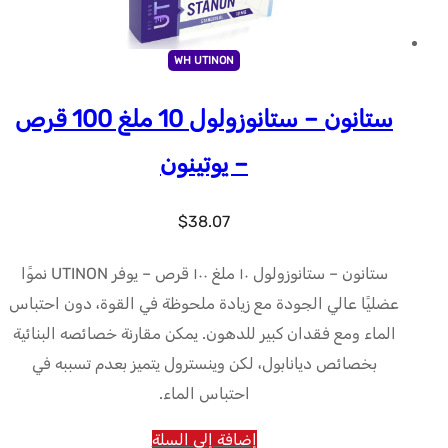
WH UTINON
ستانون – ستانوزولول 10 ملغ 100 قرص
– يوتينون
$
38.07
ستانون – ستانوزولول ١٠ ملغ ١٠٠ قرص – يوفر UTINON نموًا
عضليًا عالي الجودة مع زيادة ملحوظة في القوة، دون احتباس
الماء ومع فقدان كبير للدهون. يمكن مقارنة خصائصه البنائية
بخصائص ديانابول، لكن وينسترول يتميز بعدم تسببه في
احتباس الماء.
إضافة إلى السلة