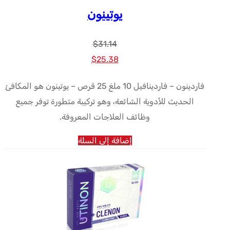
يوتينون
$
31.14
السعر
السعر
$
25.38
الأصلي
الحالي
فاردينون – فاردينافيل 10 ملغ 25 قرص – يوتينون هو المكافئ
كان:
هو:
الحديث للأدوية الشائعة، وهو تركيبة متطورة توفر جميع
$25.38.
$31.14.
وظائف العلاجات المعروفة.
إضافة إلى السلة