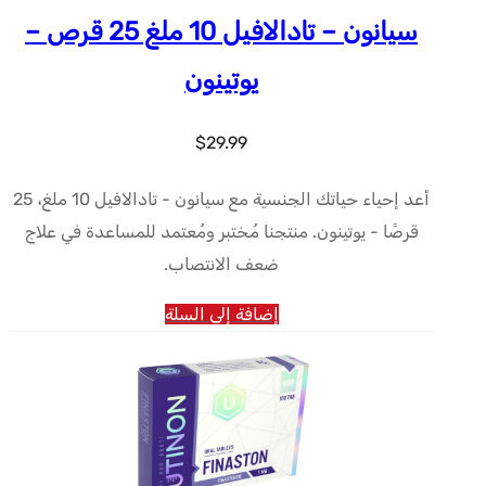
سيانون – تادالافيل 10 ملغ 25 قرص –
يوتينون
$
29.99
أعد إحياء حياتك الجنسية مع سيانون - تادالافيل 10 ملغ، 25
قرصًا - يوتينون. منتجنا مُختبر ومُعتمد للمساعدة في علاج
ضعف الانتصاب.
إضافة إلى السلة