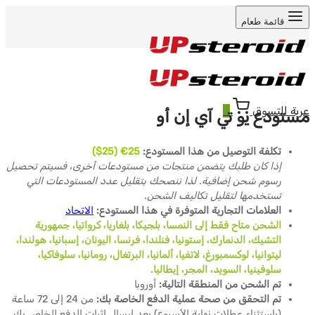
قائمة طعام
عربة التسوق
0
مستودع يو تي آي إن أو
تكلفة التوصيل من هذا المستودع:
25€ (25$)
إذا كان طلبك يتضمن منتجات من مستودعات أخرى، فسيتم تحصيل
رسوم شحن إضافية. لذا ننصحك بتقليل عدد المستودعات التي
تستخدمها لتقليل تكاليف الشحن.
العلامات التجارية المتوفرة في هذا المستودع:
الاتحاد
الشحن متاح فقط إلى النمسا، بلجيكا، بلغاريا، كرواتيا، جمهورية
التشيك، الدنمارك، إستونيا، فنلندا، فرنسا، اليونان، إسبانيا، هولندا،
ليتوانيا، لوكسمبورغ، لاتفيا، ألمانيا، البرتغال، رومانيا، سلوفاكيا،
سلوفينيا، السويد، المجر، إيطاليا.
تم الشحن من المنطقة التالية:
أوروبا
تم التحقق من صحة عملية الدفع الخاصة بك:
من 24 إلى 72 ساعة
(باستثناء عطلات نهاية الأسبوع) بعد إرسال إثبات الدفع الخاص بك.