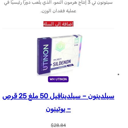
سيتونون تي 3 إنتاج هرمون النمو، الذي يلعب دورًا رئيسيًا في
عملية فقدان الوزن.
إضافة إلى السلة
WH UTINON
سيلدينون – سيلدينافيل 50 ملغ 25 قرص
– يوتينون
$
28.84