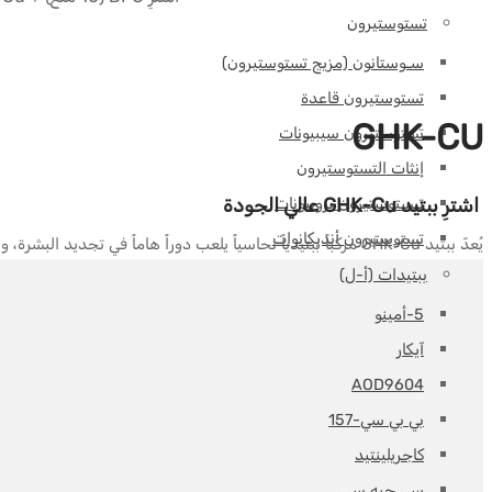
تستوستيرون
سـوستانون (مزيج تستوستيرون)
تستوستيرون قاعدة
GHK-CU
تستوستيرون سيبيونات
إنثات التستوستيرون
اشترِ ببتيد GHK-Cu عالي الجودة
تيستوستيرون بروبيونات
تستوستيرون أنديكانوات
يُعدّ ببتيد GHK-Cu مركباً ببتيدياً نحاسياً يلعب دوراً هاماً في تجديد البشرة، ونمو الشعر، وإصلاح الأنسجة. كما يُساعد على تنظيم إنتاج الكولاجين، والتئام الجروح، والحدّ من الالتهابات، مما يجعله عنصراً قيماً لصحة الخلايا بشكل عام.
ببتيدات (أ-ل)
5-أمينو
آيكار
AOD9604
بي بي سي-157
كاجريلينتيد
سي جيه سي