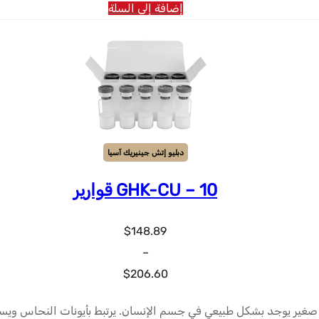
$50.78.
$54.25.
إضافة إلى السلة
دبليو إتش جينيريك آسيا
GHK-CU – 10 قوارير
$
148.89
–
نطاق
$
206.60
السعر:
من