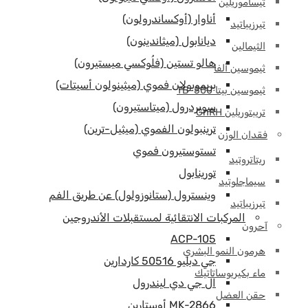
تيساموريلين
أناوار (أوكساندرولون)
تيرزيباتيد
ديانابول (ميثاندينون)
الثيمالين
هالو تستين (فلُوكسي ميستيرون)
ثيموسين ألفا
بريموبولان فموي (ميثينولون أسيتات)
ثيموسين بيتا TB-500
سوبردرول (ميتاستيرون)
تريبتوريلين GnRH
ترينبولون الفموي (ميثيل-ترين)
فقدان الوزن
تستوستيرون فموي
ريتاتروتيد
تورينابول
سيماجلوتيد
وينسترول (ستانوزولول) عن طريق الفم
تيرزيباتيد
المركبات الانتقائية لمستقبلات الأندروجين
آحرون
ACP-105
هرمون النمو البشري
جي دبليو 50516 كاردارين
ماء بكيريوساتاتيك
ال جي دي ليندرول
حقن العضل
MK-2866 أوستارين