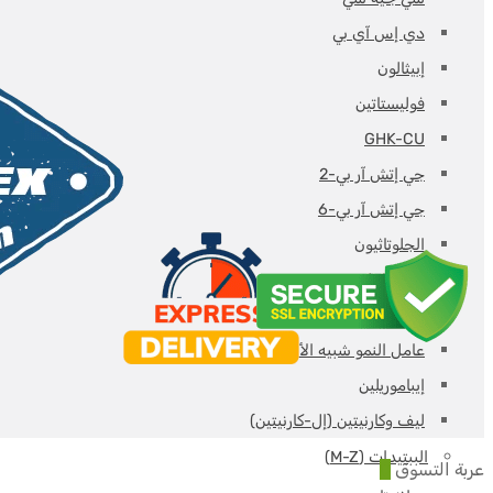
دي إس آي بي
إبيثالون
فوليستاتين
GHK-CU
جي إتش آر بي-2
جي إتش آر بي-6
الجلوتاثيون
هيكساريلين
HGH-Fragment
عامل النمو شبيه الأنسولين
إيباموريلين
ليف وكارنيتين (إل-كارنيتين)
الببتيدات (M-Z)
عربة التسوق
0