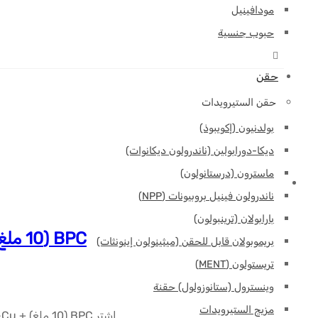
مودافينيل
حبوب جنسية
حقن
حقن الستيرويدات
بولدنيون (إكويبوذ)
ديكا-دورابولين (ناندرولون ديكانوات)
ماسترون (درستانولون)
ناندرولون فينيل بروبيونات (NPP)
بارابولان (ترينبولون)
BPC (10 ملغ) + GHK-Cu (50 ملغ) + TB500 (10 ملغ) – 70 ملغ – 10 قوارير
بريموبولان قابل للحقن (ميثينولون إينونثات)
تريستولون (MENT)
وينسترول (ستانوزولول) حقنة
مزيج الستيرويدات
اشترِ BPC (10 ملغ) + GHK-Cu (50 ملغ) + TB500 (10 ملغ) – 70 ملغ – 10 قوارير، وهو ببتيد أصلي ومضمون في كمال الأجسام.