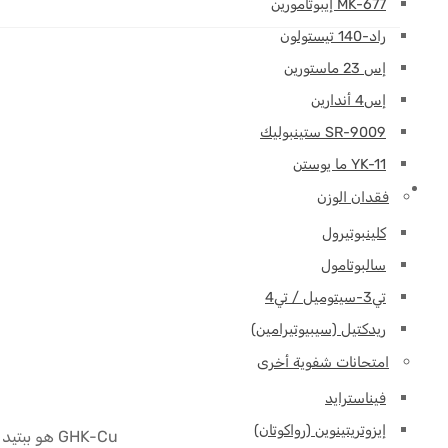
MK-677 إيبوتامورين
راد-140 تيستولون
إس 23 ماستورين
إس4 أندارين
SR-9009 ستينبوليك
YK-11 ما يوستن
فقدان الوزن
كلينبوتيرول
سالبوتامول
تي3-سيتوميل / تي4
ريدكتيل (سيبيوتيرامين)
امتحانات شفوية أخرى
فيناسترايد
إيزوتريتينوين (رواكوتان)
GHK-Cu هو ببتيد صغير يوجد بشكل طبيعي في جسم الإنسان. يرتبط بأيونات النحاس ويساعد في نقلها إلى الخلايا.