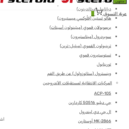
منتهي
ديانابول (ميثاندينون)
عربة التسوق
0
هالو تستين (فلُوكسي ميستيرون)
بريموبولان فموي (ميثينولون أسيتات)
سوبردرول (ميتاستيرون)
ترينبولون الفموي (ميثيل-ترين)
تستوستيرون فموي
تورينابول
وينسترول (ستانوزولول) عن طريق الفم
المركبات الانتقائية لمستقبلات الأندروجين
ACP-105
جي دبليو 50516 كاردارين
ال جي دي ليندرول
اشتري GHK-Cu – قارورة وا
MK-2866 أوستارين