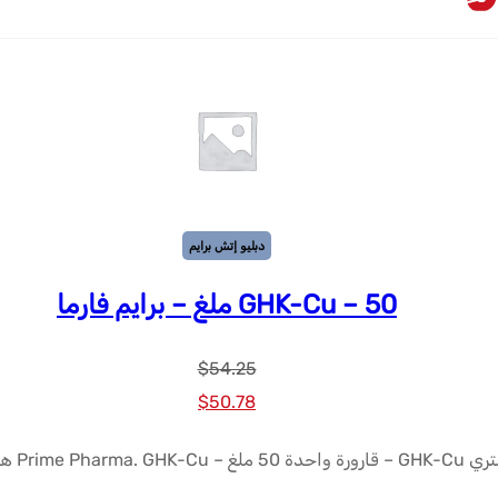
دبليو إتش برايم
GHK-Cu – 50 ملغ – برايم فارما
$
54.25
السعر
السعر
$
50.78
الأصلي
الحالي
حدة 50 ملغ – Prime Pharma. GHK-Cu هو الببتيد.
كان:
هو: